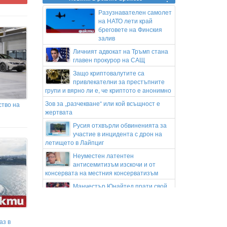
Разузнавателен самолет
на НАТО лети край
бреговете на Финския
залив
Личният адвокат на Тръмп стана
главен прокурор на САЩ
Защо криптовалутите са
привлекателни за престъпните
групи и вярно ли е, че криптото е анонимно
Зов за „разчекване“ или кой всъщност е
тво на
жертвата
Русия отхвърли обвиненията за
участие в инцидента с дрон на
летището в Лайпциг
Неуместен латентен
антисемитизъм изскочи и от
консервата на местния консерватизъм
Манчестър Юнайтед прати свой
вратар в Чемпиъншип за
рекордна сума
Нова детска среда в петричкото с.
аз в
Първомай: Ремонтират основно