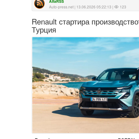
AlfaRSS
Auto-press.net
| 13.06.2026 05:22:13 |
123
Renault стартира производств
Турция