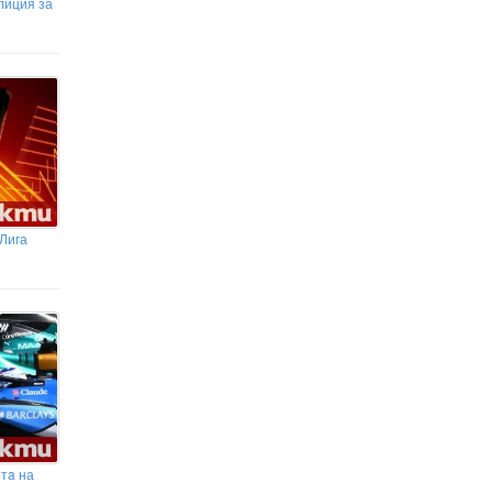
лиция за
 Лига
ртa на