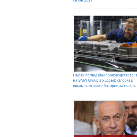
Първи поглед към производството: 
на BMW Group в Уудръф сглобява
високоволтовите батерии за новот