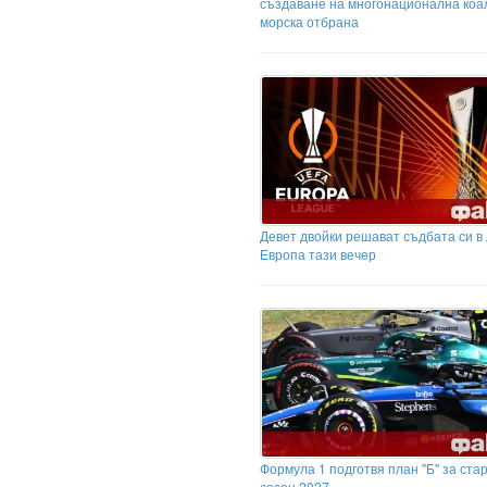
създаване на многонационална коа
морска отбрана
Девет двойки решават съдбата си в
Европа тази вечер
Формула 1 подготвя план "Б" за ста
сезон 2027