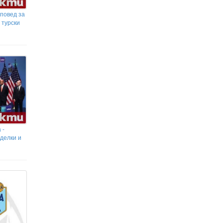
повед за
 турски
 -
делки и