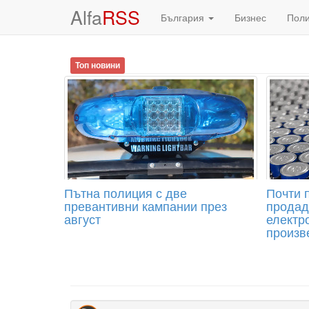
Alfa
RSS
България
Бизнес
Пол
Топ новини
Пътна полиция с две
Почти 
превантивни кампании през
продад
август
електр
произв