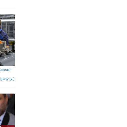
заводът
о BMW iX5