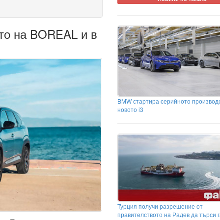
ото на BOREAL и в
BMW стартира серийното производс
новото i3
Турция получи разрешение от
правителството на Радев да търси г