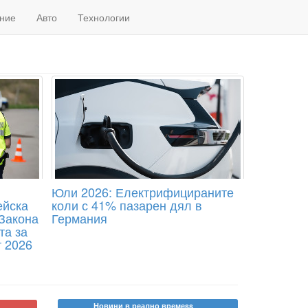
ние
Авто
Технологии
Юли 2026: Електрифицираните
ейска
коли с 41% пазарен дял в
 Закона
Германия
та за
т 2026
Новини в реално времеss