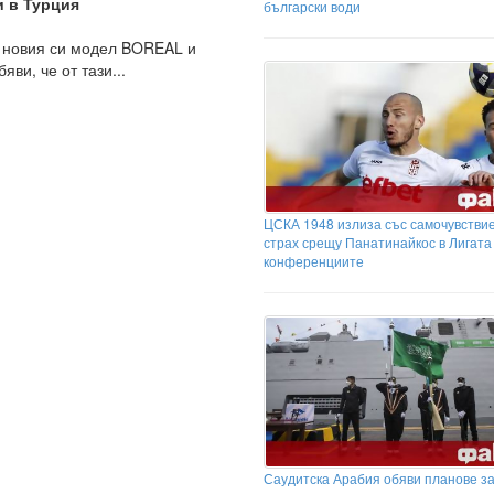
и в Турция
български води
о новия си модел BOREAL и
ви, че от тази...
ЦСКА 1948 излиза със самочувствие
страх срещу Панатинайкос в Лигата
конференциите
Саудитска Арабия обяви планове з