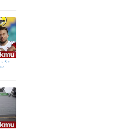
яслената сграда към ДГ „Синчец“
Бащата на Рийз Уидърспун влезе
в болница след тежко падане
Пожар в рафинерия в руския
Краснодарски край след
украински удар с дронове
 и без
 на
а