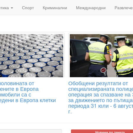
итика
Спорт
Криминални
Международни
Развлече
половината от
Обобщени резултати от
ените в Европа
специализираната полиц
омобили са с
операция за спазване на
едени в Европа клетки
за движението по пътища
периода 31 юли - 6 авгус
г.
Новини по темата