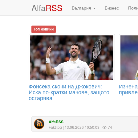
Alfa
RSS
България
Бизнес
Пол
Топ новини
Фонсека скочи на Джокович:
Изнена
Иска по-кратки мачове, защото
привле
остарява
AlfaRSS
Fakti.bg
| 13.06.2026 10:50:03 |
74