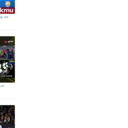
Ръководството на ТЕЦ „Бобов
дол“ със сигнал до прокуратурата:
а, но
Камера снима централата
 от