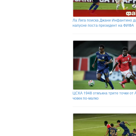
Ла Лига поиска Джани Инфантино д
напусне поста президент на ФИФА
ЦСКА 1948 отмъкна трите точки от 
човек по-малко