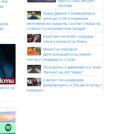
една и съща звездна
 във
система
ка
Тодор Джиков: Справедливата
цена ще отчита нормална
икономическа надценка, съответстваща на
върна
стойността на конкретния продукт
И)
Изкуствен интелект открадна
гласа и песните на Лияна
Министър Абровски:
Дигитализацията на ловния
сектор е следващата стъпка
Затруднено е движението в тунел
"Витиня" на АМ "Хемус"
Смелост без униформа:
доброволците от Петрич в битка с
аботи, но
пожарите
Сценарий за филма “Сибир и
ада”
ЦСКА с амбиция за три нови
попълнения
Защо комарите винаги хапят
точно вас? Учени откриха
отговора