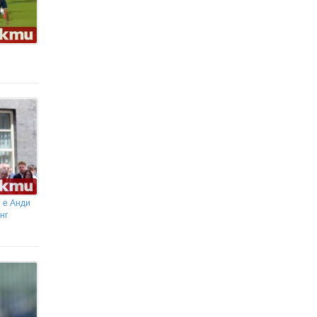
й е Анди
нг