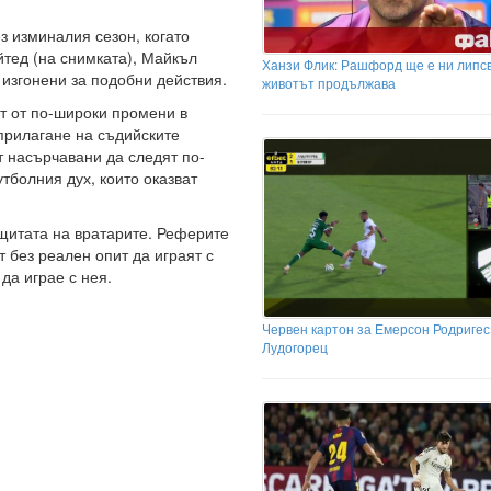
з изминалия сезон, когато
тед (на снимката), Майкъл
Ханзи Флик: Рашфорд ще е ни липсв
изгонени за подобни действия.
животът продължава
ст от по-широки промени в
 прилагане на съдийските
 насърчавани да следят по-
тболния дух, които оказват
щитата на вратарите. Реферите
т без реален опит да играят с
 да играе с нея.
Червен картон за Емерсон Родригес
Лудогорец