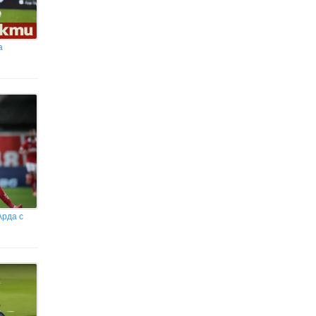
а
Арда с