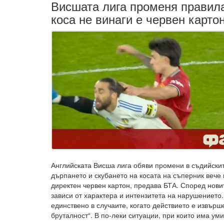
Висшата лига променя правила
коса не винаги е червен карто
Английската Висша лига обяви промени в съдийскит
дърпането и скубането на косата на съперник вече
директен червен картон, предава БТА. Според нови
зависи от характера и интензитета на нарушението.
единствено в случаите, когато действието е извърш
бруталност“. В по-леки ситуации, при които има ум