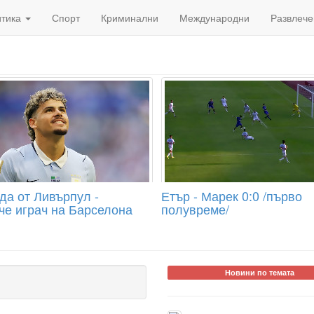
итика
Спорт
Криминални
Международни
Развлече
да от Ливърпул -
Етър - Марек 0:0 /първо
че играч на Барселона
полувреме/
Новини по темата