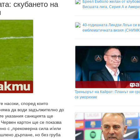
та: скубането на
Бреел Емболо желан от клубове
Висшата лига, Серия А и Амери
н
40-годишната Линдзи Лоън си 
емблематичната визия (СНИМК
Треньорът на Кайрат: Планът ни ср
се уморихме
е насоки, според които
 няма да води задължително до
те указания санкцията ще
 Червен картон ще се показва
ено с „прекомерна сила и/или
ишлено дърпане, но без груба