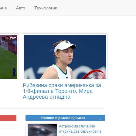
ние
Авто
Технологии
Рибакина срази американка за
1/8-финал в Торонто, Мира
Андреева отпадна
Новини в реално времеss
Астрономи случайно
откриха две свръхнови в