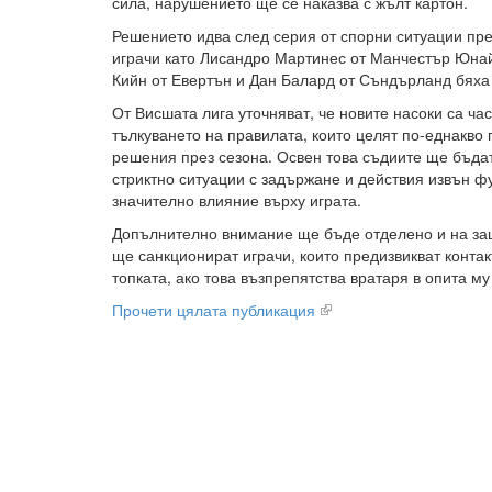
сила, нарушението ще се наказва с жълт картон.
Решението идва след серия от спорни ситуации пре
играчи като Лисандро Мартинес от Манчестър Юнай
Кийн от Евертън и Дан Балард от Съндърланд бяха 
От Висшата лига уточняват, че новите насоки са ча
тълкуването на правилата, които целят по-еднакво
решения през сезона. Освен това съдиите ще бъдат
стриктно ситуации с задържане и действия извън фу
значително влияние върху играта.
Допълнително внимание ще бъде отделено и на за
ще санкционират играчи, които предизвикват контак
топката, ако това възпрепятства вратаря в опита му
Прочети цялата публикация