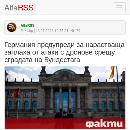
Alfa
RSS
Toggl
navig
AlfaRSS
Fakti.bg
| 13.06.2026 10:55:21 |
79
Германия предупреди за нарастваща
заплаха от атаки с дронове срещу
сградата на Бундестага