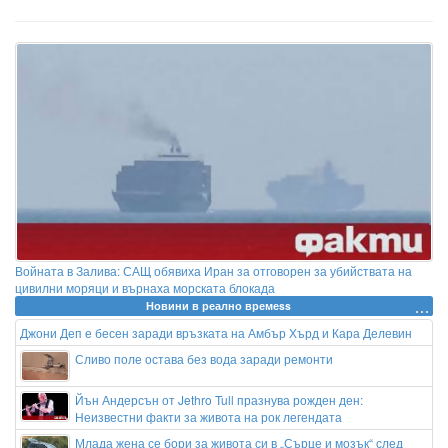
Войната в Залива: САЩ обявиха Иран за отговорен за убийствата на
цивилни моряци и върнаха морската блокада
Новини в реално времеss
Джони Деп е бесен заради връзката на Амбър Хърд и Кара Делевин
Сливо поле остава без вода заради ремонти
Йън Андерсън от Jethro Tull празнува рожден ден:
Неизвестни факти за живота на рок легендата
Млада жена се бори за живота си в „Сърце и мозък“ след