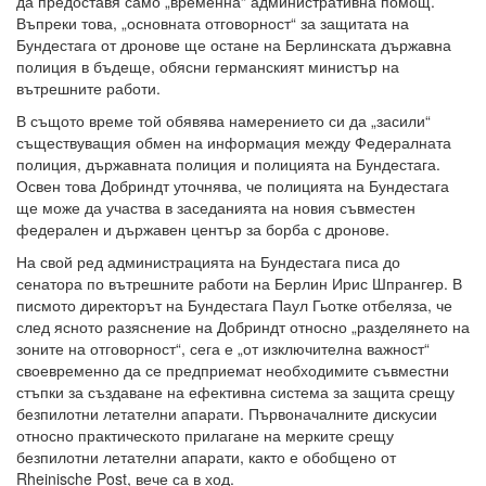
да предоставя само „временна“ административна помощ.
Въпреки това, „основната отговорност“ за защитата на
Бундестага от дронове ще остане на Берлинската държавна
полиция в бъдеще, обясни германският министър на
вътрешните работи.
В същото време той обявява намерението си да „засили“
съществуващия обмен на информация между Федералната
полиция, държавната полиция и полицията на Бундестага.
Освен това Добриндт уточнява, че полицията на Бундестага
ще може да участва в заседанията на новия съвместен
федерален и държавен център за борба с дронове.
На свой ред администрацията на Бундестага писа до
сенатора по вътрешните работи на Берлин Ирис Шпрангер. В
писмото директорът на Бундестага Паул Гьотке отбеляза, че
след ясното разяснение на Добриндт относно „разделянето на
зоните на отговорност“, сега е „от изключителна важност“
своевременно да се предприемат необходимите съвместни
стъпки за създаване на ефективна система за защита срещу
безпилотни летателни апарати. Първоначалните дискусии
относно практическото прилагане на мерките срещу
безпилотни летателни апарати, както е обобщено от
Rheinische Post, вече са в ход.