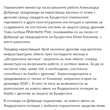
Германският министър на вътрешните работи Александър
Добриндт предупреди за нарастваща заплаха от атаки с
дронове срещу сградата на Бундестага (германския
парламент) и други конституционни институции и призова за
създаването на постоянна система за защита срещу дронове.
Това съобщи Rheinische Post, позовавайки се на писмо от
Добриндт до председателя на Бундестага Юлия Кльокнер, с
което разполага.
Предвид нарастващия брой засечени дронове над критични
инфраструктурни обекти през последните месеци и
„абстрактната заплаха“, защитата на тези обекти, според
министъра на вътрешните работи, е особено важна. За да се
постигне това, заяви той, е необходима „постоянна
способност за борба с дронове“. Кореспонденцията е
предизвикана от писмо от Кльокнер, изпратено в края на
декември 2025 г. В него тя пита за възможността за
разполагане на новото звено на Федералната полиция за
борба с дронове за защита на Бундестага.
В отговора си Добриндт подчертава, че новото звено на
Федералната полиция с мобилни охранителни средства може