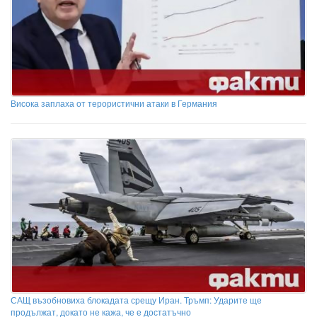
Висока заплаха от терористични атаки в Германия
САЩ възобновиха блокадата срещу Иран. Тръмп: Ударите ще
продължат, докато не кажа, че е достатъчно