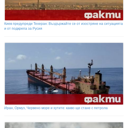
Киев предупреди Техеран: Въздържайте се от изостряне на ситуацията
и от подкрепа за Русия
Иран, Ормуз, Червено море и хутите: какво ще стане с петрола