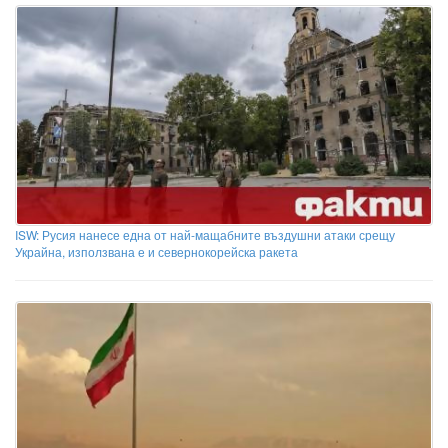
ISW: Русия нанесе една от най-мащабните въздушни атаки срещу
Украйна, използвана е и севернокорейска ракета