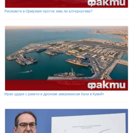
Рисковете в Ормузкия проток: има ли алтернатива?
Иран удари с ракети и дронове американски бази в Кувейт