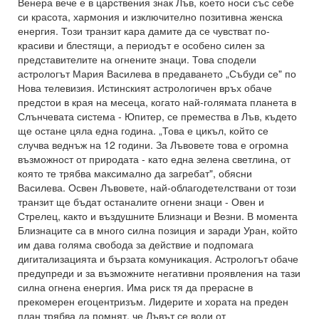
Венера вече е в царствения знак Лъв, което носи със себе
си красота, хармония и изключително позитивна женска
енергия. Този транзит кара дамите да се чувстват по-
красиви и блестящи, а периодът е особено силен за
представителите на огнените знаци. Това сподели
астрологът Мария Василева в предаването „Събуди се" по
Нова телевизия. Истинският астрологичен връх обаче
предстои в края на месеца, когато най-голямата планета в
Слънчевата система - Юпитер, се премества в Лъв, където
ще остане цяла една година. „Това е цикъл, който се
случва веднъж на 12 години. За Лъвовете това е огромна
възможност от природата - като една зелена светлина, от
която те трябва максимално да загребат", обясни
Василева. Освен Лъвовете, най-облагодетелствани от този
транзит ще бъдат останалите огнени знаци - Овен и
Стрелец, както и въздушните Близнаци и Везни. В момента
Близнаците са в много силна позиция и заради Уран, който
им дава голяма свобода за действие и подпомага
дигитализацията и бързата комуникация. Астрологът обаче
предупреди и за възможните негативни проявления на тази
силна огнена енергия. Има риск тя да прерасне в
прекомерен егоцентризъм. Лидерите и хората на преден
план трябва да помнят, че Лъвът се води от