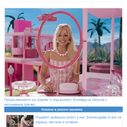
Продължението на „Барби“ е под въпрос! Холивуд се сблъска с
неочаквана пречка
Новини в реално времеss
Първият домашен робот у нас: Бизнесдама го взе за
охрана, чистене и готвене