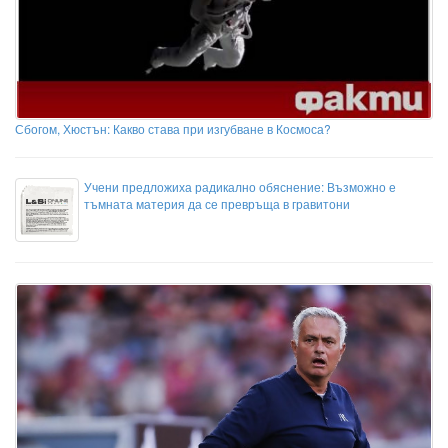
Сбогом, Хюстън: Какво става при изгубване в Космоса?
Учени предложиха радикално обяснение: Възможно е
тъмната материя да се превръща в гравитони