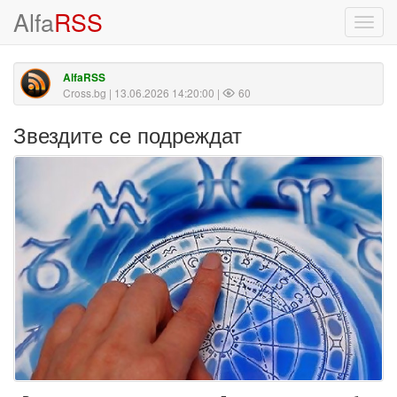
Alfa
RSS
Toggl
navig
AlfaRSS
Cross.bg
| 13.06.2026 14:20:00 |
60
Звездите се подреждат