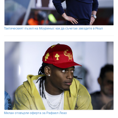
Тактическият пъзел на Моуриньо: как да съчетае звездите в Реал
Милан отхвърли оферта за Рафаел Леао