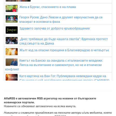
Жега в Бургас, спасението е на плажа
Георги Русев: Дано Левски и другият евроучастник да се
класират в основната фаза
Здравето започва от доброто кръвообращение
„Днес трябваше да бъде нашата сватба": Вдигнаха протест
след смъртта на Даяна
Жълт код за опасни горещини в Благоевградско в четвъртък
Кметът на Банско за скандала с италианските младежи:
Липса на възпитание и самоконтрол, но не и етнически
конфликт
Като картина на Ван Гог: Публикуваха невиждани кадри на
Слънцето с най-детайлните изображения досега (СНИМКИ)
Убийството в Пловдив: Жертвата е 31-годишен мъж от
Кричим
Ново попълнение на Челси: Нямам търпение да играя във
AlfaRSS е автоматичен RSS агрегатор на новини от българските
новинарски портали.
Висшата лига
Новините се обновяват автоматично на всяка минута.
Новините и снимките принадлежат на техните автори и/или медията, която