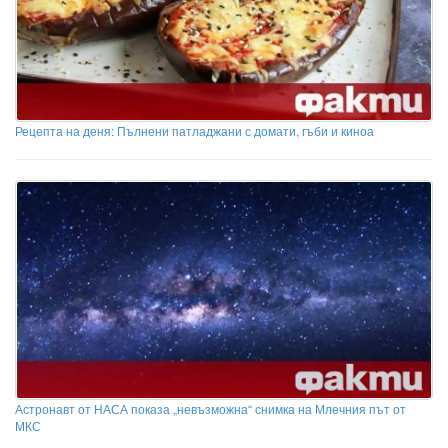
Рецепта на деня: Пълнени патладжани с домати, гъби и киноа
Астронавт от НАСА показа „невъзможна“ снимка на Млечния път от
МКС