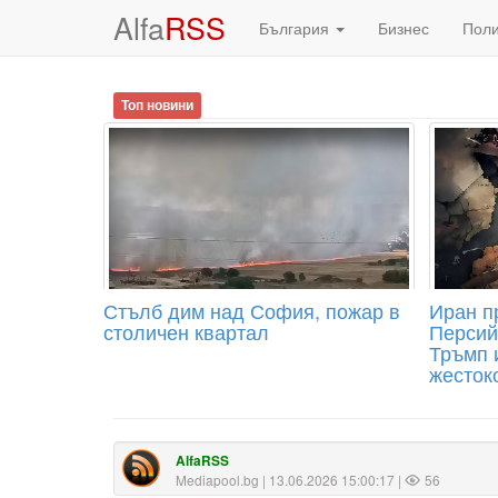
Alfa
RSS
България
Бизнес
Пол
Топ новини
Стълб дим над София, пожар в
Иран п
столичен квартал
Персий
Тръмп 
жесток
AlfaRSS
Mediapool.bg
| 13.06.2026 15:00:17 |
56