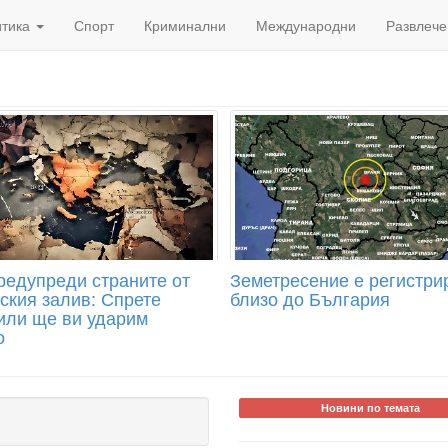
итика
Спорт
Криминални
Международни
Развлече
редупреди страните от
Земетресение е регистри
ския залив: Спрете
близо до България
или ще ви ударим
о
Новини по темата