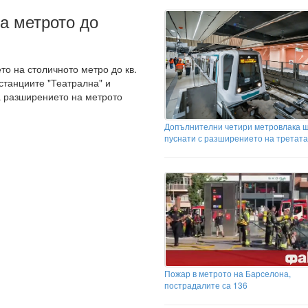
а метрото до
то на столичното метро до кв.
станциите "Театрална" и
а разширението на метрото
Допълнителни четири метровлака 
пуснати с разширението на третата
Пожар в метрото на Барселона,
пострадалите са 136