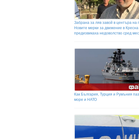
Забрана за ляв завой в центъра на 
Новите мерки за движение в Кресна
предизвикаха недоволство сред ме
Как България, Турция и Румъния па
море и НАТО