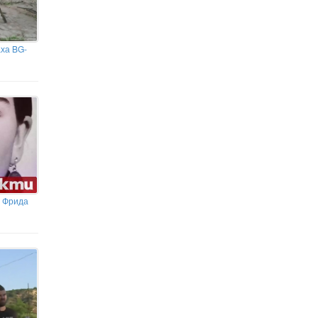
ха BG-
с Фрида