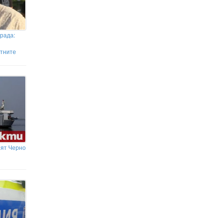
града:
стните
зят Черно