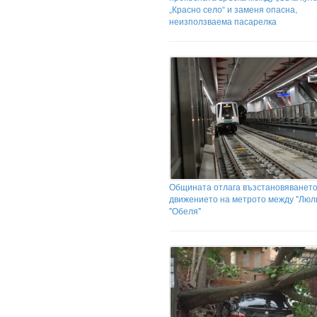
„Красно село“ и заменя опасна,
неизползваема пасарелка
Общината отлага възстановяването
движението на метрото между "Люл
"Обеля"