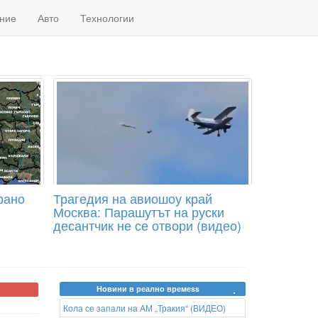
ние
Авто
Технологии
рано
Трагедия на авиошоу край
Москва: Парашутът на руски
десантчик не се отвори (видео)
Новини в реално времеss
Кола се запали на АМ „Тракия“ (ВИДЕО)