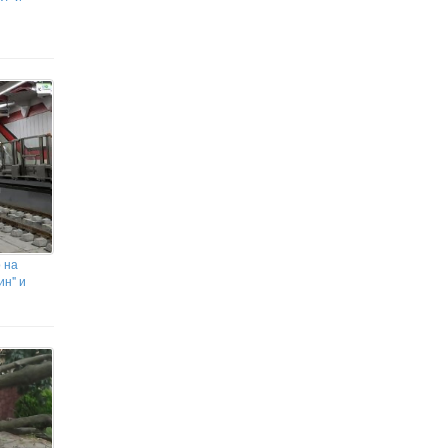
 на
ин" и