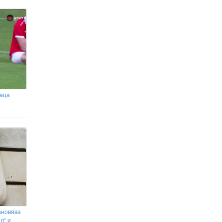
раца
ановява
л“ и