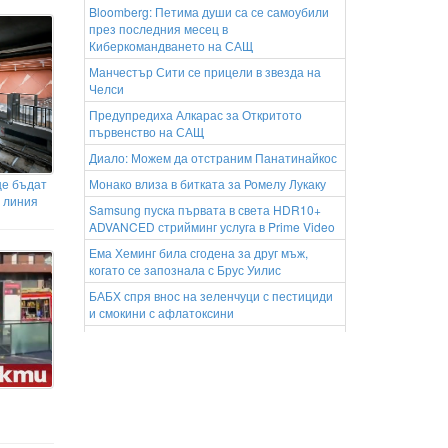
Bloomberg: Петима души са се самоубили
през последния месец в
Киберкомандването на САЩ
Манчестър Сити се прицели в звезда на
Челси
Предупредиха Алкарас за Откритото
първенство на САЩ
Диало: Можем да отстраним Панатинайкос
Монако влиза в битката за Ромелу Лукаку
ще бъдат
 линия
Samsung пуска първата в света HDR10+
ADVANCED стрийминг услуга в Prime Video
Ема Хеминг била сгодена за друг мъж,
когато се запознала с Брус Уилис
БАБХ спря внос на зеленчуци с пестициди
и смокини с афлатоксини
„Търся те“: Тийнейджър, облечен като
клоун, засне зловещо видео и уби
пенсионер