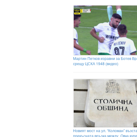
Мартин Петков изравни за Ботев В
срещу ЦСКА 1948 (видео)
Новият мост на ул. “Коломан” възст
прекъсната връзка между „Овча купе