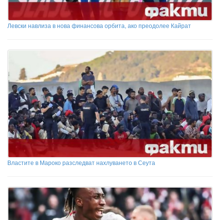
Левски навлиза в нова финансова орбита, ако преодолее Кайрат
Властите в Мароко разследват нахлуването в Сеута