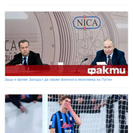
Защо е време Западът да смаже военната икономика на Путин