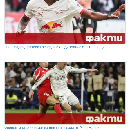
Реал Мадрид разбива рекорди с Ян Диоманде от РБ Лайпциг
Фиорентина си осигури изгряваща звезда от Реал Мадрид