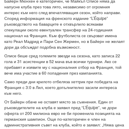
Байерн Мюнхен е категоричен, че Майкъл Олисе няма да
напусне клуба през това лято, независимо от огромния
интерес към него след впечатляващия сезон, който направи.
Според информация на френското издание “L’Équipe”
ръководството на баварците е отхвърлило всякакви
спекулации около евентуален трансфер на 24-годишния
национал на Франция. Към футболиста се свързват имена
като Реал Мадрид и Пари Сен Жермен, но в Байерн не желаят
дори да обсъждат подобна възможност.
Олисе беше сред големите звезди на сезона, като записа 22
гола и 31 асистенции в 52 мача във всички турнири. Ако се
прибавят и изявите му с националния отбор на Франция, той
вече има участие в 60 попадения през кампанията.
Само преди дни крилото отбеляза хеттрик при победата на
Франция с 3:0 в Лил, което допълнително засили интереса
към него.
От Байерн обаче не оставят място за съмнения. Един от
ръководителите на клуба е заявил пред “L’Équipe”, че дори
оферта от 200 милиона евро не би променила позицията на
германския шампион. Още по-категоричен е член на
административния съвет на клуба, който е заявил: „Няма цена