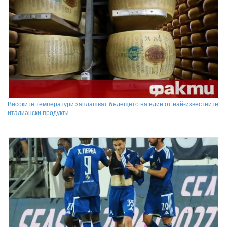
Високите температури заплашват бъдещето на един от най-известните
италиански продукти