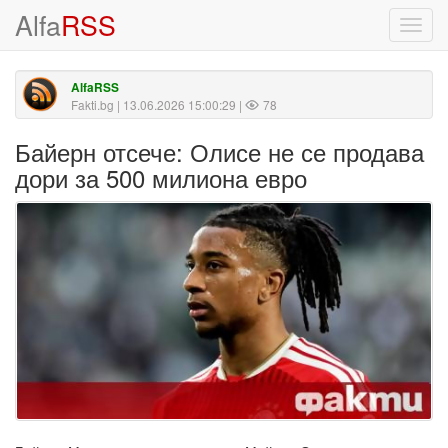
Alfa
RSS
Toggl
navig
AlfaRSS
Fakti.bg
| 13.06.2026 15:00:29 |
78
Байерн отсече: Олисе не се продава
дори за 500 милиона евро