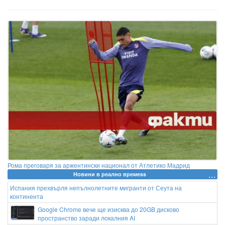
Рома преговаря за аржентински национал от Атлетико Мадрид
Новини в реално времеss
Испания прехвърля непълнолетните мигранти от Сеута на
континента
Google Chrome вече ще изисква до 20GB дисково
пространство заради локалния AI