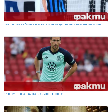
Бивш играч на Милан е новата голяма цел на eвропейския шампион
Ювентус влиза в битката за Леон Горецка