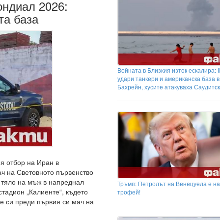
ондиал 2026:
та база
Войната в Близкия изток ескалира:
удари танкери и американска база в
Бахрейн, хусите атакуваха Саудитс
я отбор на Иран в
ач на Световното първенство
и тяло на мъж в напреднал
Тръмп: Петролът на Венецуела е н
стадион „Калиенте“, където
трофей!
е си преди първия си мач на