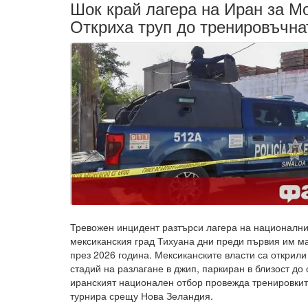
Шок край лагера на Иран за М
Откриха труп до тренировъчна
Тревожен инцидент разтърси лагера на национални
мексиканския град Тихуана дни преди първия им м
през 2026 година. Мексиканските власти са открил
стадий на разлагане в джип, паркиран в близост до 
иранският национален отбор провежда тренировкит
турнира срещу Нова Зеландия.