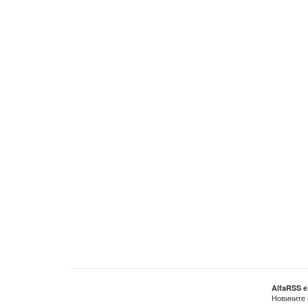
AlfaRSS 
Новините 