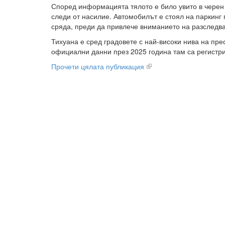
Според информацията тялото е било увито в черен 
следи от насилие. Автомобилът е стоял на паркинг
сряда, преди да привлече вниманието на разследв
Тихуана е сред градовете с най-високи нива на пре
официални данни през 2025 година там са регистри
Прочети цялата публикация