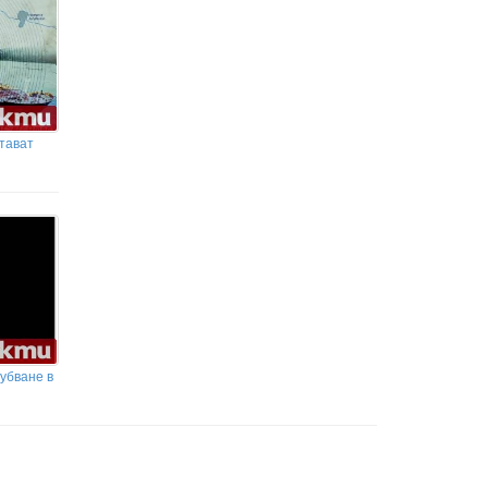
тават
губване в