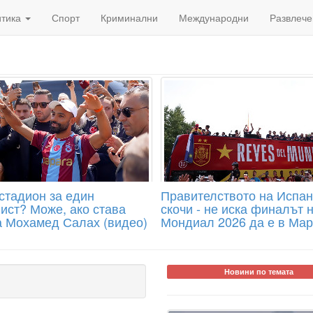
итика
Спорт
Криминални
Международни
Развлече
стадион за един
Правителството на Испа
ист? Може, ако става
скочи - не иска финалът 
а Мохамед Салах (видео)
Мондиал 2026 да е в Мар
Новини по темата