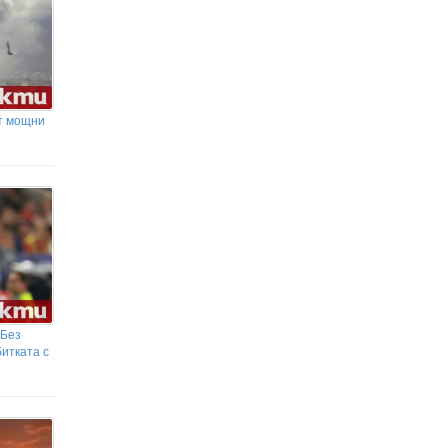
т мощни
 Без
итката с