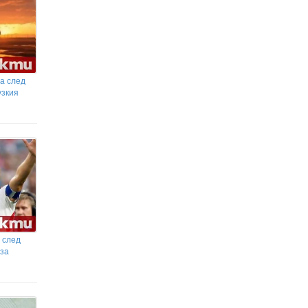
а след
узкия
я след
 за