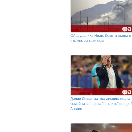
САЩ удариха Иран: Девета вълна о
експлозии тази нощ
Дидие Дешан затяга дисциплината:
семейни срещи за "петлите" преди б
Англия