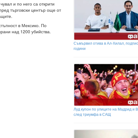
чувал и по него са открити
 пред търговски център още от
ащите.
стъпност в Мексико. По
рани над 1200 убийства.
Съмървил отива в Ал-Хилал, подпис
години
Луд купон по улиците на Мадрид и 
след триумфа в САЩ