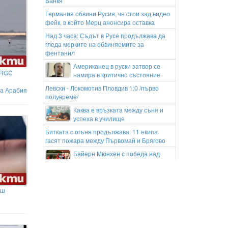
Банкя
Германия обвини Русия, че стои зад видео
фейк, в който Мерц анонсира оставка
Над 3 часа: Съдът в Русе продължава да
гледа мерките на обвиняемите за
фентанил
Американец в руски затвор се
 IRGC
намира в критично състояние
Левски - Локомотив Пловдив 1:0 /първо
ка Арабия
полувреме/
Каква е връзката между съня и
успеха в училище
Битката с огъня продължава: 11 екипа
гасят пожара между Първомай и Брягово
Байерн Мюнхен с победа над
Астън Вила в Хонконг
Предлагат нова формула да определя
„справедлива цена“ на храните у нас
аш
спрямо ЕС
Сенатът на САЩ прие закон за
адски санкции срещу Русия