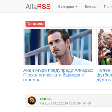
Alfa
RSS
България
Бизнес
Пол
Топ новини
Анди Мъри предупреди Алкарас:
Пълен 
Психологическата бариера е
футбол
огромна
дума з
AlfaRSS
Fakti.bg
| 13.06.2026 15:55:59 |
66