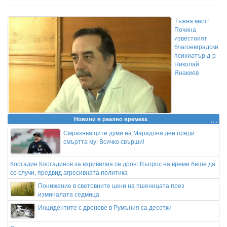
Тъжна вест!
Почина
известният
благоевградски
психиатър д-р
Николай
Янакиев
Новини в реално времеss
Смразяващите думи на Марадона ден преди
смъртта му: Всичко свърши!
Костадин Костадинов за взривилия се дрон: Въпрос на време беше да
се случи, предвид агресивната политика
Понижение в световните цени на пшеницата през
изминалата седмица
Инцидентите с дронове в Румъния са десетки