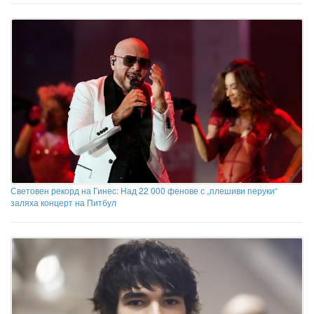
Световен рекорд на Гинес: Над 22 000 фенове с „плешиви перуки“
заляха концерт на Питбул