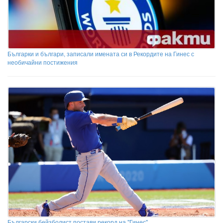
Българки и българи, записали имената си в Рекордите на Гинес с
необичайни постижения
Български бейзболист постави рекорд на "Гинес"