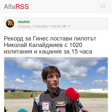
Alfa
RSS
Toggl
navig
AlfaRSS
Cross.bg
| 13.06.2026 17:50:00 |
71
Рекорд за Гинес постави пилотът
Николай Калайджиев с 1020
излитания и кацания за 15 часа