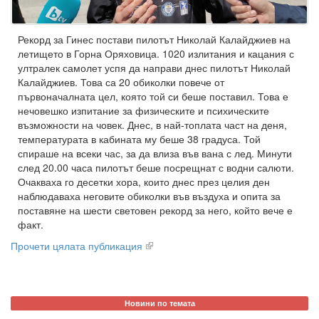
Рекорд за Гинес постави пилотът Николай Калайджиев на
летището в Горна Оряховица. 1020 излитания и кацания с
ултралек самолет успя да направи днес пилотът Николай
Калайджиев. Това са 20 обиколки повече от
първоначалната цел, която той си беше поставил. Това е
нечовешко изпитание за физическите и психическите
възможности на човек. Днес, в най-топлата част на деня,
температурата в кабината му беше 38 градуса. Той
спираше на всеки час, за да влиза във вана с лед. Минути
след 20.00 часа пилотът беше посрещнат с водни салюти.
Очакваха го десетки хора, които днес през целия ден
наблюдаваха неговите обиколки във въздуха и опита за
поставяне на шести световен рекорд за него, който вече е
факт.
Прочети цялата публикация
Новини по темата