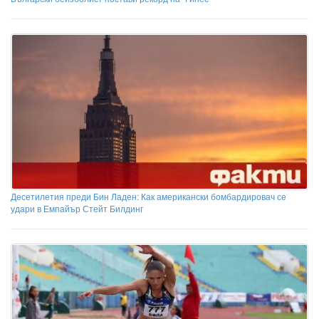
Десетилетия преди Бин Ладен: Как американски бомбардировач се
удари в Емпайър Стейт Билдинг