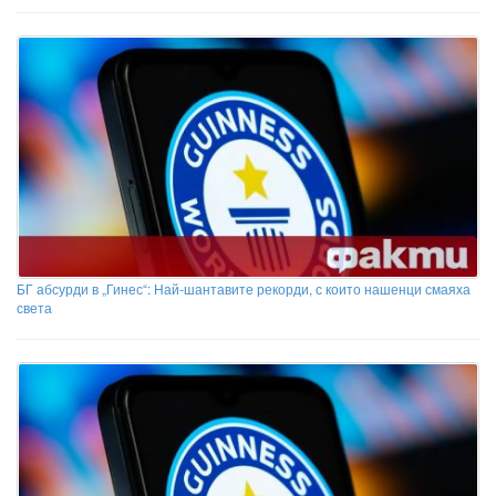
БГ абсурди в „Гинес“: Най-шантавите рекорди, с които нашенци смаяха
света