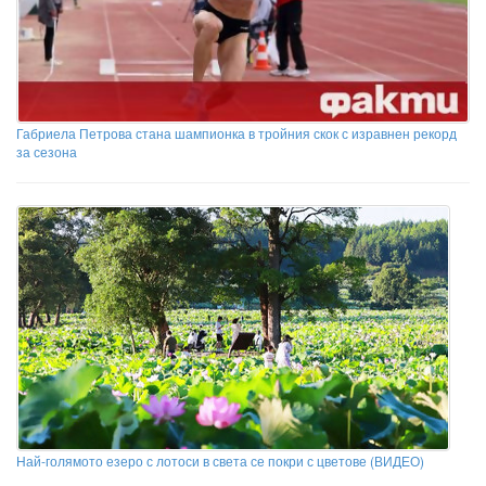
Габриела Петрова стана шампионка в тройния скок с изравнен рекорд
за сезона
Най-голямото езеро с лотоси в света се покри с цветове (ВИДЕО)