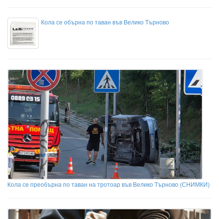
Кола се обърна по таван във Велико Търново
Кола се преобърна по таван на тротоар във Велико Търново (СНИМКИ)