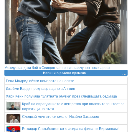
Междусъседски бой в Свищов завърши със счупен нос и арест
Новини в реално времеss
Реал Мадрид обяви номерата на новите
Джейми Варди пред завръщане в Англия
Хари Кейн получава "Златната обувка" през следващата седмица
Край на оправданието с лекарства при положителен тест за
наркотици на пътя
Следвай мечтите си смело: Ивайло Захариев
Божидар Саръбоюков се класира на финал в Бирмингам!