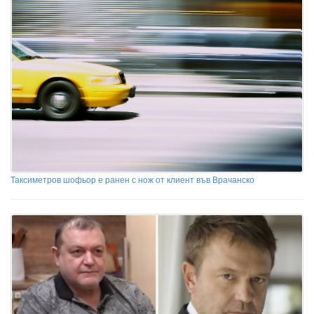
Таксиметров шофьор е ранен с нож от клиент във Врачанско