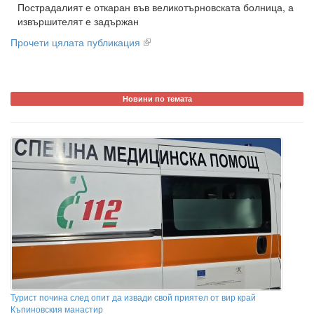
Пострадалият е откаран във великотърновската болница, а
извършителят е задържан
Прочети цялата публикация
Новини по темата
Турист почина след опит да извади свой приятел от вир край
Къпиновския манастир