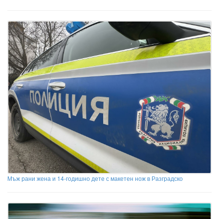
Мъж рани жена и 14-годишно дете с макетен нож в Разградско