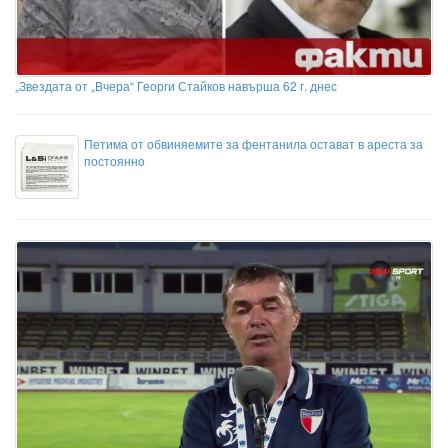
„Звездата от „Вчера“ Георги Стайков навърша 62 г. днес
Петима от обвиняемите за фентанила остават в ареста за
постоянно