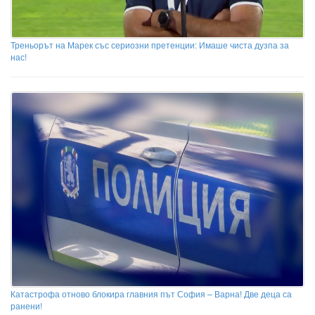
Треньорът на Марек със сериозни претенции: Имаше чиста дузпа за
нас!
Катастрофа отново блокира главния път София – Варна! Две деца са
ранени!