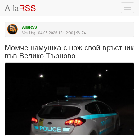
Alfa
RSS
Toggl
navig
AlfaRSS
Vesti.bg
| 04.05.2026 18:12:00 |
74
Mомче намушка с нож свой връстник
във Велико Търново