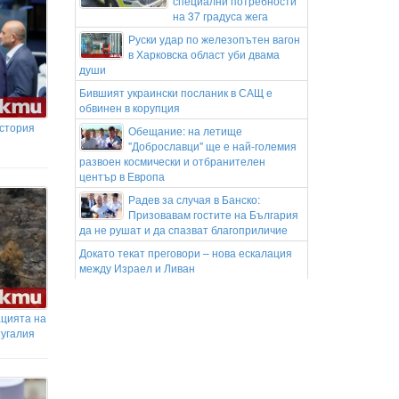
специални потребности
на 37 градуса жега
Руски удар по железопътен вагон
в Харковска област уби двама
души
Бившият украински посланик в САЩ е
обвинен в корупция
история
Обещание: на летище
"Доброславци" ще е най-големия
развоен космически и отбранителен
център в Европа
Радев за случая в Банско:
Призовавам гостите на България
да не рушат и да спазват благоприличие
Докато текат преговори – нова ескалация
между Израел и Ливан
„Френска целувка“ ще потопи в
романтика Острова тази вечер
ацията на
Звездата на Вихрен отново прикова
тугалия
вниманието на клубове от еfbet Лига
Неволна грешка разкри трансфер за
Арсенал