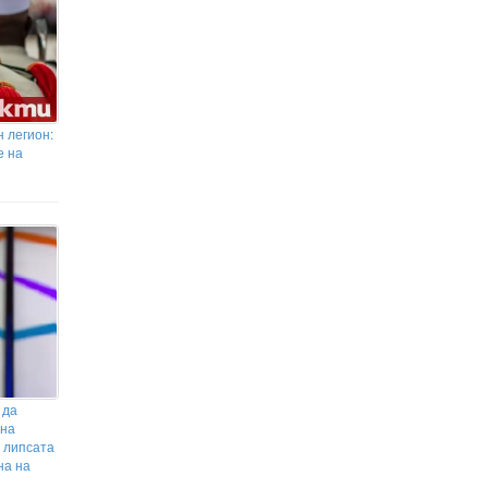
Започва изграждането на национален
център за наблюдение и управление по
данни от космоса
 легион:
е на
 да
 на
 липсата
на на