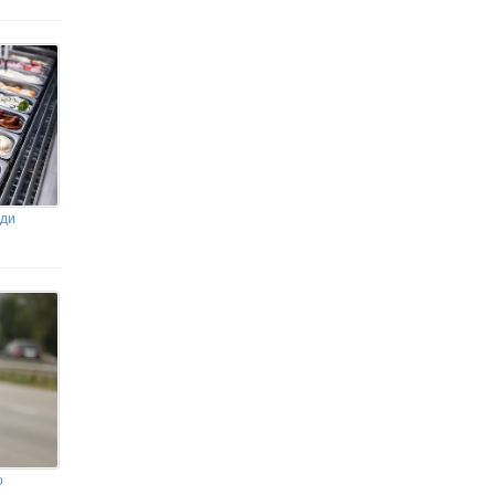
ади
о