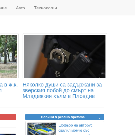
ние
Авто
Технологии
 в ж.к.
Няколко души са задържани за
л
зверския побой до смърт на
Младежкия хълм в Пловдив
Новини в реално времеss
Шофьор на автобус
свалил момче със