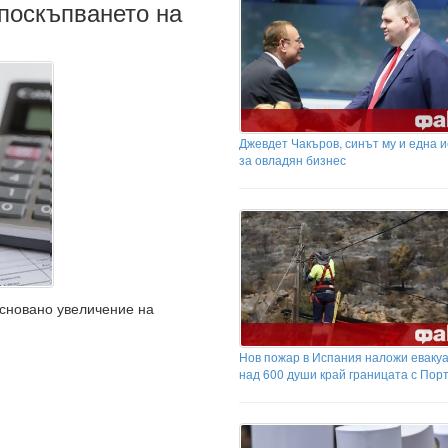
поскъпването на
Джевдет Чакъров, синът му и една 
за овладян бизнес
основано увеличение на
Нов пожар в Испания наложи еваку
над 600 души край границата с Пор