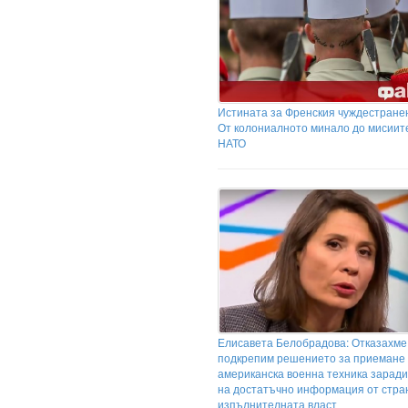
Истината за Френския чуждестранен
От колониалното минало до мисиит
НАТО
Елисавета Белобрадова: Отказахме
подкрепим решението за приемане
американска военна техника заради
на достатъчно информация от стра
изпълнителната власт