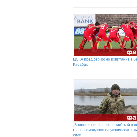
ЦСКА пред сериозно изпитание в Б
Карабах
„Военен от ново поколение”: кой е 
главнокомандващ на украинските в
сили