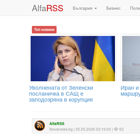
Alfa
RSS
България
Бизнес
Пол
Топ новини
Уволнената от Зеленски
Иран и
посланичка в САЩ е
маршру
заподозряна в корупция
AlfaRSS
Novanews.bg
| 05.05.2026 03:16:00 |
62