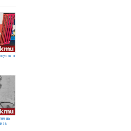
роуз като
твя да
р за