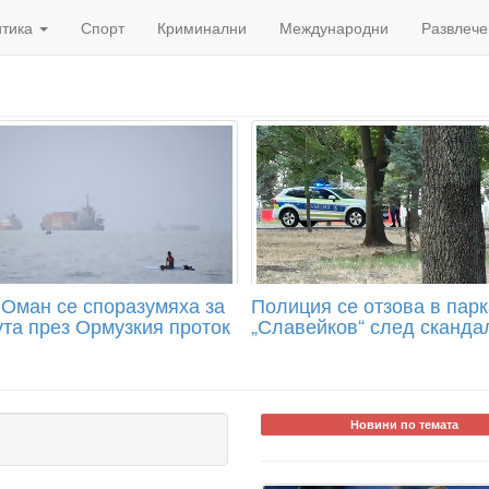
итика
Спорт
Криминални
Международни
Развлече
 Оман се споразумяха за
Полиция се отзова в парка
та през Ормузкия проток
„Славейков“ след сканда
Новини по темата