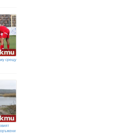
аку срещу
новият
ъоръжени