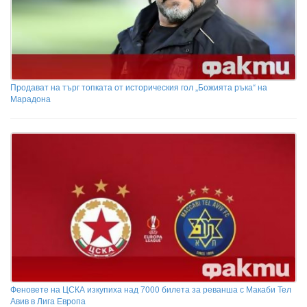
Продават на търг топката от историческия гол „Божията ръка“ на
Марадона
Феновете на ЦСКА изкупиха над 7000 билета за реванша с Макаби Тел
Авив в Лига Европа