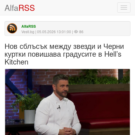
Alfa
RSS
Toggl
navig
AlfaRSS
Vesti.bg
| 05.05.2026 13:01:00 |
86
Нов сблъсък между звезди и Черни
куртки повишава градусите в Hell’s
Kitchen