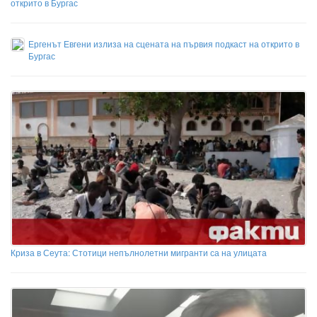
открито в Бургас
Ергенът Евгени излиза на сцената на първия подкаст на открито в
Бургас
Криза в Сеута: Стотици непълнолетни мигранти са на улицата