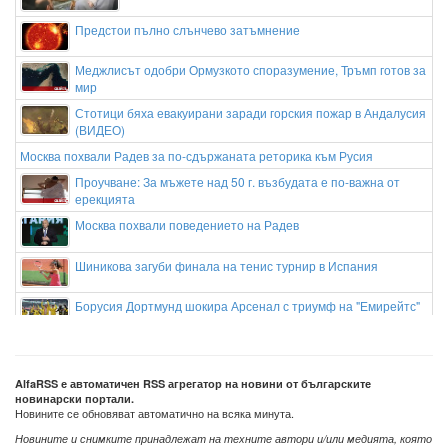
Предстои пълно слънчево затъмнение
Меджлисът одобри Ормузкото споразумение, Тръмп готов за
мир
Стотици бяха евакуирани заради горския пожар в Андалусия
(ВИДЕО)
Москва похвали Радев за по-сдържаната реторика към Русия
Проучване: За мъжете над 50 г. възбудата е по-важна от
ерекцията
Москва похвали поведението на Радев
Шиникова загуби финала на тенис турнир в Испания
Борусия Дортмунд шокира Арсенал с триумф на "Емирейтс"
България се превръща в “пустиня” за медицински
специалисти
AlfaRSS е автоматичен RSS агрегатор на новини от българските
новинарски портали.
Новините се обновяват автоматично на всяка минута.
Новините и снимките принадлежат на техните автори и/или медията, която