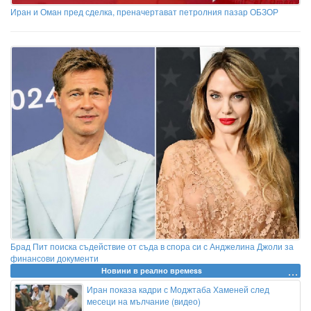
Иран и Оман пред сделка, преначертават петролния пазар ОБЗОР
Брад Пит поиска съдействие от съда в спора си с Анджелина Джоли за
финансови документи
Новини в реално времеss
Иран показа кадри с Моджтаба Хаменей след
месеци на мълчание (видео)