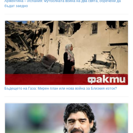
Аржентина – Испания: Футболната война на два свята, обречени да
бъдат заедно
Бъдещето на Газа: Мирен план или нова война за Близкия изток?