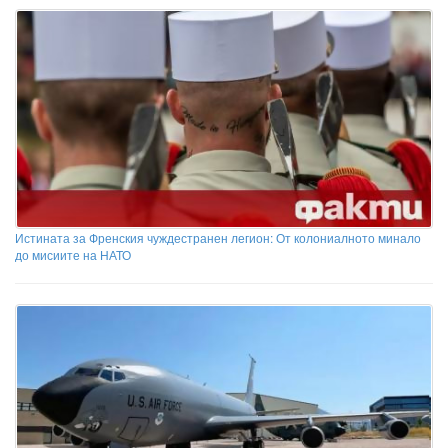
Истината за Френския чуждестранен легион: От колониалното минало
до мисиите на НАТО