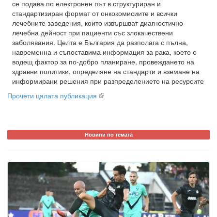
се подава по електронен път в структуриран и
стандартизиран формат от онкокомисиите и всички
лечебните заведения, които извършват диагностично-
лечебна дейност при пациенти със злокачествени
заболявания. Целта е България да разполага с пълна,
навременна и съпоставима информация за рака, което е
водещ фактор за по-добро планиране, провеждането на
здравни политики, определяне на стандарти и вземане на
информирани решения при разпределението на ресурсите
Прочети цялата публикация
Новини по темата