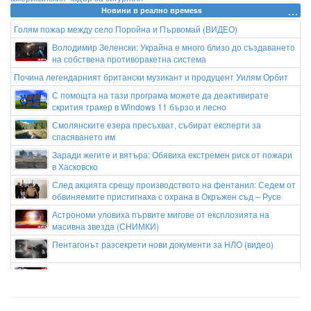
Новини в реално времеss
Голям пожар между село Поройна и Първомай (ВИДЕО)
Володимир Зеленски: Украйна е много близо до създаването
на собствена противоракетна система
Почина легендарният британски музикант и продуцент Уилям Орбит
С помощта на тази програма можете да деактивирате
скрития тракер в Windows 11 бързо и лесно
Смолянските езера пресъхват, събират експерти за
спасяването им
Заради жегите и вятъра: Обявиха екстремен риск от пожари
в Хасковско
След акцията срещу производството на фентанил: Седем от
обвиняемите пристигнаха с охрана в Окръжен съд – Русе
Астрономи уловиха първите мигове от експлозията на
масивна звезда (СНИМКИ)
Пентагонът разсекрети нови документи за НЛО (видео)
Как новото поколение леви медии в САЩ помага на
прогресивното крило на Демократическата партия