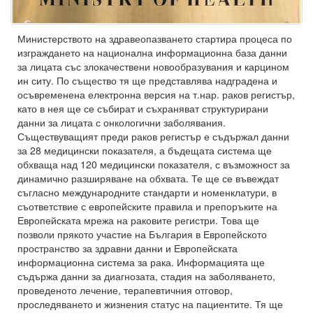
Министерството на здравеопазването стартира процеса по
изграждането на национална информационна база данни
за лицата със злокачествени новообразувания и карцином
ин ситу. По същество тя ще представлява надградена и
осъвременена електронна версия на т.нар. раков регистър,
като в нея ще се събират и съхраняват структурирани
данни за лицата с онкологични заболявания.
Съществуващият преди раков регистър е съдържал данни
за 28 медицински показателя, а бъдещата система ще
обхваща над 120 медицински показателя, с възможност за
динамично разширяване на обхвата. Те ще се въвеждат
съгласно международните стандарти и номенклатури, в
съответствие с европейските правила и препоръките на
Европейската мрежа на раковите регистри. Това ще
позволи прякото участие на България в Европейското
пространство за здравни данни и Европейската
информационна система за рака. Информацията ще
съдържа данни за диагнозата, стадия на заболяването,
проведеното лечение, терапевтичния отговор,
проследяването и жизнения статус на пациентите. Тя ще