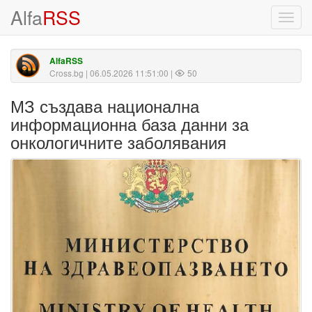
Alfa
RSS
Toggl
navig
AlfaRSS
Cross.bg
| 06.05.2026 11:51:00 |
50
МЗ създава национална
информационна база данни за
онкологичните заболявания