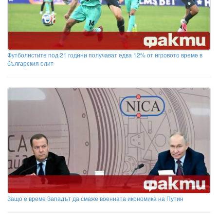
Футболистите под 21 години получават едва 12% от игровото време в
българския елит
Защо е време Западът да смаже военната икономика на Путин