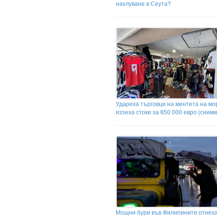
нахлуване в Сеута?
Удариха търговци на ментета на мо
иззеха стоки за 650 000 евро (снимк
Мощни бури във Филипините отнех