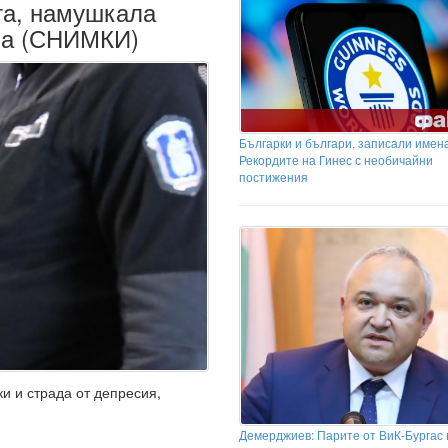
та, намушкала
на (СНИМКИ)
Българки и българи, записали имена
Рекордите на Гинес с необичайни
постижения
и и страда от депресия,
Демерджиев: Парите от ВиК-Бургас 