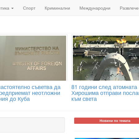
итика
Спорт
Криминални
Международни
Развлече
астоятелно съветва да
81 години след атомната
предприемат неотложни
Хирошима отправи посла
ния до Куба
към света
Новини по темата