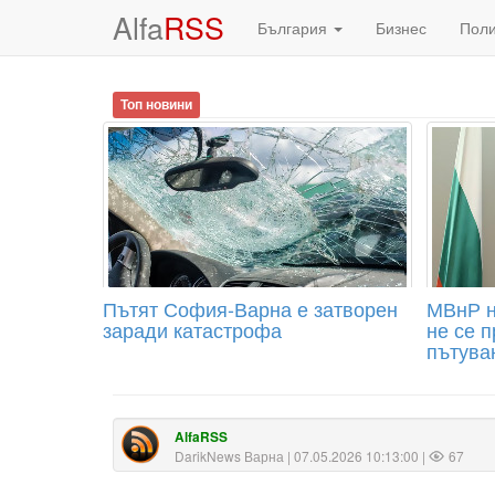
Alfa
RSS
България
Бизнес
Пол
Топ новини
Пътят София-Варна е затворен
МВнР н
заради катастрофа
не се 
пътува
AlfaRSS
DarikNews Варна
| 07.05.2026 10:13:00 |
67