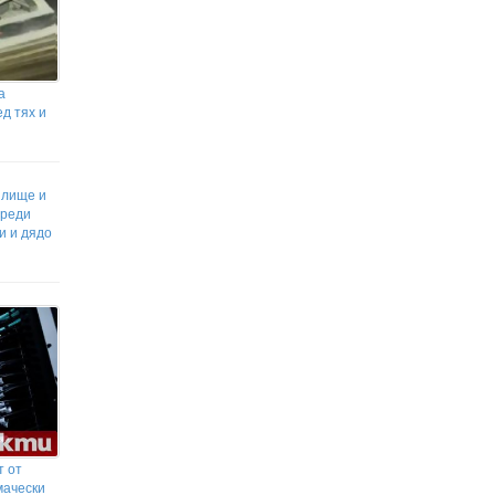
а
ед тях и
илище и
преди
и и дядо
т от
мачески