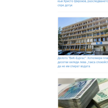
към Христо Широков, разследванет
спре дотук
Делото "ВиК-Бургас": Хотелиери п
десетки хиляди лева „такса спокойст
да не им спират водата