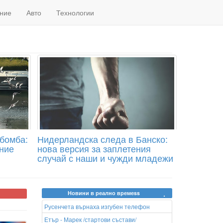
ние
Авто
Технологии
 бомба:
Нидерландска следа в Банско:
ние
нова версия за заплетения
случай с наши и чужди младежи
Новини в реално времеss
Русенчета върнаха изгубен телефон
Етър - Марек /стартови състави/