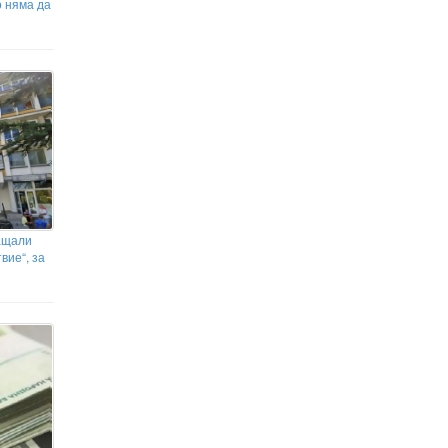
о няма да
лащали
вие“, за