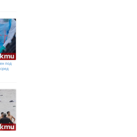
вен под
 сред