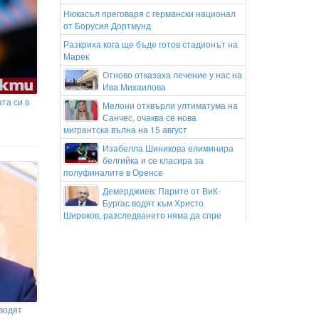
Нюкасъл преговаря с германски национал
от Борусия Дортмунд
Разкриха кога ще бъде готов стадионът на
Марек
Отново отказаха лечение у нас на
Ива Михаилова
та си в
Мелони отхвърли ултиматума на
Санчес, очаква се нова
мигрантска вълна на 15 август
Изабелла Шиникова елиминира
белгийка и се класира за
полуфиналите в Оренсе
Демерджиев: Парите от ВиК-
Бургас водят към Христо
Широков, разследването няма да спре
дотук
Мелони отхвърли ултиматума на Санчес,
очаква се нова мигрантска вълна в Сеута
на 15 август
Гореща вълна! Жегите поставиха
редица температурни рекорди в
водят
Европа