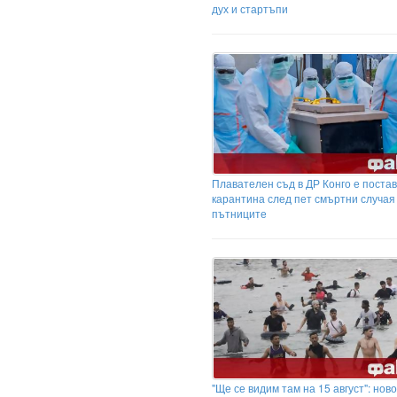
дух и стартъпи
Плавателен съд в ДР Конго е поста
карантина след пет смъртни случая
пътниците
"Ще се видим там на 15 август": ново