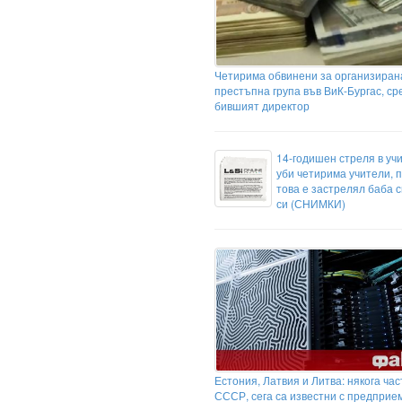
Четирима обвинени за организиран
престъпна група във ВиК-Бургас, ср
бившият директор
14-годишен стреля в уч
уби четирима учители, 
това е застрелял баба с
си (СНИМКИ)
Естония, Латвия и Литва: някога час
СССР, сега са известни с предприе