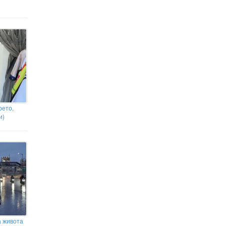
рето,
и)
а живота