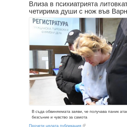
Влиза в психиатрията литовка
четирима души с нож във Вар
В съда обвиняемата заяви, че получава паник атак
безсъние и чувство за самота
Прочети цялата публикация