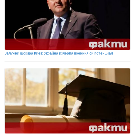
Залужни шокира Киев: Украйна изчерпа военния си потенциал