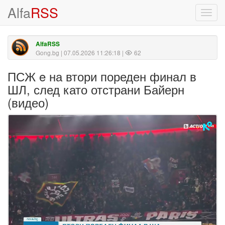
Alfa
RSS
Toggl
navig
AlfaRSS
Gong.bg
| 07.05.2026 11:26:18 |
62
ПСЖ e на втори пореден финал в
ШЛ, след като отстрани Байерн
(видео)