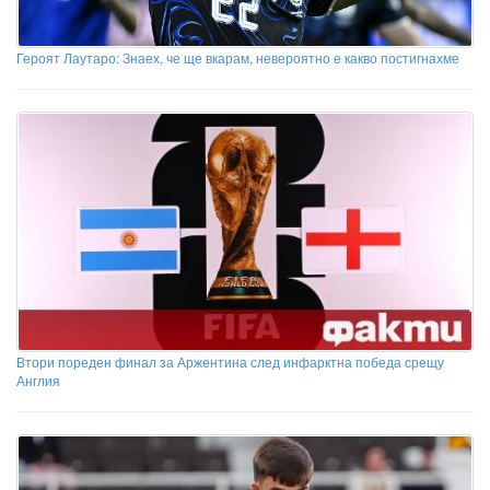
Героят Лаутаро: Знаех, че ще вкарам, невероятно е какво постигнахме
Втори пореден финал за Аржентина след инфарктна победа срещу
Англия