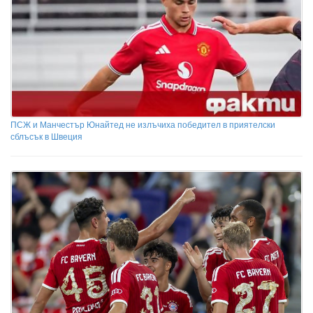
ПСЖ и Манчестър Юнайтед не излъчиха победител в приятелски
сблъсък в Швеция