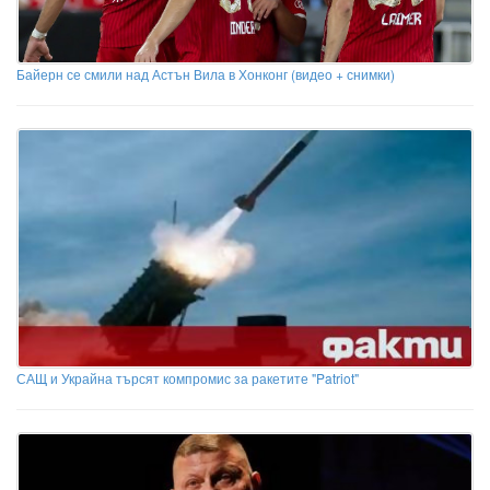
Байерн се смили над Астън Вила в Хонконг (видео + снимки)
САЩ и Украйна търсят компромис за ракетите "Patriot"