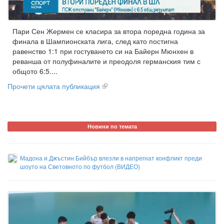
Пари Сен Жермен се класира за втора поредна година за
финала в Шампионската лига, след като постигна
равенство 1:1 при гостуването си на Байерн Мюнхен в
реванша от полуфиналите и преодоля германския тим с
общото 6:5....
Прочети цялата публикация
Новини по темата
Мадона и Джъстин Бийбър влезли в напрегнат конфликт преди
шоуто на Световното по футбол (ВИДЕО)