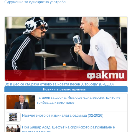
Сдружение за еднократна употреба
D2 и Део се събраха отново за новата песен „Свобода“ (ВИДЕО)
Новини в реално времеss
Тагарев за дрона: Има още една версия, която не
трябва да изключваме
Най-четеното от изминалата седмица (32/2026)
При Башар Асад! Шефът на сирийското разузнаване е
избягал в Москва