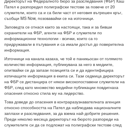
Директорът на Федералното бюро за разследвания (ФБР) Каш
Пател е разпоредил полиграфски тестове за повече от 20
служители, които са и са били част от неговия вътрешен кръг,
съобщи MS Now, позовавайки се на източници.
Заповедта се отнася както за настоящи, така и за бивши
охранители на ФБР, агенти на ФБР и служители по
информационни технологии - всички, които са го
придружавали в пътувания и са имали достъп до поверителна
информация.
Източници на канала казаха, че той е паникьосан от голямото
количество информация, публикувана за него в медиите,
опитвайки се да запази позицията си и да идентифицира
изтичащите информация в екипа си. Тази седмица директорът
на ФБР се дистанцира от някои високопоставени служители на
ФБР, след като множество медийни публикации повдигнаха
опасения относно стила му на лидерство.
Това доведе до опасения в контраразузнавателната агенция
относно способността на Пател да наблюдава националните
заплахи и разследвания, за да взема най-добрите решения.
Преди няколко месеца директорът на бюрото разпореди на
служителите си да се подложат на полиграфски тестове след