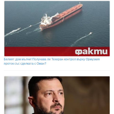
Белият дом мълчи! Получава ли Техеран контрол върху Ормузкия
проток със сделката с Оман?