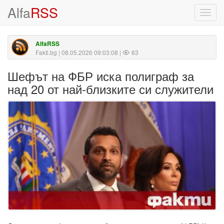
Alfa
RSS
Toggl
navig
AlfaRSS
Fakti.bg
| 08.05.2026 09:03:08 |
63
Шефът на ФБР иска полиграф за
над 20 от най-близките си служители