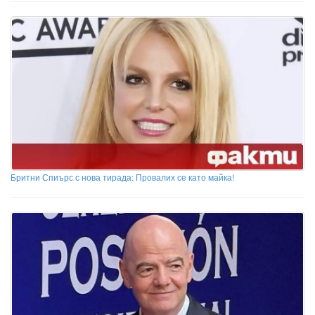
Бритни Спиърс с нова тирада: Провалих се като майка!