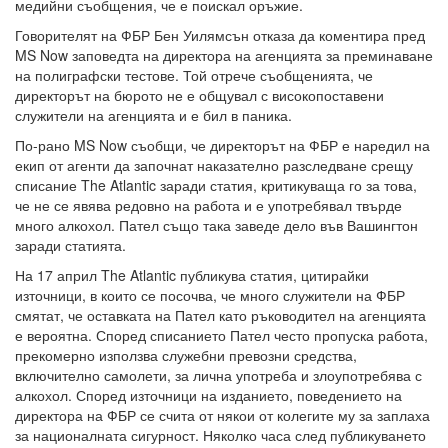
медийни съобщения, че е поискал оръжие.
Говорителят на ФБР Бен Уилямсън отказа да коментира пред
MS Now заповедта на директора на агенцията за преминаване
на полиграфски тестове. Той отрече съобщенията, че
директорът на бюрото не е общувал с високопоставени
служители на агенцията и е бил в паника.
По-рано MS Now съобщи, че директорът на ФБР е наредил на
екип от агенти да започнат наказателно разследване срещу
списание The Atlantic заради статия, критикуваща го за това,
че не се явява редовно на работа и е употребявал твърде
много алкохол. Пател също така заведе дело във Вашингтон
заради статията.
На 17 април The Atlantic публикува статия, цитирайки
източници, в които се посочва, че много служители на ФБР
смятат, че оставката на Пател като ръководител на агенцията
е вероятна. Според списанието Пател често пропуска работа,
прекомерно използва служебни превозни средства,
включително самолети, за лична употреба и злоупотребява с
алкохол. Според източници на изданието, поведението на
директора на ФБР се счита от някои от колегите му за заплаха
за националната сигурност. Няколко часа след публикуването