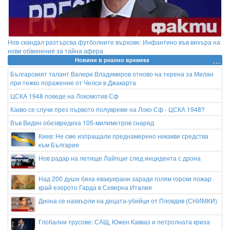
Нов скандал разтърсва футболните върхове: Инфантино във вихъра на
нови обвинения за тайна афера
Новини в реално времеss
Българският талант Валери Владимиров отново на терена за Милан
при тежко поражение от Челси в Джакарта
ЦСКА 1948 поведе на Локомотив Сф
Какво се случи през първото полувреме на Локо Сф - ЦСКА 1948?
Във Видин обезвредиха 105-милиметров снаряд
Киев: Не сме изпращали преднамерено никакви средства
към България
Нов радар на летище Лайпциг след инцидента с дрона
Над 200 души бяха евакуирани заради голям горски пожар
край езерото Гарда в Северна Италия
Диона се нахвърли на децата-убийци от Пловдив (СНИМКИ)
Глобални трусове: САЩ, Южен Кавказ и петролната криза