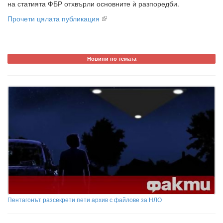
на статията ФБР отхвърли основните ѝ разпоредби.
Прочети цялата публикация
Новини по темата
Пентагонът разсекрети пети архив с файлове за НЛО