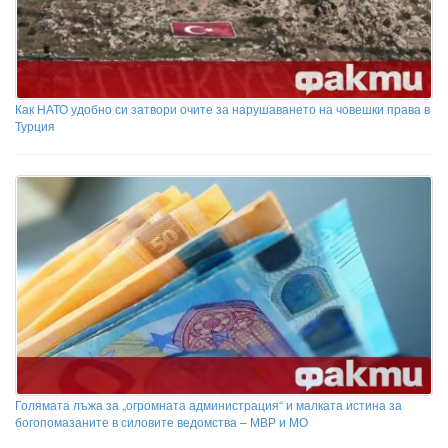
Как НАТО удобно си затвори очите за нарушаването на човешки права в
Турция
Голямата лъжа за „огромната администрация“ и малката истина за
богопомазаните в силовите ведомства – МВР и МО