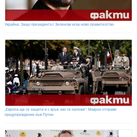
Украйна: Защо президентът Зеленски иска ново правителство
„Европа ще се защити и с кръв, ако се наложи“: Макрон отправи
предупреждение към Путин