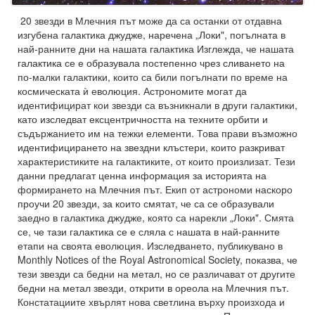
20 звезди в Млечния път може да са останки от отдавна
изгубена галактика джудже, наречена „Локи", погълната в
най-ранните дни на нашата галактика Изглежда, че нашата
галактика се е образувала постепенно чрез сливането на
по-малки галактики, които са били погълнати по време на
космическата ѝ еволюция. Астрономите могат да
идентифицират кои звезди са възникнали в други галактики,
като изследват ексцентричността на техните орбити и
съдържанието им на тежки елементи. Това прави възможно
идентифицирането на звездни клъстери, които разкриват
характеристиките на галактиките, от които произлизат. Тези
данни предлагат ценна информация за историята на
формирането на Млечния път. Екип от астрономи наскоро
проучи 20 звезди, за които смятат, че са се образували
заедно в галактика джудже, която са нарекли „Локи". Смята
се, че тази галактика се е сляла с нашата в най-ранните
етапи на своята еволюция. Изследването, публикувано в
Monthly Notices of the Royal Astronomical Society, показва, че
тези звезди са бедни на метал, но се различават от другите
бедни на метал звезди, открити в ореола на Млечния път.
Констатациите хвърлят нова светлина върху произхода и