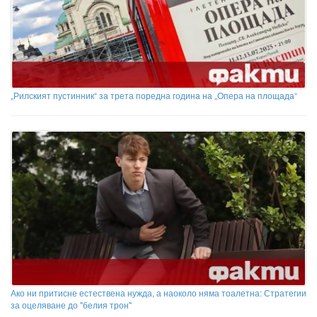
„Рилският пустинник“ за трета поредна година на „Опера на площада“
Ако ни притисне естествена нужда, а наоколо няма тоалетна: Стратегии
за оцеляване до "белия трон"