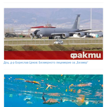
Доц. д-р Борислав Цеков: Безмерното лицемерие за „Безмер“