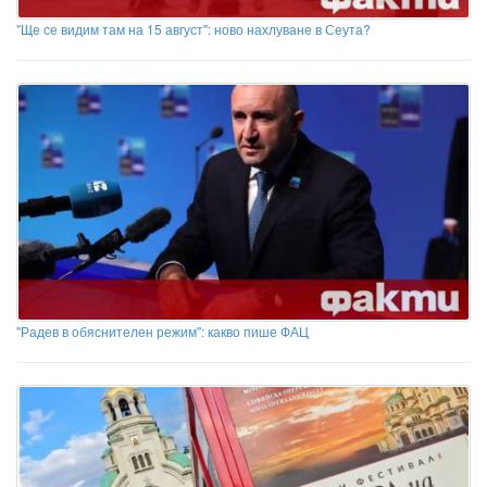
"Ще се видим там на 15 август": ново нахлуване в Сеута?
"Радев в обяснителен режим": какво пише ФАЦ