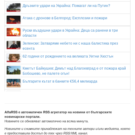
Дръзките удари на Украйна: Помагат ли на Путин?
Атака с дронове в Белгород: Експлозии и пожари
Руски въздушни удари в Украйна: Деца са ранени в три
области
Зеленски: Затваряме небето ни с наша балистика през
есента
62 години от рождението на великата Уитни Хюстън
Кметът Байкушев: Димът над Благоевград е от пожара край
Бобошево, не палете огън!
Българите кътат в банките €56,4 милиарда
Александър Тунчев: Не беше лесно срещу Дунав, постарахме
се
"Напрежение" край тъчлинията и след края на Дунав - Арда
AlfaRSS е автоматичен RSS агрегатор на новини от българските
новинарски портали.
Новините се обновяват автоматично на всяка минута.
Новините и снимките принадлежат на техните автори и/или медията, която
е предоставила достъп до тях чрез RSS/XML канал.