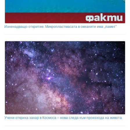
Изненадващо откритие: Микропластмасата в океаните има „памет”
Учени откриха захар в Космоса – нова следа към произхода на живота