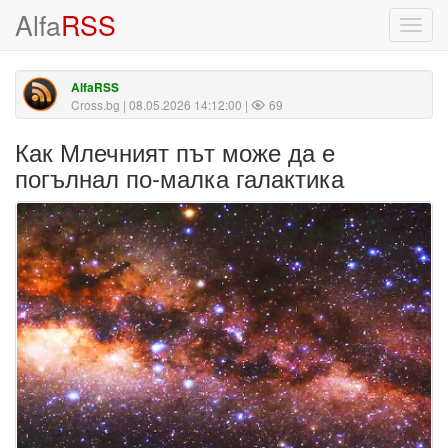
Alfa
RSS
Toggl
navig
AlfaRSS
Cross.bg
| 08.05.2026 14:12:00 |
69
Как Млечният път може да е
погълнал по-малка галактика