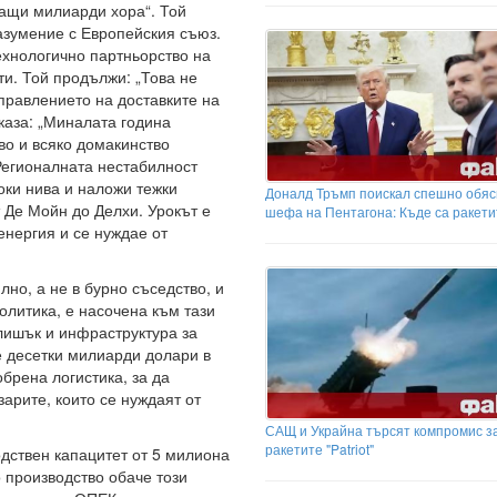
щащи милиарди хора“. Той
разумение с Европейския съюз.
ехнологично партньорство на
и. Той продължи: „Това не
управлението на доставките на
каза: „Миналата година
во и всяко домакинство
Регионалната нестабилност
оки нива и наложи тежки
Доналд Тръмп поискал спешно обяс
 Де Мойн до Делхи. Урокът е
шефа на Пентагона: Къде са ракети
енергия и се нуждае от
лно, а не в бурно съседство, и
олитика, е насочена към тази
лишък и инфраструктура за
 десетки милиарди долари в
брена логистика, за да
арите, които се нуждаят от
САЩ и Украйна търсят компромис з
ракетите "Patriot"
дствен капацитет от 5 милиона
о производство обаче този