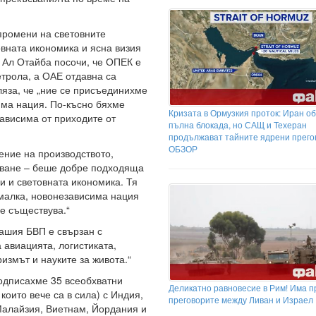
промени на световните
вната икономика и ясна визия
и Ал Отайба посочи, че ОПЕК е
етрола, а ОАЕ отдавна са
ляза, че „ние се присъединихме
има нация. По-късно бяхме
Кризата в Ормузкия проток: Иран о
ависима от приходите от
пълна блокада, но САЩ и Техеран
продължават тайните ядрени прего
ОБЗОР
ение на производството,
уване – беше добре подходяща
и и световната икономика. Тя
 малка, новонезависима нация
не съществува.“
нашия БВП е свързан с
 авиацията, логистиката,
измът и науките за живота.“
подписахме 35 всеобхватни
Деликатно равновесие в Рим! Има п
които вече са в сила) с Индия,
преговорите между Ливан и Израел
Малайзия, Виетнам, Йордания и