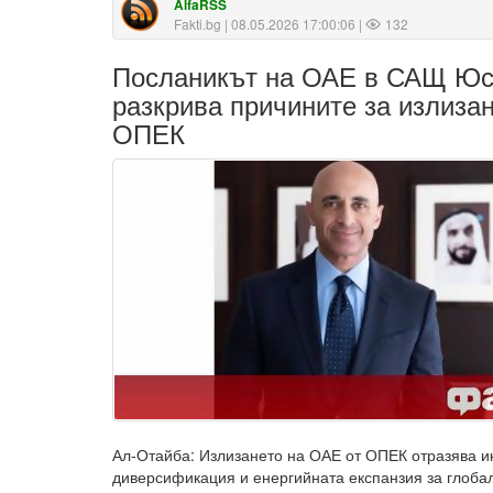
AlfaRSS
Fakti.bg
| 08.05.2026 17:00:06 |
132
Посланикът на ОАЕ в САЩ Ю
разкрива причините за излиза
ОПЕК
Ал-Отайба: Излизането на ОАЕ от ОПЕК отразява и
диверсификация и енергийната експанзия за глобал