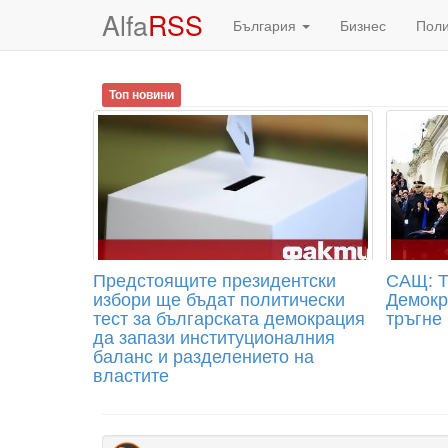
Alfa
RSS
България
Бизнес
Пол
Топ новини
Предстоящите президентски
САЩ: Т
избори ще бъдат политически
Демокр
тест за българската демокрация
тръгне
да запази институционалния
баланс и разделението на
властите