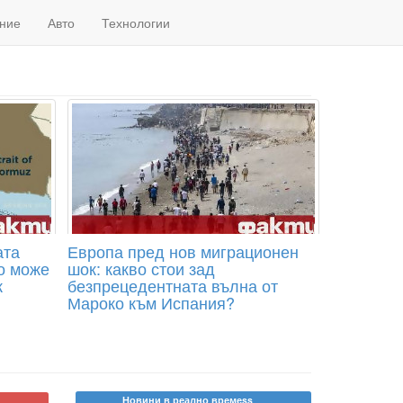
ние
Авто
Технологии
ата
Европа пред нов миграционен
о може
шок: какво стои зад
к
безпрецедентната вълна от
Мароко към Испания?
Новини в реално времеss