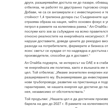
други, разширявайки достъпа ни до пазари, обхва
отбеляза, че работят по двустранно търговско спо
Добави, че са се ангажирали и с инвестиционно и т
стойност 1,4 трилиона долара със Съединените щат
отразява образа на нация, чийто основен фокус е 
петрол в рамките на колективна рамка.“ Ал-Отайба 
послужи като зов за събуждане на всяко правителст
относно реалностите на енергийната несигурност. 
наруши доставките, доведе цените до рекордно вис
разходи на потребителите, фермерите и бизнеса от
ясен: светът се нуждае от по-надеждна и достъпна 
производители, способни да я доставят.“
Ал Отайба подчерта, че интересът на ОАЕ е в стаби
че енергийната им политика, както и външната им п
цел. Той отбеляза: „Имаме значителен енергиен из
разширяването му. Възнамеряваме да инвестираме
нови тръбопроводи, развитие на пристанища и подо
гарантираме, че нашата енергия ще достигне до паз
нея, независимо от обстоятелствата.“
Той продължи: „Нашата цел е да достигнем произво
барела на ден до 2027 г. В рамките на колективнот