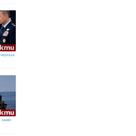
Собственици на BMW гневни, че
рекламите на „Spider-Man: Brand
New Day“ внезапно се появяват в колите
им! - видео
Чакан ден за пенсионерите
Седем души са убити, а 15
ранени при стрелба в училище в
Тайланд
зчерпаха
: какво