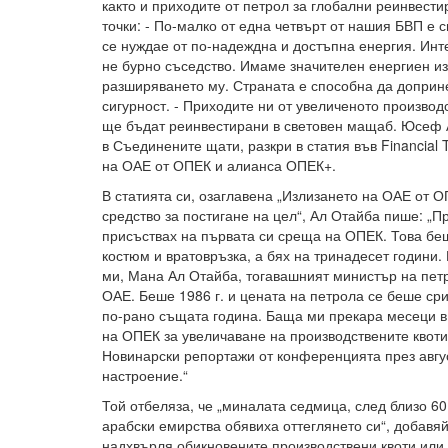
както и приходите от петрол за глобални реинвест
точки: - По-малко от една четвърт от нашия БВП е с
се нуждае от по-надеждна и достъпна енергия. Инт
не бурно съседство. Имаме значителен енергиен и
разширяването му. Страната е способна да доприн
сигурност. - Приходите ни от увеличеното производ
ще бъдат реинвестирани в световен мащаб. Юсеф 
в Съединените щати, разкри в статия във Financial 
на ОАЕ от ОПЕК и алианса ОПЕК+.
В статията си, озаглавена „Излизането на ОАЕ от О
средство за постигане на цел“, Ал Отайба пише: „П
присъствах на първата си среща на ОПЕК. Това беш
костюм и вратовръзка, а бях на тринадесет години.
ми, Мана Ал Отайба, тогавашният министър на пет
ОАЕ. Беше 1986 г. и цената на петрола се беше ср
по-рано същата година. Баща ми прекара месеци в
на ОПЕК за увеличаване на производствените квоти
Новинарски репортажи от конференцията през авгу
настроение.“
Той отбеляза, че „миналата седмица, след близо 6
арабски емирства обявиха оттеглянето си“, добавяй
надхвърля обикновените производствени квоти или