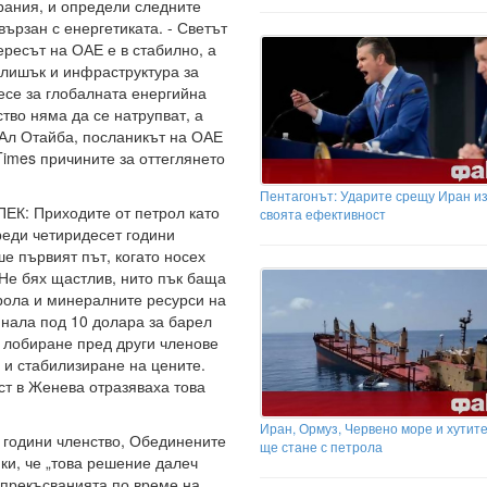
ирания, и определи следните
вързан с енергетиката. - Светът
ересът на ОАЕ е в стабилно, а
злишък и инфраструктура за
есе за глобалната енергийна
ство няма да се натрупват, а
Ал Отайба, посланикът на ОАЕ
Times причините за оттеглянето
Пентагонът: Ударите срещу Иран и
ПЕК: Приходите от петрол като
своята ефективност
реди четиридесет години
е първият път, когато носех
 Не бях щастлив, нито пък баща
рола и минералните ресурси на
инала под 10 долара за барел
 лобиране пред други членове
 и стабилизиране на цените.
ст в Женева отразяваха това
Иран, Ормуз, Червено море и хутите
0 години членство, Обединените
ще стане с петрола
ки, че „това решение далеч
 прекъсванията по време на