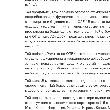
война“.
Той продължи: „Тази промяна отразява структурни 
енергийни пазари, фундаментални промени в свето
за позицията и бъдещия път на ОАЕ.“ В статията с
създадена за страни, чиито икономики зависят от п
престанали да бъдат една от тези страни. Той отбе
към ОПЕК като Абу Даби, преди да станем независ
млада нация, чиято икономика беше почти изцяло з
петрол.“
Той добави: „Рамката на ОПЕК – колективно управл
споделена дисциплина и координирано ценообраз
за нация, нова за международните енергийни пазар
ни осигури опит, стабилност и влияние, които една
не би могла да постигне сама. Но тази нация вече 
Той каза: „В момента по-малко от една четвърт от 
енергетиката. Най-бързо развиващите се сектори са
модерното производство, изкуственият интелект, тур
Той подчерта, че „през последните четири години 
споразумения за икономическо партньорство (15 от 
Южна Корея, Индонезия, Украйна, Израел, Кения, 