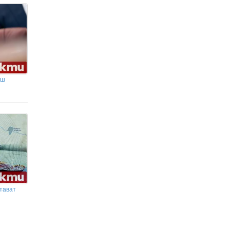
аш
тават