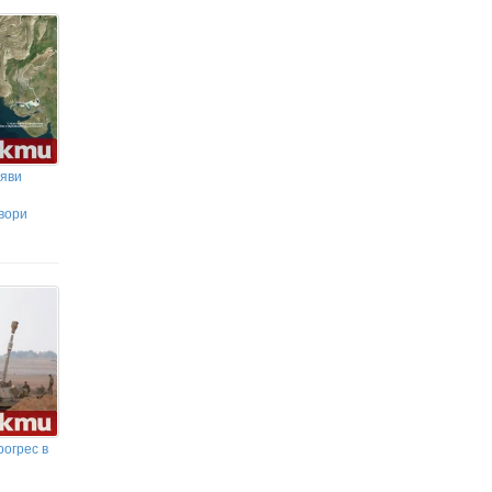
бяви
вори
рогрес в