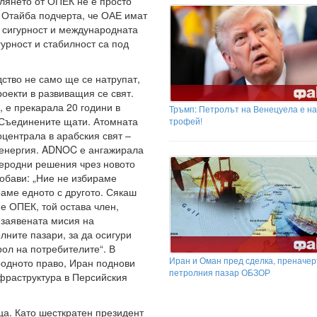
глянето от ОПЕК не е просто
л Отайба подчерта, че ОАЕ имат
а сигурност и международната
гурност и стабилност са под
дство не само ще се натрупат,
оекти в развиващия се свят.
 е прекарала 20 години в
Тръмп: Петролът на Венецуела е н
о Съединените щати. Атомната
трофей!
централа в арабския свят –
а енергия. ADNOC е ангажирала
леродни решения чрез новото
обави: „Ние не избираме
аме едното с другото. Сякаш
е ОПЕК, той остава член,
 заявената мисия на
лните пазари, за да осигури
ол на потребителите“. В
Иран и Оман пред сделка, преначер
одното право, Иран поднови
петролния пазар ОБЗОР
фраструктура в Персийския
ца. Като шесткратен президент