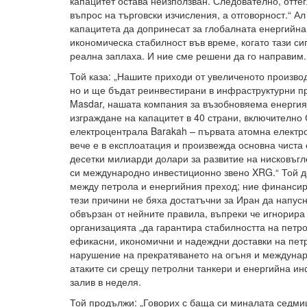
капацитет остава неизползван. Следователно, отте
въпрос на търговски изчисления, а отговорност.“ А
капацитета да допринесат за глобалната енергийн
икономическа стабилност във време, когато тази си
реална заплаха. И ние сме решени да го направим.
Той каза: „Нашите приходи от увеличеното произво
но и ще бъдат реинвестирани в инфраструктурни пр
Masdar, нашата компания за възобновяема енергия,
изграждане на капацитет в 40 страни, включителн
електроцентрала Barakah – първата атомна електро
вече е в експлоатация и произвежда основна чист
десетки милиарди долари за развитие на нисковъг
си международно инвестиционно звено XRG.“ Той д
между петрола и енергийния преход; ние финансир
тези причини не бяха достатъчни за Иран да напусн
обвързан от нейните правила, въпреки че игнорира
организацията „да гарантира стабилността на петро
ефикасни, икономични и надеждни доставки на петр
нарушение на прекратяването на огъня и междунар
атаките си срещу петролни танкери и енергийна ин
залив в неделя.
Той продължи: „Говорих с баща си миналата седми