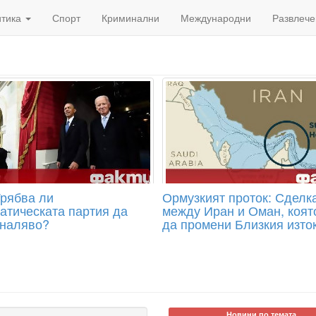
итика
Спорт
Криминални
Международни
Развлече
рябва ли
Ормузкият проток: Сделк
атическата партия да
между Иран и Оман, коят
 наляво?
да промени Близкия изто
Новини по темата