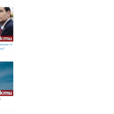
нение от
те?
а