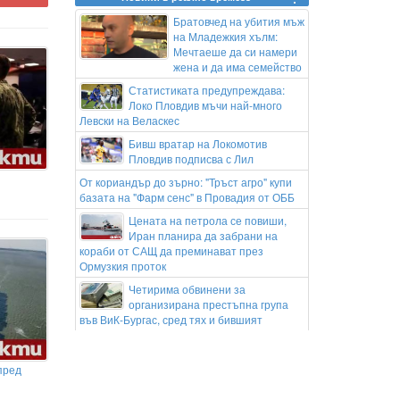
Братовчед на убития мъж
на Младежкия хълм:
Мечтаеше да си намери
жена и да има семейство
Статистиката предупреждава:
Локо Пловдив мъчи най-много
Левски на Веласкес
Бивш вратар на Локомотив
Пловдив подписва с Лил
От кориандър до зърно: "Тръст агро" купи
базата на "Фарм сенс" в Провадия от ОББ
Цената на петрола се повиши,
Иран планира да забрани на
кораби от САЩ да преминават през
Ормузкия проток
Четирима обвинени за
организирана престъпна група
във ВиК-Бургас, сред тях и бившият
директор
Отмениха полет заради птица в
пред
двигателя на самолет на
летището в Солун