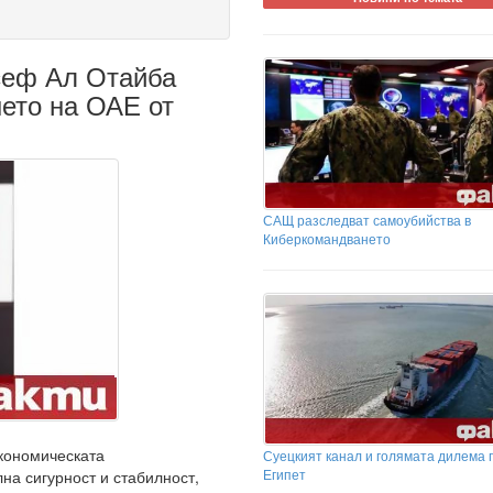
сеф Ал Отайба
нето на ОАЕ от
САЩ разследват самоубийства в
Киберкомандването
кономическата
Суецкият канал и голямата дилема 
Египет
на сигурност и стабилност,