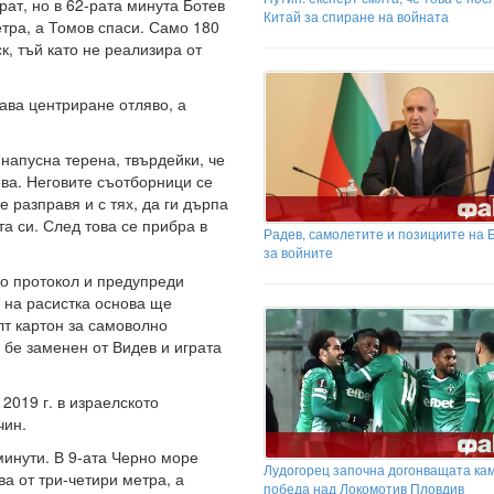
ат, но в 62-рата минута Ботев
Китай за спиране на войната
етра, а Томов спаси. Само 180
, тъй като не реализира от
лава центриране отляво, а
напусна терена, твърдейки, че
ва. Неговите съотборници се
е разправя и с тях, да ги дърпа
та си. След това се прибра в
Радев, самолетите и позициите на 
за войните
по протокол и предупреди
и на расистка основа ще
лт картон за самоволно
, бе заменен от Видев и играта
2019 г. в израелското
чин.
инути. В 9-ата Черно море
Лудогорец започна догонващата ка
ва от три-четири метра, а
победа над Локомотив Пловдив