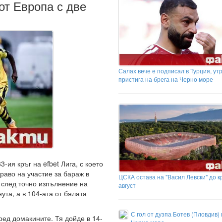
от Европа с две
Салах вече е подписал в Турция, ут
пристига на брега на Черно море
-ия кръг на efbet Лига, с което
право на участие за бараж в
ЦСКА остава на "Васил Левски" до к
 след точно изпълнение на
август
ута, а в 104-ата от бялата
С гол от дузпа Ботев (Пловдив)
ред домакините. Тя дойде в 14-