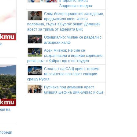
в Торонто, Мира
Андреева отпадна
След безпрецедентно заседание,
продължило шест часа и
половина, съдът в Бургас реши: Домашен
арест за трима от аферата ВиК
Официално: Милан се раздели с
алжирски халф
ре
Асен Митков: Не сме се
съхранявали и играхме сериозно,
реваншът с Кайрат ще е по-труден
Сенатът на САЩ прие с голямо
мнозинство нов пакет санкции
срещу Русия
Пуснаха под домашен арест
бившия шеф на ВиК-Бургас и още
двама служители на дружеството
Подготвя ли Риана нов албум
рая на
Гонка с полицията в София:
Заловиха Венци „Белия Негър“ с
460 000 евро
 победи
Апелативен съд в САЩ спря