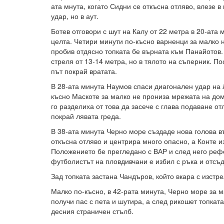
ата мнута, когато Сидни се откъсна отляво, влезе в
удар, но в аут.
Ботев отговори с шут на Калу от 22 метра в 20-ата 
целта. Четири минути по-късно варненци за малко н
пробив отдясно топката бе върната към Панайотов.
стреля от 13-14 метра, но в тялото на съперник. По
път покрай вратата.
В 28-ата минута Наумов спаси диагонален удар на 
късно Маскоте за малко не прониза мрежата на дом
го разделиха от това да засече с глава подаване отл
покрай лявата греда.
В 38-ата минута Черно море създаде нова голова 
откъсна отляво и центрира много опасно, а Конте из
Положението бе прегледано с ВАР и след него реф
футболистът на пловдивчани е избил с ръка и отсъд
Зад топката застана Чандъров, който вкара с изстре
Малко по-късно, в 42-рата минута, Черно море за 
получи пас с пета и шутира, а след рикошет топката
десния страничен стълб.