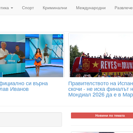
итика
Спорт
Криминални
Международни
Развлече
фициално си върна
Правителството на Испа
лав Иванов
скочи - не иска финалът 
Мондиал 2026 да е в Мар
Новини по темата