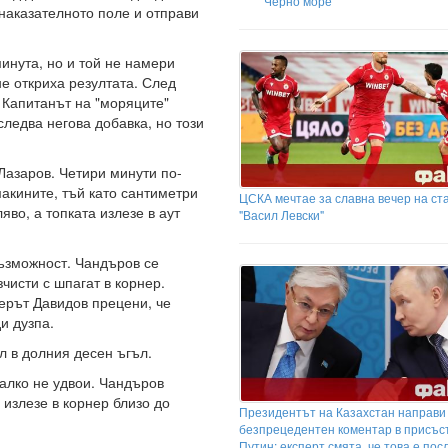
Черно море
 наказателното поле и отправи
минута, но и той не намери
е откриха резултата. След
 Капитанът на "моряците"
следва негова добавка, но този
Лазаров. Четири минути по-
акините, тъй като сантиметри
ЦСКА мечтае за славна вечер на ст
яво, а топката излезе в аут
"Васил Левски"
възможност. Чандъров се
чисти с шпагат в корнер.
ерът Давидов прецени, че
и дузпа.
л в долния десен ъгъл.
малко не удвои. Чандъров
 излезе в корнер близо до
Президентът на Казахстан направи
безпрецедентен коментар в присъс
Путин: експерт смята, че това е пос