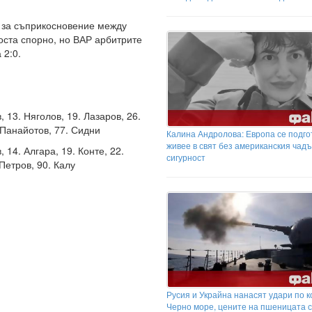
а за съприкосновение между
оста спорно, но ВАР арбитрите
 2:0.
 13. Няголов, 19. Лазаров, 26.
 Панайотов, 77. Сидни
Калина Андролова: Европа се подго
живее в свят без американския чадъ
14. Алгара, 19. Конте, 22.
сигурност
 Петров, 90. Калу
Русия и Украйна нанасят удари по к
Черно море, цените на пшеницата с