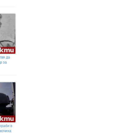
твя да
р за
ораби в
кочиха