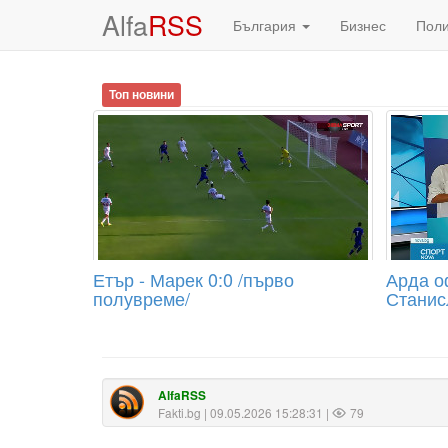
Alfa
RSS
България
Бизнес
Пол
Топ новини
Етър - Марек 0:0 /първо
Арда о
полувреме/
Станис
AlfaRSS
Fakti.bg
| 09.05.2026 15:28:31 |
79