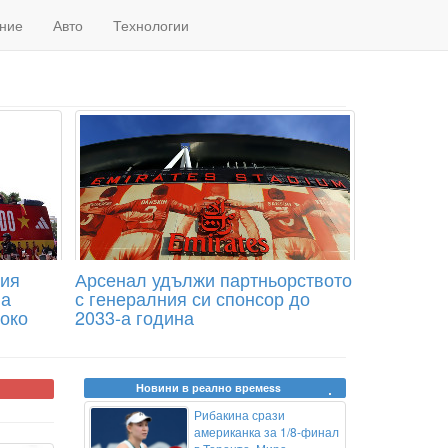
ние
Авто
Технологии
ния
Арсенал удължи партньорството
на
с генералния си спонсор до
око
2033-а година
Новини в реално времеss
Рибакина срази
американка за 1/8-финал