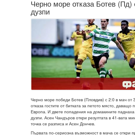
Черно море отказа Ботев (Пд) 
дузпи
Черно море победи Ботев (Пловдив) с 2:0 в мач от 33
отказа гостите от битката за петото място, даващо 
Европа. И двете попадения на домакините паднаха
дузпи. Асен Чандъров откри резултата в 41-вата мин
точка се разписа и Асен Дончев.
Първата по-сериозна възможност в мача се откри п