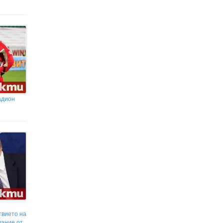
строителството на балната зала
на Тръмп
Сенатът на САЩ прие нови санкции срещу
Путин, руския петрол и газ
адион
твието на
лание от