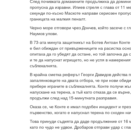
След почивката домакините продължиха да доминир
пропусна да изравни. Илиев стреля с глава от 11 м
секунди по-късно Маскоте направи сериозен пропуск
границата на малкия пеналт.
Черно море отговори чрез Дончев, който засече с г
Наумов улови.
В 73-ата минута защитникът на Ботев Антоан Конте 
е бил обиждан от привържениците на расистка осно
опитаха да го убедят да остане, но той започна да с
и те да напуснат игрището, но не успя в намерения
съблекалнята.
В крайна сметка реферът Георги Давидов действа 
запалянковците на двата отбора, че при нови обид
прибере играчите в съблекалнята. Конте получи жъ
напускане на терена, а тъй като отказа да се върне
продължи след над 15-минутната разправия.
Оказа се, че Конте е имал подобен инцидент и през 
първенство, когато е напуснал терена по сходен на
Това принуди съдията да даде продължение от 16 м
като по чудо не удвои. Дробаров отправи удар с гла