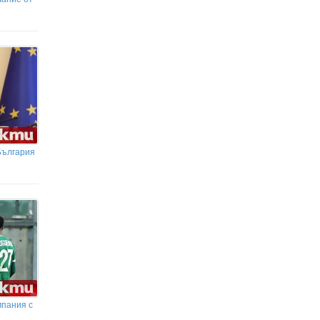
България
мпания с