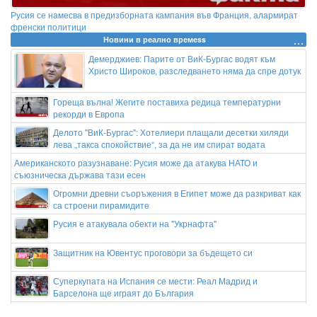
Русия се намесва в предизборната кампания във Франция, алармират
френски политици
Новини в реално времеss
Демерджиев: Парите от ВиК-Бургас водят към
Христо Широков, разследването няма да спре дотук
Гореща вълна! Жегите поставиха редица температурни
рекорди в Европа
Делото "ВиК-Бургас": Хотелиери плащали десетки хиляди
лева „такса спокойствие“, за да не им спират водата
Американското разузнаване: Русия може да атакува НАТО и
съюзническа държава тази есен
Огромни древни съоръжения в Египет може да разкриват как
са строени пирамидите
Русия е атакувала обекти на "Укрнафта"
Защитник на Ювентус проговори за бъдещето си
Суперкупата на Испания се мести: Реал Мадрид и
Барселона ще играят до България
Звездата на белгийски гранд няма намерение да си тръгва