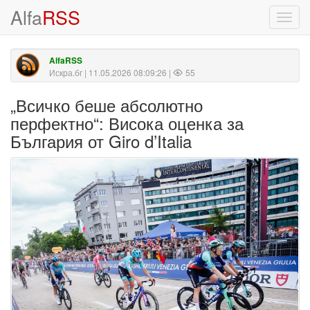
Alfa
RSS
Toggl
navig
AlfaRSS
Искра.бг
| 11.05.2026 08:09:26 |
55
„Всичко беше абсолютно
перфектно“: Висока оценка за
България от Giro d’Italia