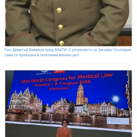
Ген. Димитър Шивиков пред ФАКТИ: С решението за „Безмер“ България
сама се превърна в легитимна военна цел