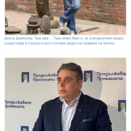
Диана Дамянова: Тука има … Тука нема! Факт е, че олигархичния модел
съществува в страната като основен модел на правене на бизнес