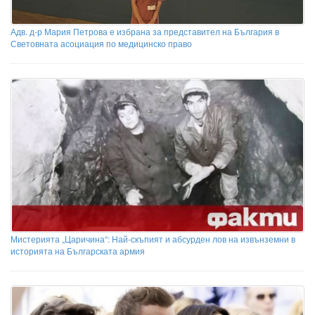
Адв. д-р Мария Петрова е избрана за представител на България в
Световната асоциация по медицинско право
Мистерията „Царичина“: Най-скъпият и абсурден лов на извънземни в
историята на Българската армия