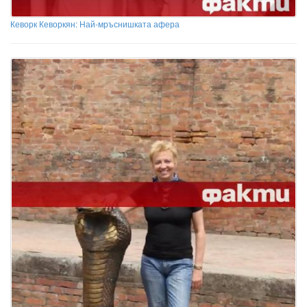
Кеворк Кеворкян: Най-мръснишката афера