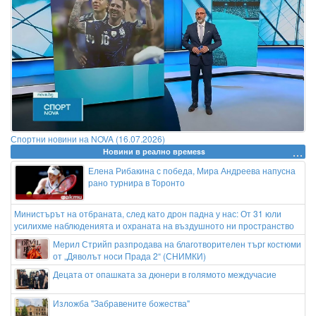
Спортни новини на NOVA (16.07.2026)
Новини в реално времеss
Елена Рибакина с победа, Мира Андреева напусна
рано турнира в Торонто
Министърът на отбраната, след като дрон падна у нас: От 31 юли
усилихме наблюденията и охраната на въздушното ни пространство
Мерил Стрийп разпродава на благотворителен търг костюми
от „Дяволът носи Прада 2“ (СНИМКИ)
Децата от опашката за дюнери в голямото междучасие
Изложба "Забравените божества"