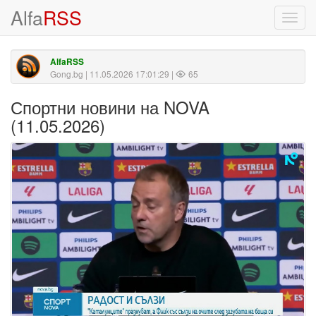
Alfa
RSS
Toggl
navig
AlfaRSS
Gong.bg
| 11.05.2026 17:01:29 |
65
Спортни новини на NOVA
(11.05.2026)