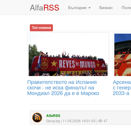
Alfa
RSS
България
Бизнес
Пол
Топ новини
Правителството на Испания
Арсена
скочи - не иска финалът на
с гене
Мондиал 2026 да е в Мароко
2033-а
AlfaRSS
Gong.bg
| 11.05.2026 19:01:03 |
47