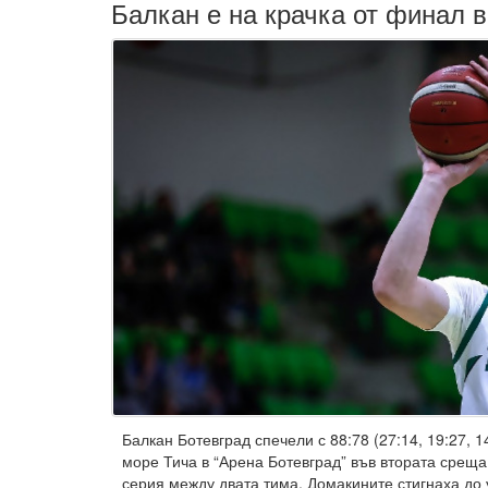
Балкан е на крачка от финал 
Балкан Ботевград спечели с 88:78 (27:14, 19:27, 1
море Тича в “Арена Ботевград” във втората сре
серия между двата тима. Домакините стигнаха до 