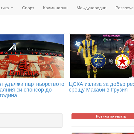
итика
Спорт
Криминални
Международни
Развлече
л удължи партньорството
ЦСКА излиза за добър ре
ралния си спонсор до
срещу Макаби в Грузия
 година
Новини по темата