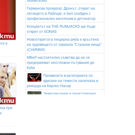
значително
Германски прокурор: Дронът, открит на
летището в Лайпциг, е бил снабден с
професионален експлозив и детонатор
Концертът на THE RUMJACKS ще бъде
открит от SONAS
Новооткритата пещерна риба е кръстена
ите е
на чудовището от сериала "Странни неща"
(СНИМКИ)
МВнР настоятелно съветва да не се
предприемат неотложни пътувания до
Куба
Промените в категориите по
вдигане на тежести засегнаха и
рекорда на Карлос Насар
Земетресение е регистрирано
близо до България
Градушка помете Старозагорско,
иха при
има сериозни щети
а
Еврото падна до историческо дъно спрямо
албанския лек
Българските ученици с медали от