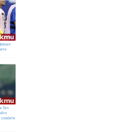
-финал:
ието
и Тел
ойто
е слабите