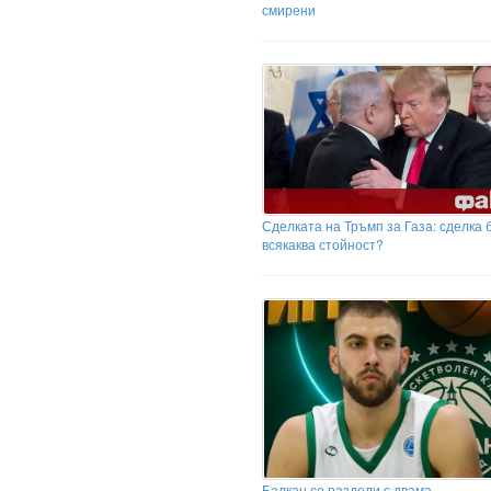
смирени
Сделката на Тръмп за Газа: сделка 
всякаква стойност?
Балкан се раздели с двама