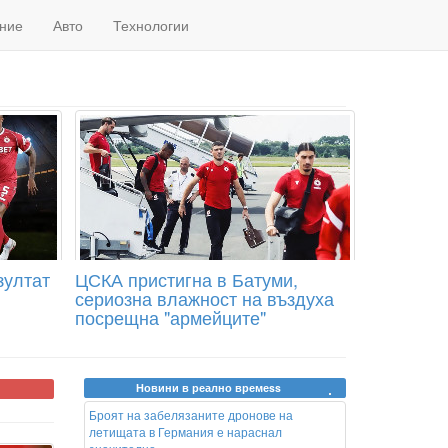
ние
Авто
Технологии
зултат
ЦСКА пристигна в Батуми,
сериозна влажност на въздуха
посрещна "армейците"
Новини в реално времеss
Броят на забелязаните дронове на
летищата в Германия е нараснал