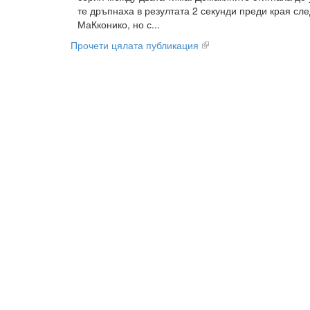
те дръпнаха в резултата 2 секунди преди края сле
МаКконико, но с...
Прочети цялата публикация