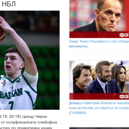
в НБЛ
Томас Тухел: Разликата с топ отбор
минимална
Дейвид и Виктория Бекъм се награб
гола на Англия, но обратът ги съсип
(СНИМКИ)
4:19, 20:18) срещу Черно
ща от полуфиналната плейофна
успех по драматичен начин,