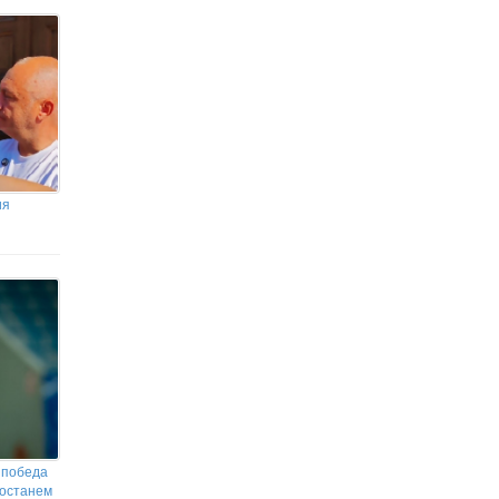
ия
 победа
 останем