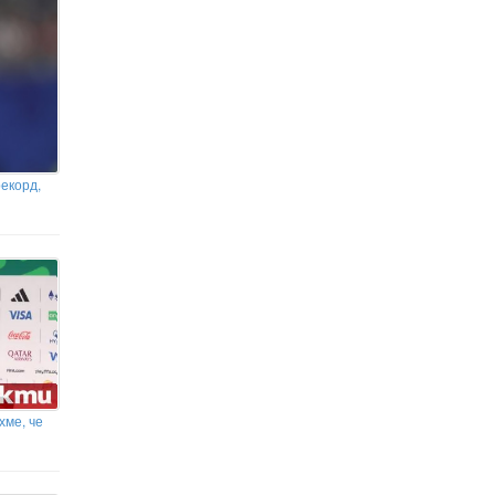
всяко престижно състезание до
момента
рекорд,
хме, че