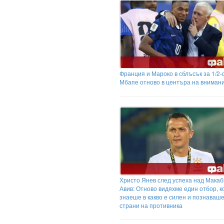
Франция и Мароко в сблъсък за 1/2
Мбапе отново в центъра на вниман
Христо Янев след успеха над Макаб
Авив: Отново видяхме един отбор, к
знаеше в какво е силен и познаваш
страни на противника