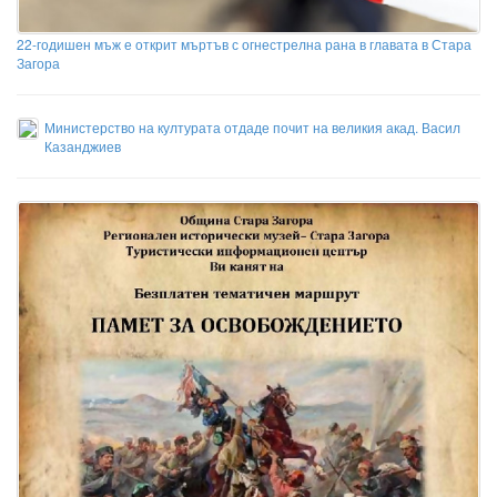
22-годишен мъж е открит мъртъв с огнестрелна рана в главата в Стара
Загора
Министерство на културата отдаде почит на великия акад. Васил
Казанджиев