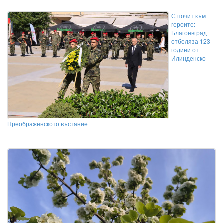
С почит към
героите:
Благоевград
отбеляза 123
години от
Илинденско-
Преображенското въстание