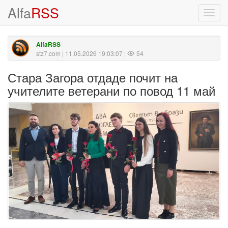
Alfa
RSS
Toggl
navig
AlfaRSS
stz7.com
| 11.05.2026 19:03:07 |
54
Стара Загора отдаде почит на
учителите ветерани по повод 11 май