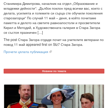
Станимира Димитрова, началник на отдел „Образование и
младежки дейности“: „Дълбок поклон пред всички вас, които с
делата, усилията и големите си сърца сте обучили поколения
старозагорци“ По случай 11 май – деня, в който почитаме
паметта и делото на светите равноапостоли и просветители
Кирил и Методий, в Художествената галерия в Стара Загора
се състоя празничен […]
The post Стара Загора отдаде почит на учителите ветерани по
повод 11 май appeared first on Stz7 Стара Загора.
Прочети цялата публикация
Новини по темата