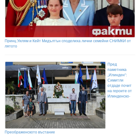
Принц Уилям и Кейт Мидълтън споделиха лични семейни СНИМКИ от
лятото
Пред
паметника
„Илинден“:
Симитли
отдаде почит
на героите от
Илинденско-
Преображенското въстание