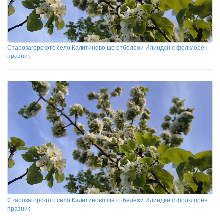
Старозагорското село Калитиново ще отбележи Илинден с фолклорен
празник
Старозагорското село Калитиново ще отбележи Илинден с фолклорен
празник