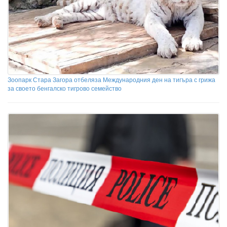
Зоопарк Стара Загора отбеляза Международния ден на тигъра с грижа
за своето бенгалско тигрово семейство