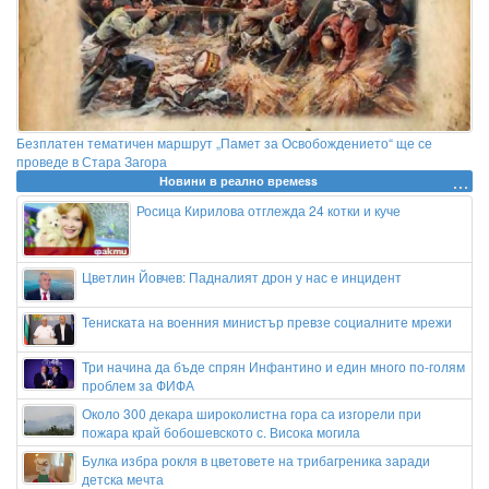
Безплатен тематичен маршрут „Памет за Освобождението“ ще се
проведе в Стара Загора
Новини в реално времеss
Росица Кирилова отглежда 24 котки и куче
Цветлин Йовчев: Падналият дрон у нас е инцидент
Тениската на военния министър превзе социалните мрежи
Три начина да бъде спрян Инфантино и един много по-голям
проблем за ФИФА
Около 300 декара широколистна гора са изгорели при
пожара край бобошевското с. Висока могила
Булка избра рокля в цветовете на трибагреника заради
детска мечта