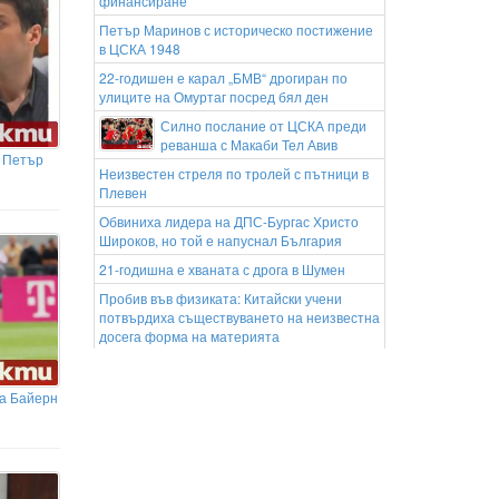
финансиране
Петър Маринов с историческо постижение
в ЦСКА 1948
22-годишен е карал „БМВ“ дрогиран по
улиците на Омуртаг посред бял ден
Силно послание от ЦСКА преди
реванша с Макаби Тел Авив
с Петър
Неизвестен стреля по тролей с пътници в
Плевен
Обвиниха лидера на ДПС-Бургас Христо
Широков, но той е напуснал България
21-годишна е хваната с дрога в Шумен
Пробив във физиката: Китайски учени
потвърдиха съществуването на неизвестна
досега форма на материята
Стрелба по тролейбус с пътници в Плевен
Обезщетения от НОИ вече ще
за Байерн
могат да се получават и по
Revolut