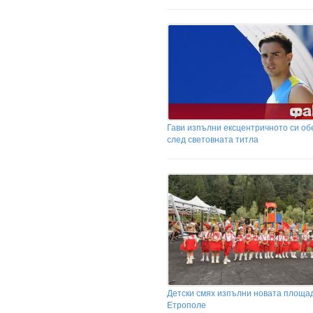
Гави изпълни ексцентричното си о
след световната титла
Детски смях изпълни новата площад
Етрополе