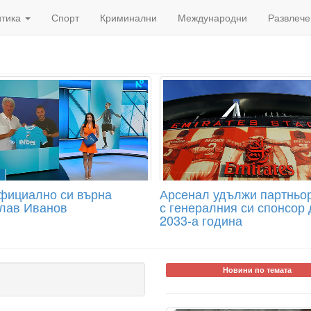
итика
Спорт
Криминални
Международни
Развлече
фициално си върна
Арсенал удължи партньо
лав Иванов
с генералния си спонсор 
2033-а година
Новини по темата