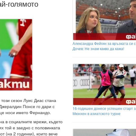
ай-голямото
Александра Фейгин за връзката си 
Дочев: Не знам какво да кажа!
този сезон Луис Диас стана
 Джералдин Понсе го дари с
16-годишен донесе успешен старт 
 ще носи името Фернандо.
Мюнхен в азиатското турне
а в социалните мрежи, където
ях той е заедно с половинката
т (на 2 годинки), които вече