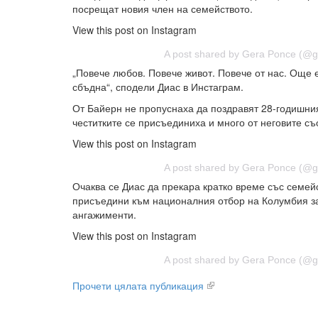
посрещат новия член на семейството.
View this post on Instagram
A post shared by Gera Ponce (@
„Повече любов. Повече живот. Повече от нас. Още 
сбъдна“, сподели Диас в Инстаграм.
От Байерн не пропуснаха да поздравят 28-годишния
честитките се присъединиха и много от неговите с
View this post on Instagram
A post shared by Gera Ponce (@
Очаква се Диас да прекара кратко време със семейс
присъедини към националния отбор на Колумбия 
ангажименти.
View this post on Instagram
A post shared by Gera Ponce (@
Прочети цялата публикация