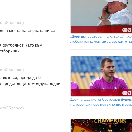
gera25ponce)
една мечта на сърцата ни се
„Дори императорът на Китай…“ - Хь
любопитен коментар за звездите н
 футболист, като към
ъотборници.
gera25ponce)
твото си, преди да се
за предстоящите международни
Двойно щастие за Светослав Вуцов
на терена и ново попълнение в сем
gera25ponce)