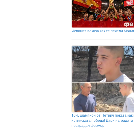
Испания показа как се печели Монд
16-г. шампион от Петрич показа как
истинската победа! Дари наградата 
пострадал фермер