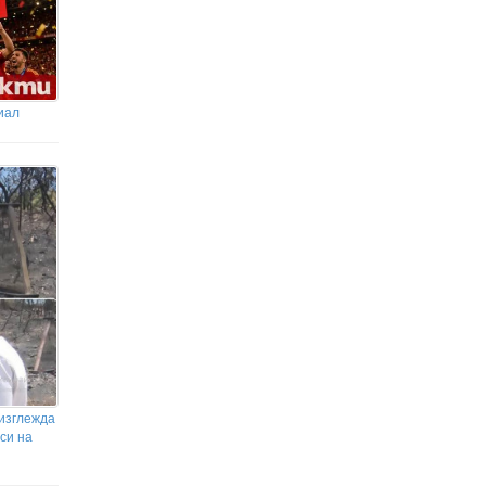
иал
 изглежда
си на