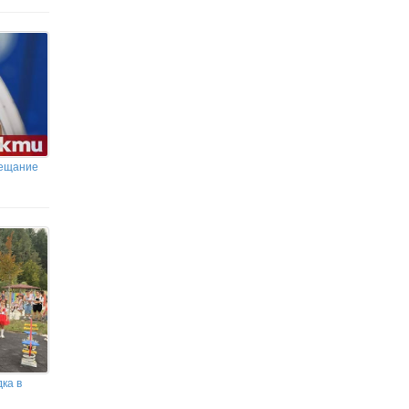
бещание
ка в