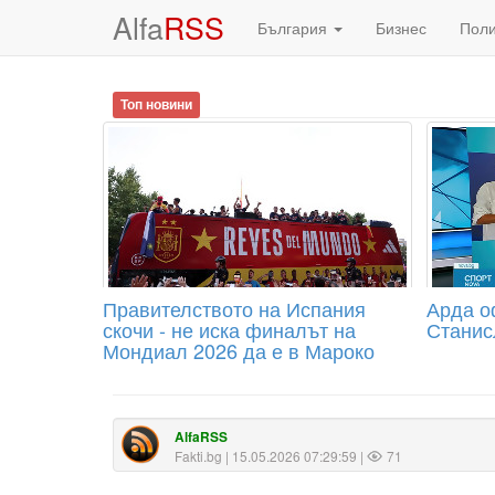
Alfa
RSS
България
Бизнес
Пол
Топ новини
Правителството на Испания
Арда о
скочи - не иска финалът на
Станис
Мондиал 2026 да е в Мароко
AlfaRSS
Fakti.bg
| 15.05.2026 07:29:59 |
71