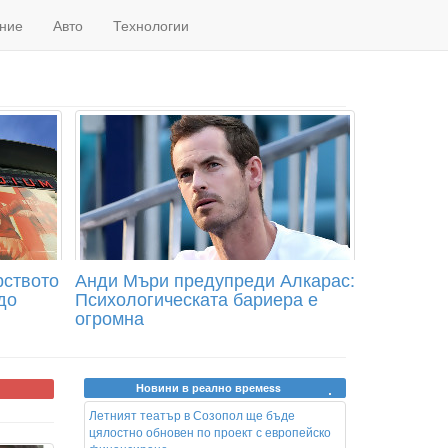
ние
Авто
Технологии
рството
Анди Мъри предупреди Алкарас:
до
Психологическата бариера е
огромна
Новини в реално времеss
Летният театър в Созопол ще бъде
цялостно обновен по проект с европейско