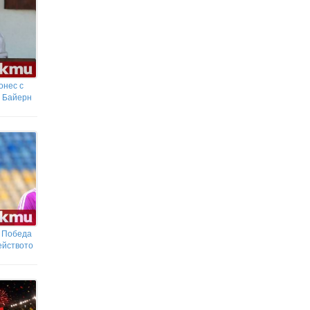
онес с
а Байерн
: Победа
ейството