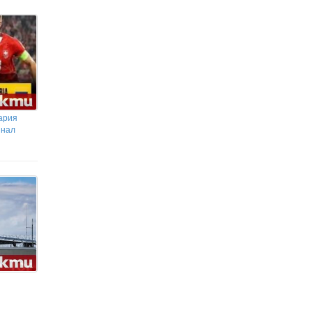
ария
инал