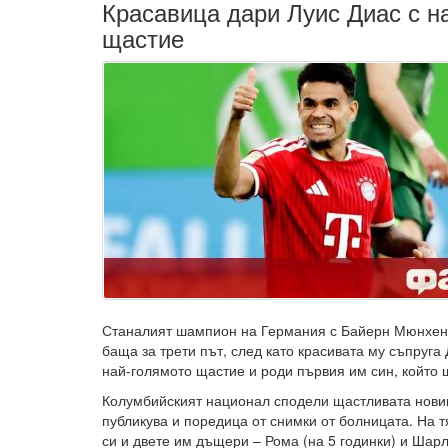
Красавица дари Луис Диас с н
щастие
Станалият шампион на Германия с Байерн Мюнхен 
баща за трети път, след като красивата му съпруга
най-голямото щастие и роди първия им син, който
Колумбийският национал сподели щастливата новин
публикува и поредица от снимки от болницата. На т
си и двете им дъщери – Рома (на 5 годинки) и Шарло