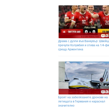
Драма с дузпи във Ванкувър: Швейц
пречупи Колумбия и отива на 1/4-ф
срещу Аржентина
Броят на забелязаните дронове на
летищата в Германия е нараснал
значително