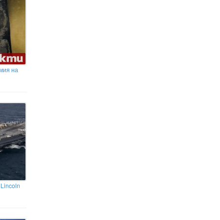
се женят на Мадейра следващата
събота
Зендая и Том Холанд
организираха втора сватбена
церемония в Англия
мия на
Lincoln