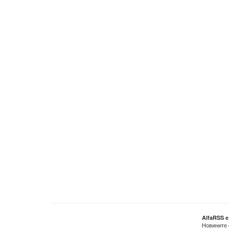
AlfaRSS 
Новините 