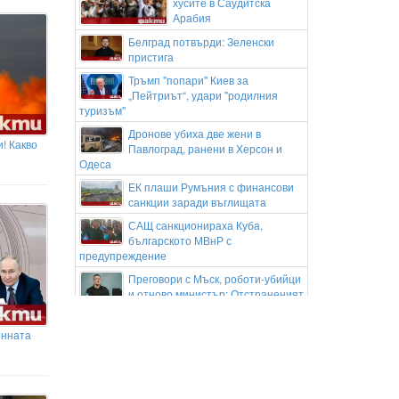
хусите в Саудитска
Арабия
Белград потвърди: Зеленски
пристига
Тръмп "попари" Киев за
„Пейтриът“, удари "родилния
туризъм"
Дронове убиха две жени в
! Какво
Павлоград, ранени в Херсон и
Одеса
ЕК плаши Румъния с финансови
санкции заради въглищата
САЩ санкционираха Куба,
българското МВнР с
предупреждение
Преговори с Мъск, роботи-убийци
и отново министър: Отстраненият
Федоров разкри стратегията си за водене
на войната
енната
Кейти Пери и Трюдо на почивка в
Гърция
Кристиано Роналдо и Джорджина