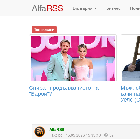
Alfa
RSS
България
Бизнес
Пол
Топ новини
Спират продължанието на
Мъж, о
"Барби"?
качи н
Уелс (
AlfaRSS
Fakti.bg
| 15.05.2026 15:33:40 |
59