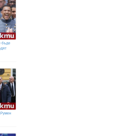
е бъде
одят
 Румен