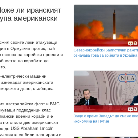
Може ли иранският
рупа американски
ожил своите леки атакуващи
ии в Ормузкия проток, най-
Севернокорейски балистични ракети
з основа на корейски проекти и
означава това за войната в Украйна
обността на корабите да
то.
о-електрически машини
а изненадат американската
о морското дъно, съобщава
кия австралийски флот и ВМС
акуващи подводници клас
икански военни кораби и е
Защо е време Западът да смаже во
икономика на Путин
а потопили две американски
зо до USS Abraham Lincoln
 ученията са били планирани и