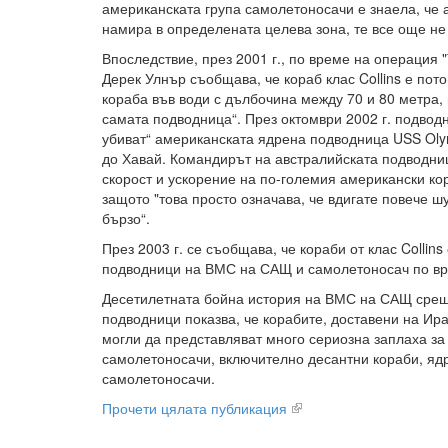
американската група самолетоносачи е знаела, че 
намира в определената целева зона, те все още не 
Впоследствие, през 2001 г., по време на операция 
Дерек Улнър съобщава, че кораб клас Collins е пот
кораба във води с дълбочина между 70 и 80 метра,
самата подводница“. През октомври 2002 г. подводн
убиват“ американската ядрена подводница USS Oly
до Хавай. Командирът на австралийската подводниц
скорост и ускорение на по-големия американски ко
защото "това просто означава, че вдигате повече шу
бързо“.
През 2003 г. се съобщава, че кораби от клас Collin
подводници на ВМС на САЩ и самолетоносач по вр
Десетилетната бойна история на ВМС на САЩ срещ
подводници показва, че корабите, доставени на Ир
могли да представляват много сериозна заплаха за
самолетоносачи, включително десантни кораби, яд
самолетоносачи.
Прочети цялата публикация