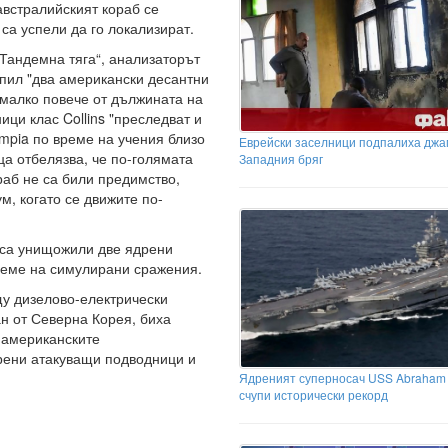
австралийският кораб се
са успели да го локализират.
"Тандемна тяга“, анализаторът
опил "два американски десантни
 малко повече от дължината на
ици клас Collins "преследват и
mpia по време на учения близо
Еврейски заселници подпалиха джа
а отбелязва, че по-голямата
Западния бряг
раб не са били предимство,
м, когато се движите по-
s са унищожили две ядрени
еме на симулирани сражения.
у дизелово-електрически
ан от Северна Корея, биха
 американските
рени атакуващи подводници и
Ядреният суперносач USS Abraham 
счупи исторически рекорд