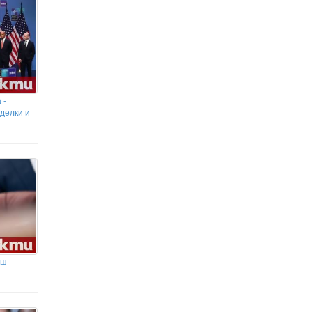
 -
делки и
аш