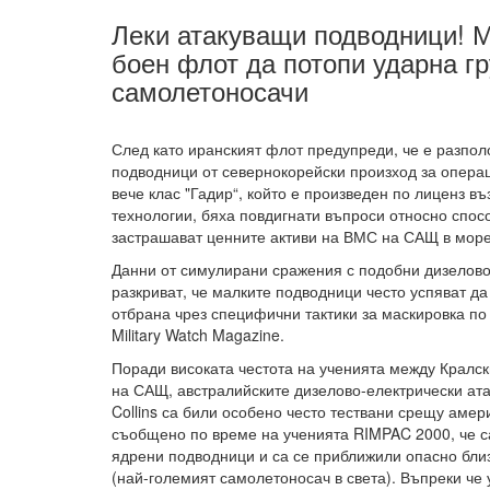
Леки атакуващи подводници! 
боен флот да потопи ударна г
самолетоносачи
След като иранският флот предупреди, че е разпол
подводници от севернокорейски произход за операц
вече клас "Гадир“, който е произведен по лиценз въ
технологии, бяха повдигнати въпроси относно спос
застрашават ценните активи на ВМС на САЩ в море
Данни от симулирани сражения с подобни дизелов
разкриват, че малките подводници често успяват д
отбрана чрез специфични тактики за маскировка п
Military Watch Magazine.
Поради високата честота на ученията между Кралс
на САЩ, австралийските дизелово-електрически ат
Collins са били особено често тествани срещу амер
съобщено по време на ученията RIMPAC 2000, че с
ядрени подводници и са се приближили опасно бли
(най-големият самолетоносач в света). Въпреки че