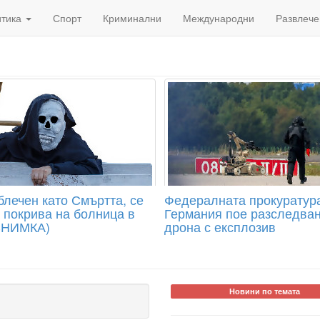
итика
Спорт
Криминални
Международни
Развлече
блечен като Смъртта, се
Федералната прокуратур
а покрива на болница в
Германия пое разследван
СНИМКА)
дрона с експлозив
Новини по темата