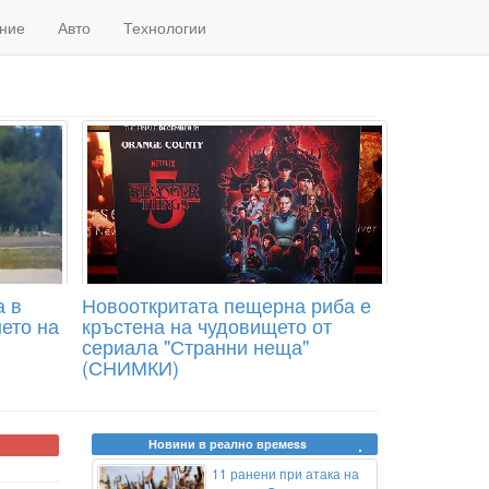
ние
Авто
Технологии
а в
Новооткритата пещерна риба е
ето на
кръстена на чудовището от
сериала "Странни неща"
(СНИМКИ)
Новини в реално времеss
11 ранени при атака на