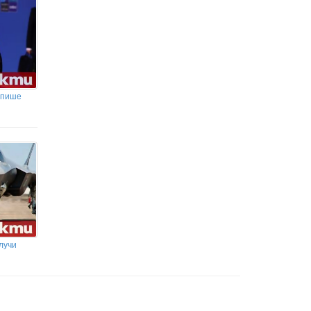
о пише
лучи