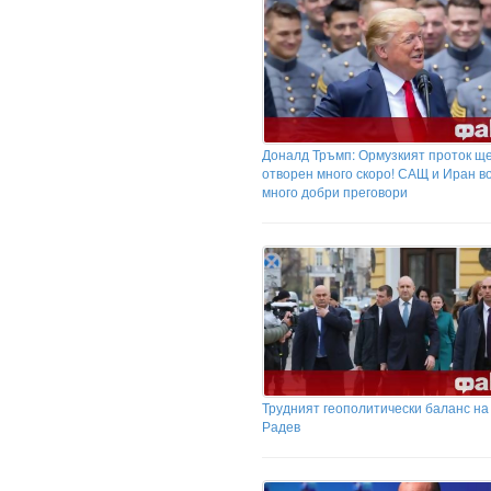
Доналд Тръмп: Ормузкият проток щ
отворен много скоро! САЩ и Иран в
много добри преговори
Трудният геополитически баланс на
Радев