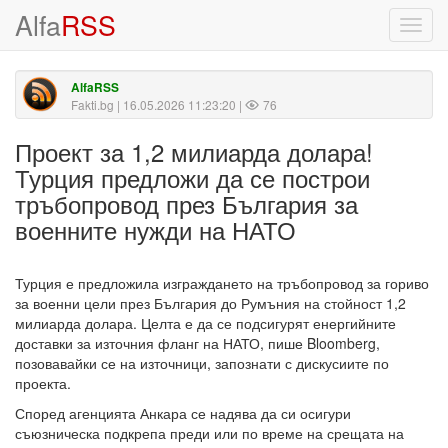
Alfa
RSS
Toggl
navig
AlfaRSS
Fakti.bg
| 16.05.2026 11:23:20 |
76
Проект за 1,2 милиарда долара!
Турция предложи да се построи
тръбопровод през България за
военните нужди на НАТО
Турция е предложила изграждането на тръбопровод за гориво
за военни цели през България до Румъния на стойност 1,2
милиарда долара. Целта е да се подсигурят енергийните
доставки за източния фланг на НАТО, пише Bloomberg,
позовавайки се на източници, запознати с дискусиите по
проекта.
Според агенцията Анкара се надява да си осигури
съюзническа подкрепа преди или по време на срещата на