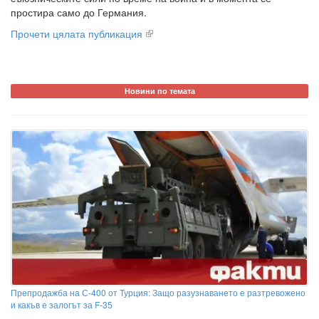
простира само до Германия.
Прочети цялата публикация
Новини по темата
Препродажба на С-400 от Турция: Защо разузнаването е разтревожено
и какъв е залогът за F-35