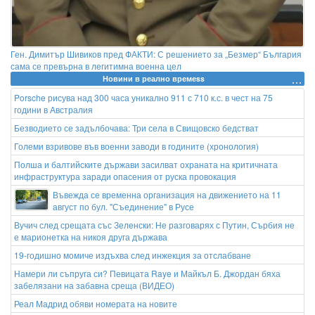
Ген. Димитър Шивиков пред ФАКТИ: С решението за „Безмер“ България
сама се превърна в легитимна военна цел
Новини в реално времеss
Porsche рисува над 300 часа уникално 911 с 710 к.с. в чест на 75
години в Австралия
Безводието се задълбочава: Три села в Свищовско бедстват
Големи взривове във военни заводи в годините (хронология)
Полша и балтийските държави засилват охраната на критичната
инфраструктура заради опасения от руска провокация
Въвежда се временна организация на движението на 11
август по бул. "Съединение" в Русе
Вучич след срещата със Зеленски: Не разговарях с Путин, Сърбия не
е марионетка на никоя друга държава
19-годишно момиче издъхва след инжекция за отслабване
Намери ли съпруга си? Певицата Raye и Майкъл Б. Джордан бяха
забелязани на забавна среща (ВИДЕО)
Реал Мадрид обяви номерата на новите