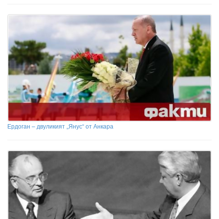
Ердоган – двуликият „Янус“ от Анкара