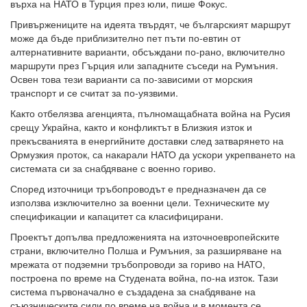
върха на НАТО в Турция през юли, пише Фокус.
Привържениците на идеята твърдят, че българският маршрут
може да бъде приблизително пет пъти по-евтин от
алтернативните варианти, обсъждани по-рано, включително
маршрути през Гърция или западните съседи на Румъния.
Освен това тези варианти са по-зависими от морския
транспорт и се считат за по-уязвими.
Както отбелязва агенцията, пълномащабната война на Русия
срещу Украйна, както и конфликтът в Близкия изток и
прекъсванията в енергийните доставки след затварянето на
Ормузкия проток, са накарали НАТО да ускори укрепването на
системата си за снабдяване с военно гориво.
Според източници тръбопроводът е предназначен да се
използва изключително за военни цели. Техническите му
спецификации и капацитет са класифицирани.
Проектът допълва предложенията на източноевропейските
страни, включително Полша и Румъния, за разширяване на
мрежата от подземни тръбопроводи за гориво на НАТО,
построена по време на Студената война, по-на изток. Тази
система първоначално е създадена за снабдяване на
съюзническите сили по време на война и в момента се