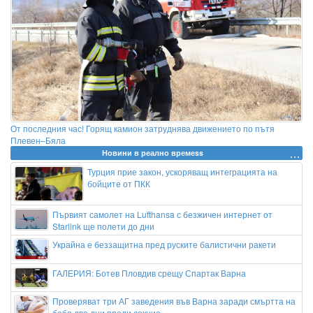
От последния час! Горящ камион затруднява движението по пътя
Плевен–Бяла
Новини в реално времеss
Турция прие закон, ускоряващ интеграцията на
бойците от ПКК
Първият самолет на Lufthansa с безжичен интернет от
Starlink ще полети до дни
Украйна е беззащитна пред руските балистични ракети
ГАЛЕРИЯ: Ботев Пловдив срещу Спартак Варна
Проверяват три АГ заведения във Варна заради смъртта на
бебе два дни преди секцио