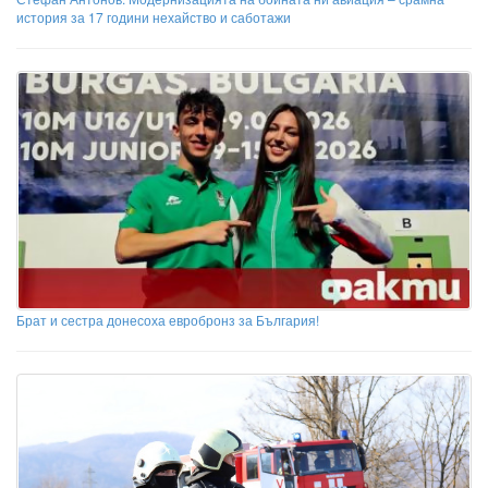
история за 17 години нехайство и саботажи
Брат и сестра донесоха евробронз за България!