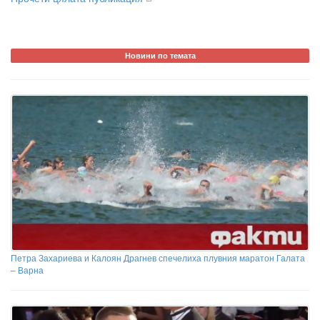
Новини по темата
Петра Захариева и Калоян Драгнев спечелиха плувния маратон Галата
– Варна