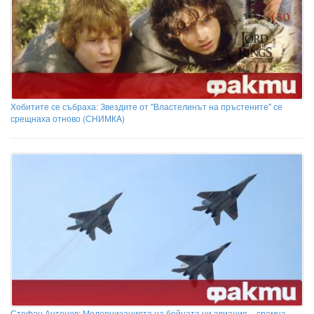
Хобитите се събраха: Звездите от "Властелинът на пръстените" се
срещнаха отново (СНИМКA)
Стефан Антонов: Модернизацията на бойната ни авиация – срамна