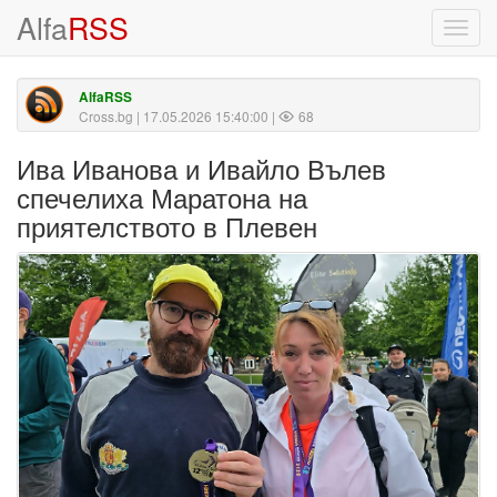
Alfa
RSS
Toggl
navig
AlfaRSS
Cross.bg
| 17.05.2026 15:40:00 |
68
Ива Иванова и Ивайло Вълев
спечелиха Маратона на
приятелството в Плевен