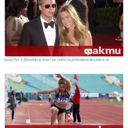
Брад Пит и Дженифър Анистън тайно възобновиха връзката си