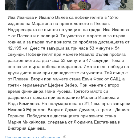
Ива Иванова и Ивайло Вълев са победителите в 12-то
издание на Маратона на приятелството в Плевен.
Надпреварата се състоя по улиците на града. Ива Иванова
е от Плевен и е полицай. Тя участва в маратона за първа
година и за първи път в живота си пробягва дистанцията от
42,195 км. Днес тя завърши за три часа 53 минути и 54
секунди. Победителят при мъжете Ивайло Вълев пробяга
разстоянието за два часа 53 минути и 47 секунди. Това е
негова четвърта победа в маратона. Има и шест победи на
други дистанции при единадесетте си участия. Той също е
от Плевен. Втори при мъжете стана Евън Фокс от САЩ, а
трети - германецът Щефен Вебер. При жените с второ
време финишира Нина Русева. Третото място си
разделиха първата при ветераните Малина Иванова и
Рада Кемилова. На полумаратона от 21,1 км. пръв завърши
Николай Ефремов. Втори е Друми Друмев, а трети - Даниел
Горанов. Победител в дистанцията при жените стана
Мария Михайлова, следвана от Людмила Евстатиева и
Виктория Данчева.
Прочети цялата публикация