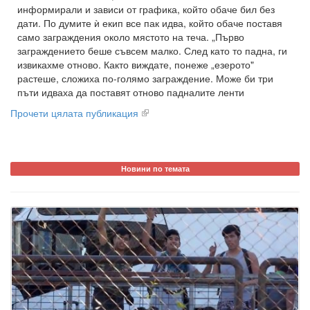
информирали и зависи от графика, който обаче бил без
дати. По думите ѝ екип все пак идва, който обаче поставя
само заграждения около мястото на теча. „Първо
заграждението беше съвсем малко. След като то падна, ги
извикахме отново. Както виждате, понеже „езерото"
растеше, сложиха по-голямо заграждение. Може би три
пъти идваха да поставят отново падналите ленти
Прочети цялата публикация
Новини по темата