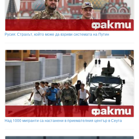
Русия: Страхът, който може да взриви системата на Путин
Над 1000 мигранти са настанени в приемателния център в Сеута