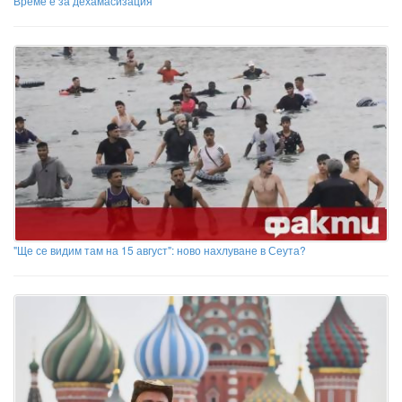
Време е за дехамасизация
"Ще се видим там на 15 август": ново нахлуване в Сеута?