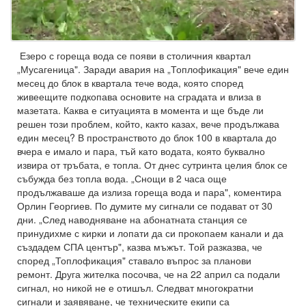
Езеро с гореща вода се появи в столичния квартал
„Мусагеница". Заради авария на „Топлофикация" вече един
месец до блок в квартала тече вода, която според
живеещите подкопава основите на сградата и влиза в
мазетата. Каква е ситуацията в момента и ще бъде ли
решен този проблем, който, както казах, вече продължава
един месец? В пространството до блок 100 в квартала до
вчера е имало и пара, тъй като водата, която буквално
извира от тръбата, е топла. От днес сутринта целия блок се
събужда без топла вода. „Снощи в 2 часа още
продължаваше да излиза гореща вода и пара", коментира
Орлин Георгиев. По думите му сигнали се подават от 30
дни. „След наводняване на абонатната станция се
принудихме с кирки и лопати да си прокопаем канали и да
създадем СПА център", казва мъжът. Той разказва, че
според „Топлофикация" ставало въпрос за планови
ремонт. Друга жителка посочва, че на 22 април са подали
сигнал, но никой не е отишъл. Следват многократни
сигнали и заявяване, че техническите екипи са