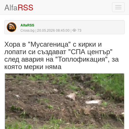
Alfa
RSS
Toggl
navig
AlfaRSS
Cross.bg
| 20.05.2026 08:45:00 |
73
Хора в "Мусагеница" с кирки и
лопати си създават "СПА център"
след авария на "Топлофикация", за
която мерки няма