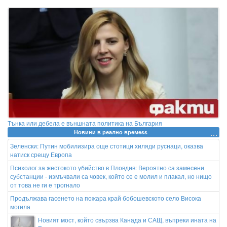
Тънка или дебела е външната политика на България
Новини в реално времеss
Зеленски: Путин мобилизира още стотици хиляди руснаци, оказва
натиск срещу Европа
Психолог за жестокото убийство в Пловдив: Вероятно са замесени
субстанции - измъчвали са човек, който се е молил и плакал, но нищо
от това не ги е трогнало
Продължава гасенето на пожара край бобошевското село Висока
могила
Новият мост, който свързва Канада и САЩ, въпреки ината на