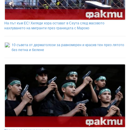
На път към ЕС! Хиляди хора остават в Сеута след масовото
нахлуването на мигранти през границата с Мароко
10 съвета от дерматолози за равномерен и красив тен през лятото
без петна и белене