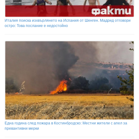
Италия поиска изхвърлянето на Испания от Шенген. Мадрид отговори
остро: Това послание е недостойно
Една година след пожара в Костинбродско: Местни жители с апел за
превантивни мерки