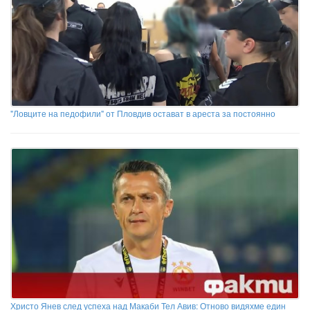
"Ловците на педофили" от Пловдив остават в ареста за постоянно
Христо Янев след успеха над Макаби Тел Авив: Отново видяхме един