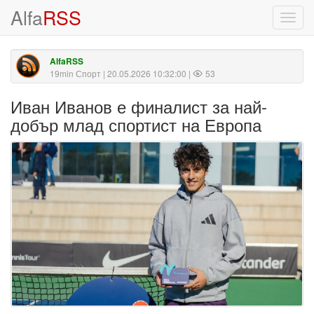
Alfa
RSS
Toggl
navig
AlfaRSS
19min Спорт
| 20.05.2026 10:32:00 |
53
Иван Иванов е финалист за най-
добър млад спортист на Европа