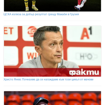
ЦСКА излиза за добър резултат срещу Макаби в Грузия
Христо Янев: Почнахме да се нагаждаме към този цикъл от мачове