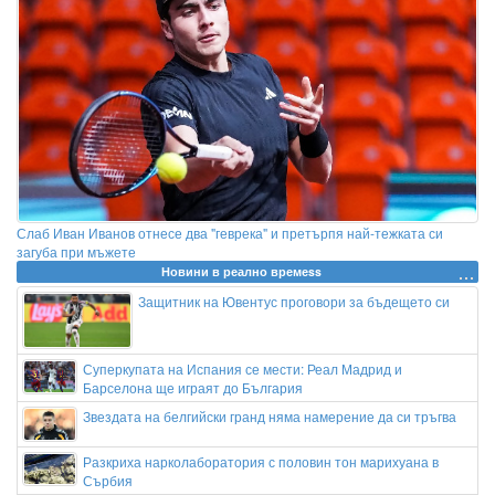
Слаб Иван Иванов отнесе два "геврека" и претърпя най-тежката си
загуба при мъжете
Новини в реално времеss
Защитник на Ювентус проговори за бъдещето си
Суперкупата на Испания се мести: Реал Мадрид и
Барселона ще играят до България
Звездата на белгийски гранд няма намерение да си тръгва
Разкриха нарколаборатория с половин тон марихуана в
Сърбия