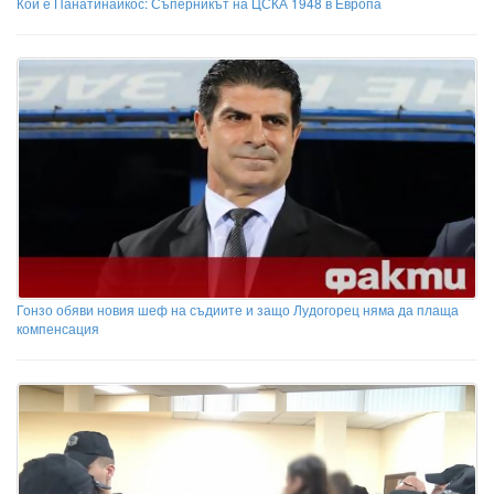
Кой е Панатинайкос: Съперникът на ЦСКА 1948 в Европа
Гонзо обяви новия шеф на съдиите и защо Лудогорец няма да плаща
компенсация