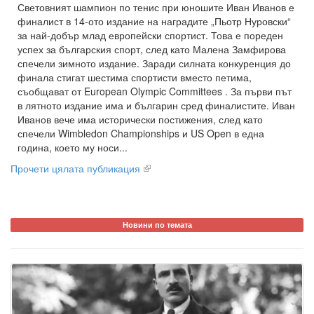
Световният шампион по тенис при юношите Иван Иванов е
финалист в 14-ото издание на наградите „Пьотр Нуровски“
за най-добър млад европейски спортист. Това е пореден
успех за българския спорт, след като Малена Замфирова
спечели зимното издание. Заради силната конкуренция до
финала стигат шестима спортисти вместо петима,
съобщават от European Olympic Committees . За първи път
в лятното издание има и българин сред финалистите. Иван
Иванов вече има исторически постижения, след като
спечели Wimbledon Championships и US Open в една
година, което му носи...
Прочети цялата публикация
Новини по темата