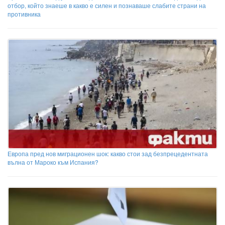
отбор, който знаеше в какво е силен и познаваше слабите страни на
противника
Европа пред нов миграционен шок: какво стои зад безпрецедентната
вълна от Мароко към Испания?