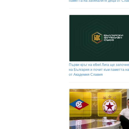
паметта на загиналите деца от Сла
Първи кръг на efbet Лига ще започн
на България и почит към паметта н
от Академия Славия