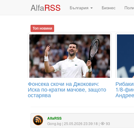
Alfa
RSS
България
Бизнес
Пол
Топ новини
Фонсека скочи на Джокович:
Рибаки
Иска по-кратки мачове, защото
1/8-фи
остарява
Андрее
AlfaRSS
Gong.bg
| 25.05.2026 23:39:18 |
93