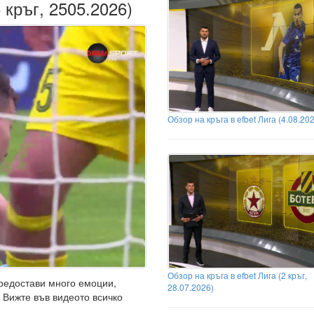
 кръг, 2505.2026)
Обзор на кръга в efbet Лига (4.08.20
Обзор на кръга в efbet Лига (2 кръг,
предостави много емоции,
28.07.2026)
 Вижте във видеото всичко