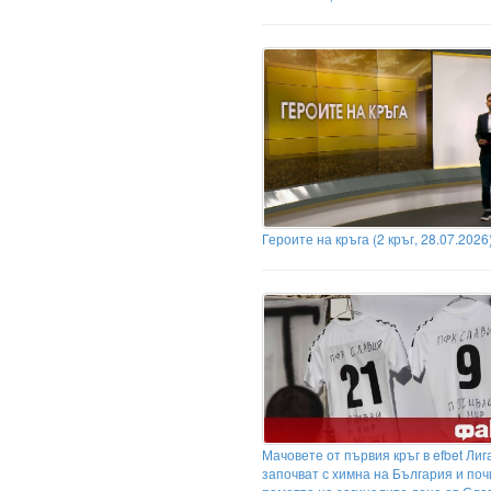
Героите на кръга (2 кръг, 28.07.2026
Мачовете от първия кръг в efbet Лиг
започват с химна на България и поч