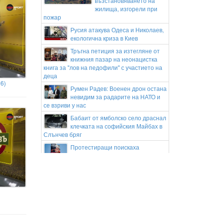
възстановяването на
жилища, изгорели при
пожар
Русия атакува Одеса и Николаев,
екологична криза в Киев
Тръгна петиция за изтегляне от
книжния пазар на неонацистка
книга за "лов на педофили" с участието на
деца
26)
Румен Радев: Военен дрон остана
невидим за радарите на НАТО и
се взриви у нас
Бабаит от ямболско село драснал
клечката на софийския Майбах в
Слънчев бряг
Протестиращи поискаха
оставката на правителството на
Мерц
Постоянен арест за палеж на
луксозен автомобил в Слънчев
бряг, колата била на Митьо Очите
Христо Широков остава в ареста