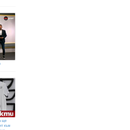
)
а ще
ит към