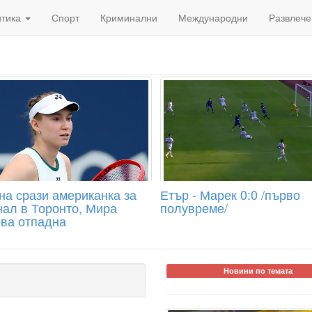
итика
Спорт
Криминални
Международни
Развлече
на срази американка за
Етър - Марек 0:0 /първо
нал в Торонто, Мира
полувреме/
ва отпадна
Новини по темата