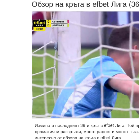
Обзор на кръга в efbet Лига (36
Измина и последният 36-и кръг в efbet Лига. Той 
драматични развръзки, много радост и много тъга.
интересно от обзора на кръга в efbet Лига....