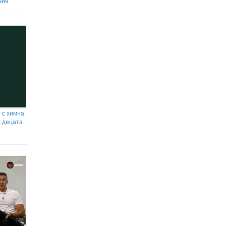
вия
е с химна
а децата