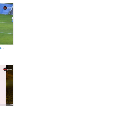
Отварянето на Ормузкия проток
зависи от САЩ, заяви Иран
Какво представлява дронът
"Майя", който вероятно е
избухнал край Кардам
ъг,