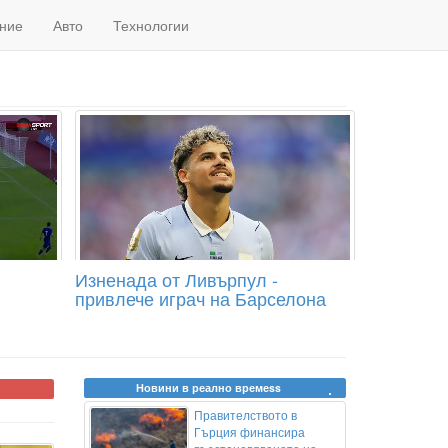
ние
Авто
Технологии
Изненада от Ливърпул -
привлече играч на Барселона
Новини в реално времеss
Правителството в
Гърция финансира