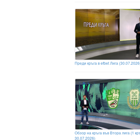
Преди кръга в efbet Лига (30.07.2026
Обзор на кръга във Втора лига (1 кръ
30.07.2026)