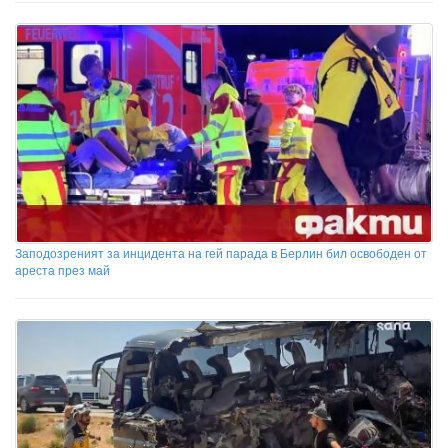
Заподозреният за инцидента на гей парада в Берлин бил освободен от
ареста през май