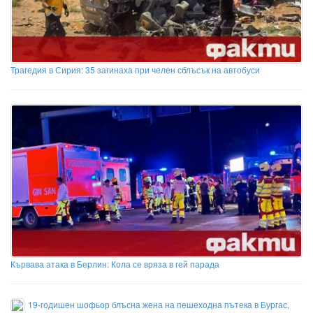
Трагедия в Сирия: 35 загинаха при челен сблъсък на автобуси
Кървава атака в Берлин: Кола се вряза в гей парада
19-годишен шофьор блъсна жена на пешеходна пътека в Бургас,