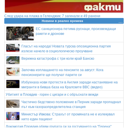
След удара на плажа в Геленджик: 7 загинали и 49 ранени
Новини в реално времеss
ЕС санкционира петима руснаци, произвеждащи
ракети и дронове
Гласът на народа! Новата турска опозиционна партия
излезе начело в социологическо проучване
Верижна катастрофа с три коли край Банско
Започва изплащането на пенсиите за август: Кога
пенсионерите ще получат парите си
Избухнаха нови протести в Англия заради настаняване на
мигранти в бивша база на Кралските ВВС (видео)
Убитият в Пловдив - горен с цигари и с обръснати вежди
Частично бедствено положение в Перник заради пропаднал
път към газоразпределителна станция
Министър Ивкова: Страхът от промяната не е излекувал
нито един пациент
Локомотив Пловдив обяви групата си за гостуването на "Герена"