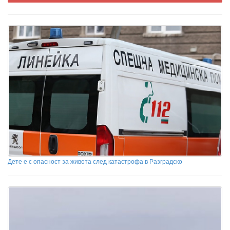
Дете е с опасност за живота след катастрофа в Разградско