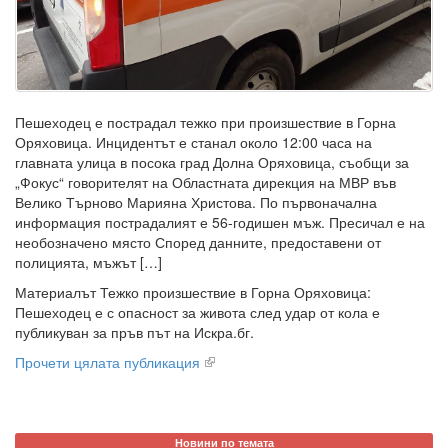
Пешеходец е пострадал тежко при произшествие в Горна
Оряховица. Инцидентът е станал около 12:00 часа на
главната улица в посока град Долна Оряховица, съобщи за
„Фокус“ говорителят на Областната дирекция на МВР във
Велико Търново Марияна Христова. По първоначална
информация пострадалият е 56-годишен мъж. Пресичал е на
необозначено място Според данните, предоставени от
полицията, мъжът […]
Материалът Тежко произшествие в Горна Оряховица:
Пешеходец е с опасност за живота след удар от кола е
публикуван за пръв път на Искра.бг.
Прочети цялата публикация
Новини по темата