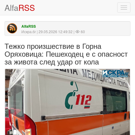
Alfa
RSS
Toggl
navig
AlfaRSS
Искра.бг
| 29.05.2026 12:49:32 |
60
Тежко произшествие в Горна
Оряховица: Пешеходец е с опасност
за живота след удар от кола