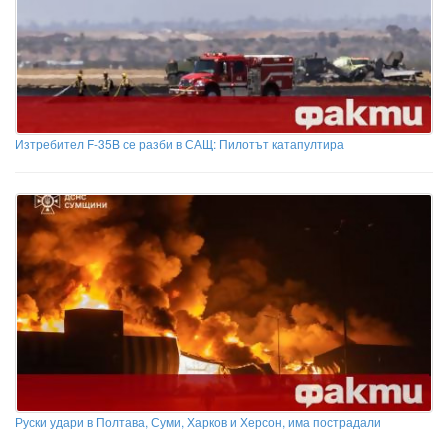
Изтребител F-35B се разби в САЩ: Пилотът катапултира
Руски удари в Полтава, Суми, Харков и Херсон, има пострадали