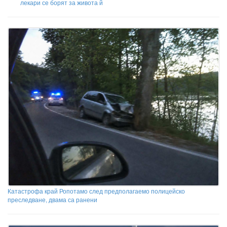
лекари се борят за живота й
Катастрофа край Ропотамо след предполагаемо полицейско
преследване, двама са ранени