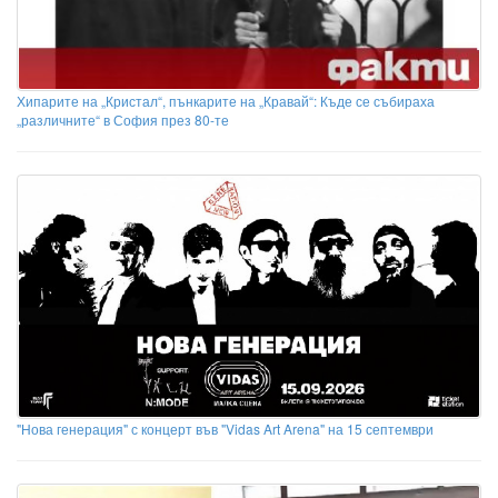
Хипарите на „Кристал“, пънкарите на „Кравай“: Къде се събираха
„различните“ в София през 80-те
"Нова генерация" с концерт във "Vidas Art Arena" на 15 септември