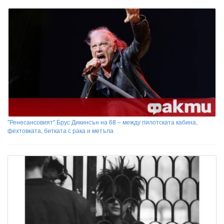
"Ренесансовият" Брус Дикинсън на 68 – между пилотската кабина,
фехтовката, битката с рака и метъла