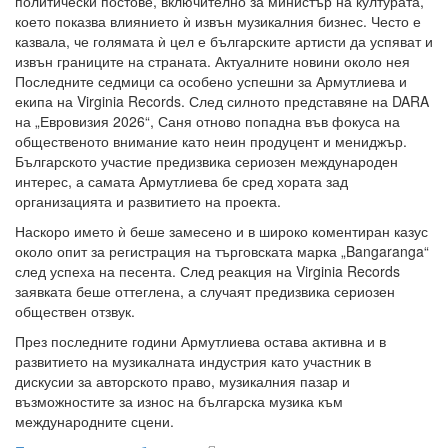
политически постове, включително за министър на културата,
което показва влиянието ѝ извън музикалния бизнес. Често е
казвала, че голямата ѝ цел е българските артисти да успяват и
извън границите на страната. Актуалните новини около нея
Последните седмици са особено успешни за Армутлиева и
екипа на Virginia Records. След силното представяне на DARA
на „Евровизия 2026“, Саня отново попадна във фокуса на
общественото внимание като неин продуцент и мениджър.
Българското участие предизвика сериозен международен
интерес, а самата Армутлиева бе сред хората зад
организацията и развитието на проекта.
Наскоро името ѝ беше замесено и в широко коментиран казус
около опит за регистрация на търговската марка „Bangaranga“
след успеха на песента. След реакция на Virginia Records
заявката беше оттеглена, а случаят предизвика сериозен
обществен отзвук.
През последните години Армутлиева остава активна и в
развитието на музикалната индустрия като участник в
дискусии за авторското право, музикалния пазар и
възможностите за износ на българска музика към
международните сцени.