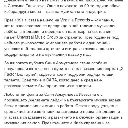
и Снежина Танковска. Още в началото на 90-те години обаче
избира друга сцена – тази на музикалната индустрия.
През 1991 г. става начело на Virginia Records – компания,
която впоследствие се превръща в най-големия музикален
лейбъл в България и официален партньор на световния
гигант Universal Music Group за страната. През годините под
нейното ръководство компанията работи с едни от най-
успешните български артисти и изиграва ключова роля за
модернизирането на музикалния пазар у нас.
За широката публика Саня Армутлиева стана особено
популярна и като член на журито на телевизионния формат „X
Factor България“, където откри и подкрепи редица млади
таланти. Сред тях е и DARA, която днес е сред най-
разпознаваемите български поп изпълнители.
Любопитни факти за Саня Армутлиева Известна е с
прозвището „желязната лейди“ на българската музика заради
безкомпромисния си стил на работа. Освен продуцент, тя е
сред активните защитници на авторските права в България и
участва в създаването и развитието на ключови организации в
музикалния сектор. През годините е била спрягана и за