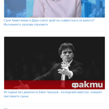
Саня Армутлиева и Дара слагат край на съвместната си работа?
Мълчанието засилва слуховете
35 години без диригента Емил Чакъров - българския маестро, покорил
световните сцени