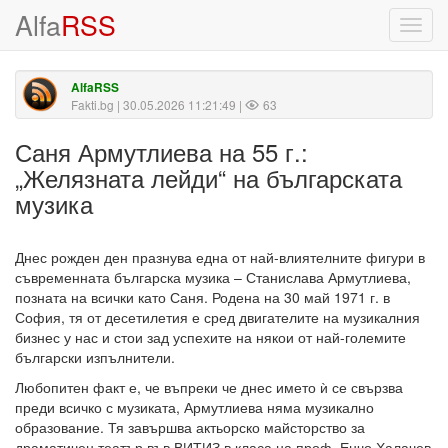
Alfa
RSS
Toggl
navig
AlfaRSS
Fakti.bg
| 30.05.2026 11:21:49 |
63
Саня Армутлиева на 55 г.:
„Желязната лейди“ на българската
музика
Днес рожден ден празнува една от най-влиятелните фигури в
съвременната българска музика – Станислава Армутлиева,
позната на всички като Саня. Родена на 30 май 1971 г. в
София, тя от десетилетия е сред двигателите на музикалния
бизнес у нас и стои зад успехите на някои от най-големите
български изпълнители.
Любопитен факт е, че въпреки че днес името ѝ се свързва
преди всичко с музиката, Армутлиева няма музикално
образование. Тя завършва актьорско майсторство за
драматичен театър във ВИТИЗ в класа на проф. Енчо Халачев