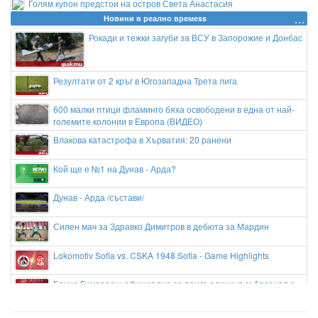
Голям купон предстои на остров Света Анастасия
Новини в реално времеss
Рокади и тежки загуби за ВСУ в Запорожие и Донбас
Резултати от 2 кръг в Югозападна Трета лига
600 малки птици фламинго бяха освободени в една от най-
големите колонии в Европа (ВИДЕО)
Влакова катастрофа в Хърватия: 20 ранени
Кой ще е №1 на Дунав - Арда?
Дунав - Арда /състави/
Силен мач за Здравко Димитров в дебюта за Мардин
Lokomotiv Sofia vs. CSKA 1948 Sofia - Game Highlights
Бруно Гимараеш официално се присъедини към Арсенал с
втория най-скъп трансфер в историята на клуба
Иран постави шест условия на САЩ за постигане на мир