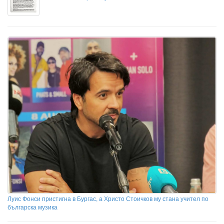
Луис Фонси пристигна в Бургас, а Христо Стоичков му стана учител по
българска музика