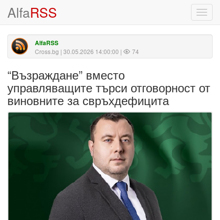
Alfa
RSS
Toggl
navig
AlfaRSS
Cross.bg
| 30.05.2026 14:00:00 |
74
“Възраждане” вместо
управляващите търси отговорност от
виновните за свръхдефицита