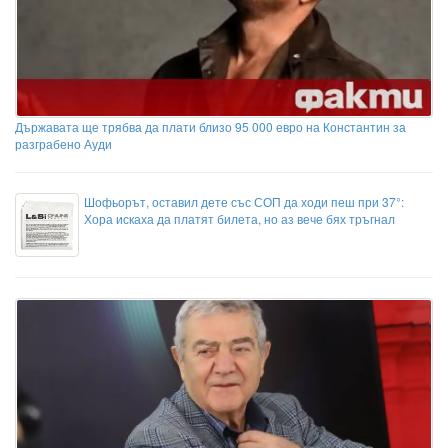
Държавата ще трябва да плати близо 95 000 евро на Константин за
разграбено Ауди
Шофьорът, оставил дете със СОП да ходи пеш при 37°:
Хора искаха да платят билета, но аз вече бях тръгнал