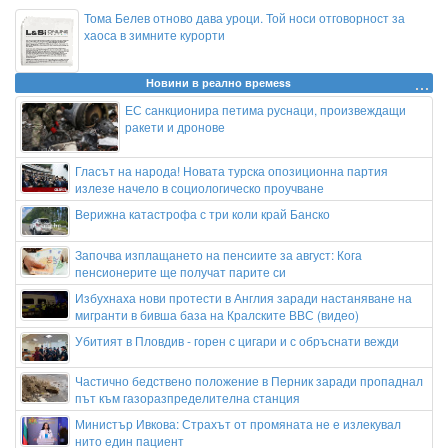
Тома Белев отново дава уроци. Той носи отговорност за
хаоса в зимните курорти
Новини в реално времеss
ЕС санкционира петима руснаци, произвеждащи
ракети и дронове
Гласът на народа! Новата турска опозиционна партия
излезе начело в социологическо проучване
Верижна катастрофа с три коли край Банско
Започва изплащането на пенсиите за август: Кога
пенсионерите ще получат парите си
Избухнаха нови протести в Англия заради настаняване на
мигранти в бивша база на Кралските ВВС (видео)
Убитият в Пловдив - горен с цигари и с обръснати вежди
Частично бедствено положение в Перник заради пропаднал
път към газоразпределителна станция
Министър Ивкова: Страхът от промяната не е излекувал
нито един пациент