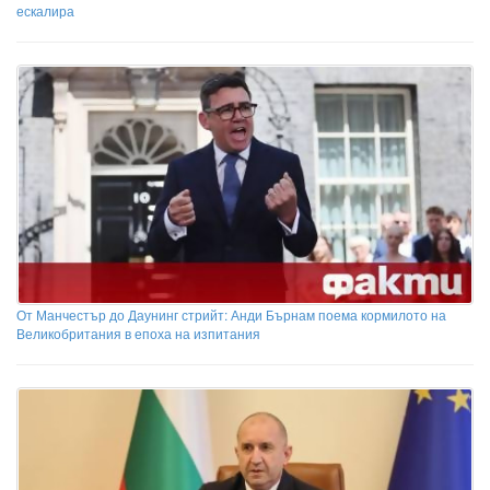
ескалира
От Манчестър до Даунинг стрийт: Анди Бърнам поема кормилото на
Великобритания в епоха на изпитания