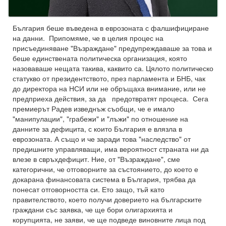
България беше въведена в еврозоната с фалшифициране
на данни. Припомяме, че в целия процес на
присъединяване "Възраждане" предупреждаваше за това и
беше единствената политическа организация, която
назоваваше нещата такива, каквито са. Цялото политическо
статукво от президентството, през парламента и БНБ, чак
до директора на НСИ или не обръщаха внимание, или не
предприеха действия, за да предотвратят процеса. Сега
премиерът Радев изведнъж съобщи, че е имало
"манипулации", "грабежи" и "лъжи" по отношение на
данните за дефицита, с които България е влязла в
еврозоната. А също и че заради това "наследство" от
предишните управляващи, има вероятност страната ни да
влезе в свръхдефицит. Ние, от "Възраждане", сме
категорични, че отговорните за състоянието, до което е
докарана финансовата система в България, трябва да
понесат отговорността си. Ето защо, тъй като
правителството, което получи доверието на българските
граждани със заявка, че ще бори олигархията и
корупцията, не заяви, че ще подведе виновните лица под