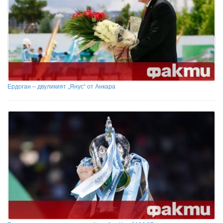
Ердоган – двуликият „Янус“ от Анкара