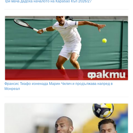
Три мача дадоха началото на Карабао Къп 2026/27
Франсис Тиафо изненада Марин Чилич и продължава напред в
Монреал