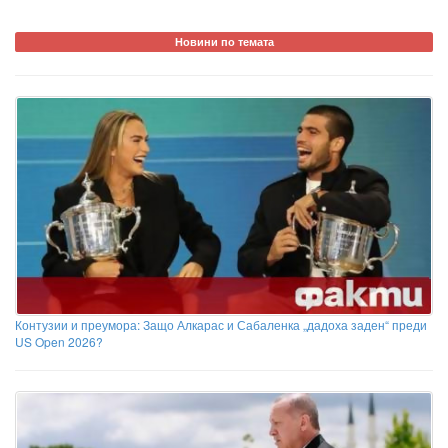
Новини по темата
Контузии и преумора: Защо Алкарас и Сабаленка „дадоха заден“ преди
US Open 2026?