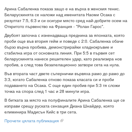
Арина Сабаленка показа защо е на върха в женския тенис.
Беларускинята се наложи над именитата Наоми Осака с
резултат 7:5, 6:3 и си осигури място сред най-добрите осем на
Откритото първенство на Франция - "Ролан Гарос".
Двубоят започна с изненадваща преднина за японката, която
проби още във втория гейм и поведе с 2:0. Сабаленка обаче
бързо върна пробива, демонстрирайки хладнокръвие и
стабилна игра от основната линия. При 5:5 в първия сет
беларускинята нанесе решителен удар, като реализира нов
пробив, а след това безапелационно затвори сета на нула.
Във втората част двете съпернички вървяха рамо до рамо до
3:3, когато Сабаленка отново показа класата си и проби
подаването на Осака. С още един пробив при 5:3 тя сложи
точка на спора след 1 час и 28 минути игра.
В битката за място на полуфиналите Арина Сабаленка ще се
изправи срещу руската сензация Диана Шнайдер, която
елиминира Мадисън Кийс в три сета.
Прочети цялата публикация