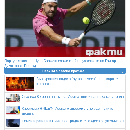
Португалският ас Нуно Боржеш сложи край на участието на Григор
Димитров в Бостад
Новини в реално времеss
Във Франция видяха "руска намеса" за пожарите в
страната
Свалиха 8 дрона на път за Москва, някои паднаха край града
Киев към УНИЦЕФ: Москва е агресорът, не равнявайте
децата
Бомби и ранени в Суми, пострадалите в Одеса се увеличават