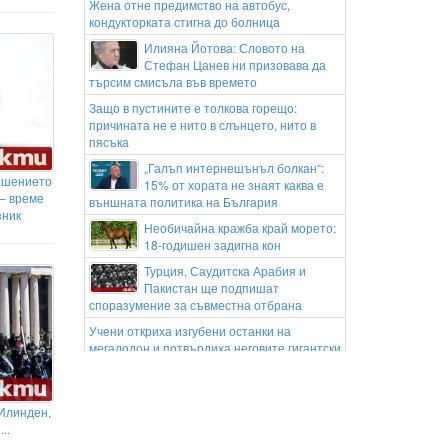
Жена отне предимство на автобус,
кондукторката стигна до болница
Илияна Йотова: Словото на
Стефан Цанев ни призовава да
търсим смисъла във времето
Защо в пустините е толкова горещо:
причината не е нито в слънцето, нито в
пясъка
„Галъп интернешънъл болкан“:
ешението
15% от хората не знаят каква е
 – време
външната политика на България
зник
Необичайна кражба край морето:
18-годишен задигна кон
Турция, Саудитска Арабия и
Пакистан ще подпишат
споразумение за съвместна отбрана
Учени откриха изгубени останки на
мегалодон и потвърдиха неговите гигантски
размери
Бързият влак София-Варна
блъсна и уби жена
 Илинден,
..
Не чула идващия влак: Жена загина край