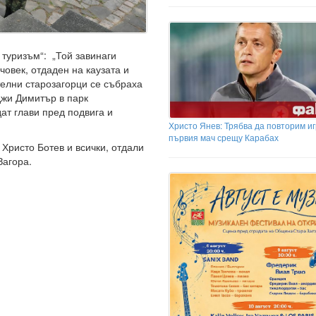
 туризъм“: „Той завинаги
човек, отдаден на каузата и
телни старозагорци се събраха
джи Димитър в парк
дат глави пред подвига и
Христо Янев: Трябва да повторим иг
първия мач срещу Карабах
 Христо Ботев и всички, отдали
Загора.