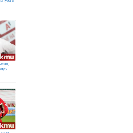
татура в
меня,
клуб
адион