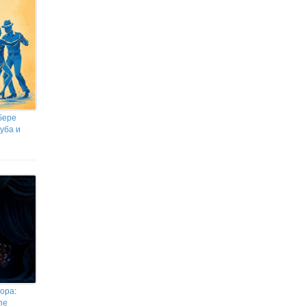
бере
уба и
ора:
пе