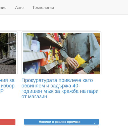
ние
Авто
Технологии
ния за
Прокуратурата привлече като
 избор
обвиняем и задържа 40-
ТР
годишен мъж за кражба на пари
от магазин
Новини в реално времеss