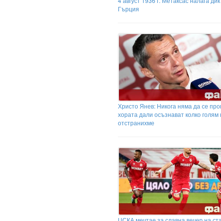
4 август 1936 г. Метаксас налага дик
Гърция
Христо Янев: Никога няма да се про
хората дали осъзнават колко голям 
отстранихме
ЦСКА мечтае за славна вечер на ст