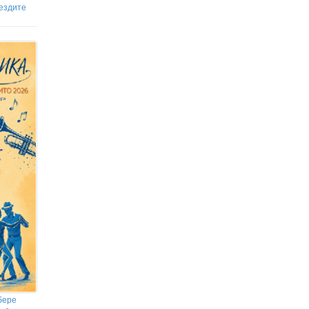
вездите
бере