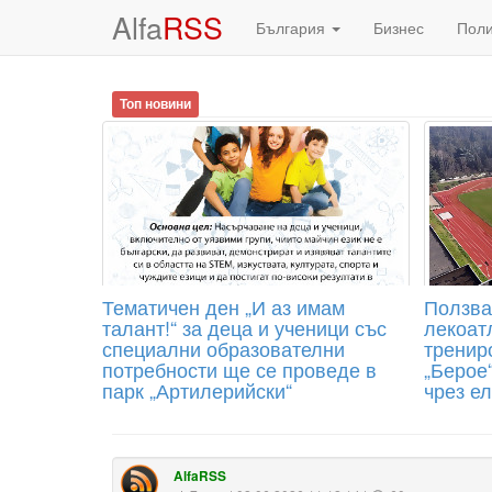
Alfa
RSS
България
Бизнес
Пол
Топ новини
Тематичен ден „И аз имам
Ползва
талант!“ за деца и ученици със
лекоат
специални образователни
тренир
потребности ще се проведе в
„Берое
парк „Артилерийски“
чрез е
AlfaRSS