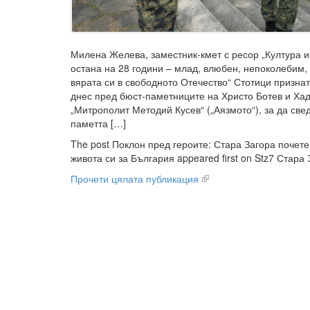
Милена Желева, заместник-кмет с ресор „Култура и
остана на 28 години – млад, влюбен, непоколебим, 
вярата си в свободното Отечество“ Стотици призна
днес пред бюст-паметниците на Христо Ботев и Ха
„Митрополит Методий Кусев“ („Аязмото“), за да све
паметта […]
The post Поклон пред героите: Стара Загора почете
живота си за България appeared first on Stz7 Стара 
Прочети цялата публикация