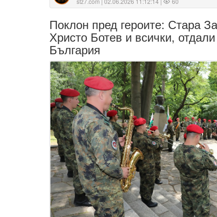
stz7.com
| 02.06.2026 11:12:14 |
60
Поклон пред героите: Стара За
Христо Ботев и всички, отдали
България