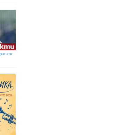
жп гара Бутово
Почина TikTok инфлуенсърката
Сидни Тоул, която споделяше
битката си с рака
рата от