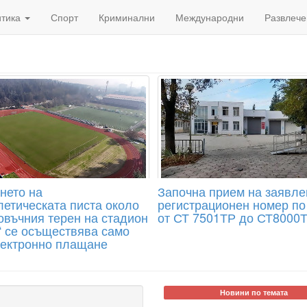
итика
Спорт
Криминални
Международни
Развлече
нето на
Започна прием на заявле
летическата писта около
регистрационен номер по
овъчния терен на стадион
от СТ 7501ТР до СТ8000
“ се осъществява само
лектронно плащане
Новини по темата