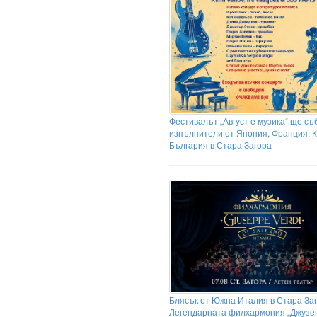
Фестивалът „Август е музика“ ще съ
изпълнители от Япония, Франция, К
България в Стара Загора
Блясък от Южна Италия в Стара Заг
Легендарната филхармония „Джузе