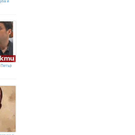
уба и
с Петър