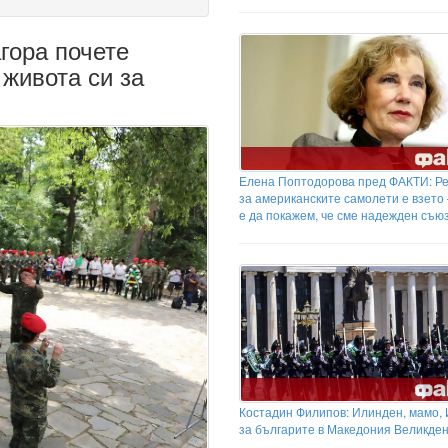
гора почете
 живота си за
Елена Поптодорова пред ФАКТИ: Р
за американските самолети е взето
е да покажем, че сме надежден съю
Костадин Филипов: Илинден, мамо,
за българите в Македония Великден.