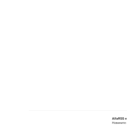
AlfaRSS 
Новините 