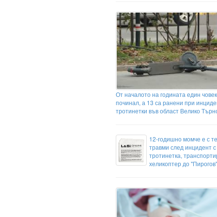
От началото на годината един човек
починал, а 13 са ранени при инциде
тротинетки във област Велико Търн
12-годишно момче е с т
травми след инцидент с
тротинетка, транспортир
хеликоптер до "Пирогов