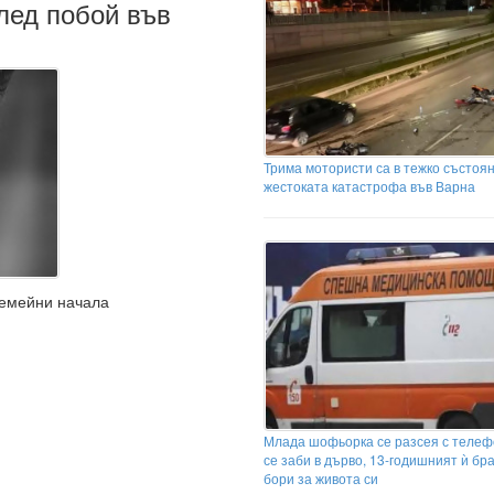
лед побой във
Трима мотористи са в тежко състоя
жестоката катастрофа във Варна
семейни начала
Млада шофьорка се разсея с телеф
се заби в дърво, 13-годишният ѝ бра
бори за живота си