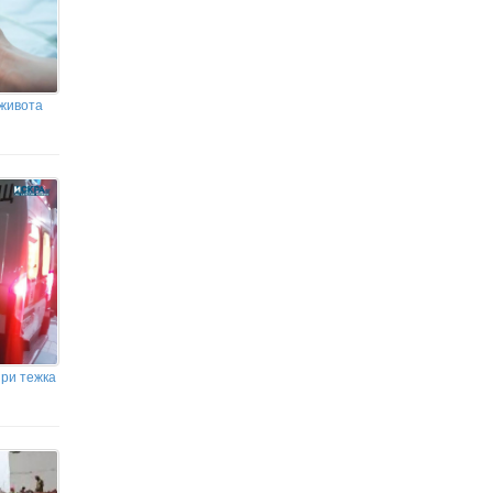
 живота
при тежка