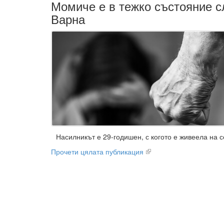
Момиче е в тежко състояние с
Варна
Насилникът е 29-годишен, с когото е живеела на 
Прочети цялата публикация