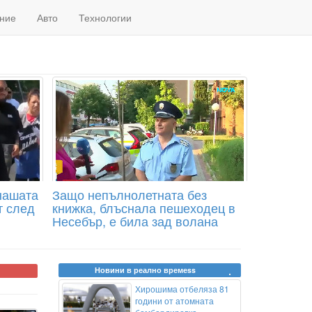
ние
Авто
Технологии
нашата
Защо непълнолетната без
т след
книжка, блъснала пешеходец в
Несебър, е била зад волана
Новини в реално времеss
Хирошима отбеляза 81
години от атомната