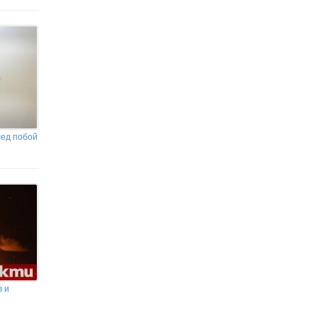
След случая " Банско" натискът
продължава! "Шалом" обявиха, че ще се
срещнат днес с главния секретар на МВР.
лед побой
в и