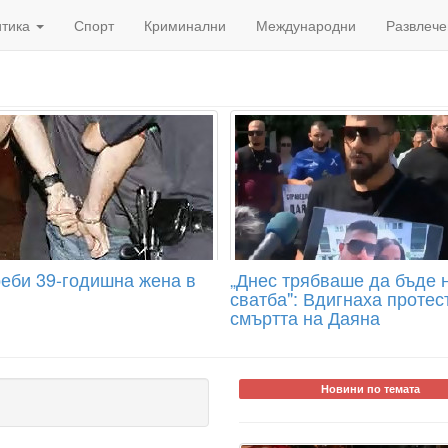
итика
Спорт
Криминални
Международни
Развлече
еби 39-годишна жена в
„Днес трябваше да бъде 
сватба": Вдигнаха протес
смъртта на Даяна
Новини по темата