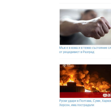
Мъж е в кома и в тежко състояние с
от рецидивист в Разград
Руски удари в Полтава, Суми, Харко
Херсон, има пострадали