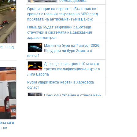
бомбардировка
Организации на евреите в България се
срещат с главния секретар на МВР след
проявата на антисемитизъм в Банско
Няма да бъдат закривани работещи
структури в системата на държавния
здравен контрол
Магнитни бури на 7 август 2026:
ние след
Ще удари ли буря Земята в
петък?
Днес ще се изиграят 10 мача от
третия квалификационен кръг в
Лига Европа
Руски удари взеха жертви в Харковска
област
През юли Украйна е отчела най-
много цивилни жертви от април
2022 година
Ново ограничение в движението
по АМ "Тракия" днес
она си и
ЦСКА излиза за добър резултат срещу
т се
Макаби в Грузия