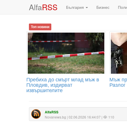
Alfa
RSS
България
Бизнес
Пол
Топ новини
Пребиха до смърт млад мъж в
Мъж пр
Пловдив, издирват
Разлог
извършителите
AlfaRSS
Novanews.bg
| 02.06.2026 16:44:07 |
110