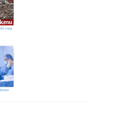
500 след
 болен