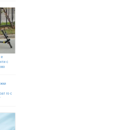
 е
нти с
ово
ежки
ат го с
"