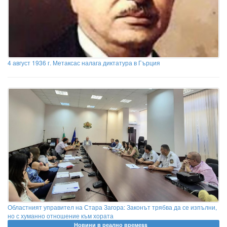
4 август 1936 г. Метаксас налага диктатура в Гърция
Областният управител на Стара Загора: Законът трябва да се изпълни,
но с хуманно отношение към хората
Новини в реално времеss