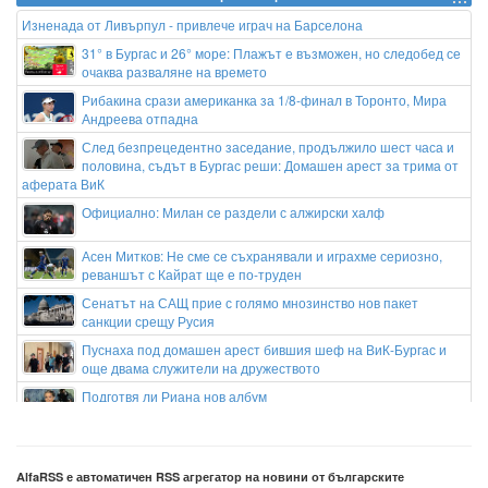
Изненада от Ливърпул - привлече играч на Барселона
31° в Бургас и 26° море: Плажът е възможен, но следобед се
очаква разваляне на времето
Рибакина срази американка за 1/8-финал в Торонто, Мира
Андреева отпадна
След безпрецедентно заседание, продължило шест часа и
половина, съдът в Бургас реши: Домашен арест за трима от
аферата ВиК
Официално: Милан се раздели с алжирски халф
Асен Митков: Не сме се съхранявали и играхме сериозно,
реваншът с Кайрат ще е по-труден
Сенатът на САЩ прие с голямо мнозинство нов пакет
санкции срещу Русия
Пуснаха под домашен арест бившия шеф на ВиК-Бургас и
още двама служители на дружеството
Подготвя ли Риана нов албум
Гонка с полицията в София: Заловиха Венци „Белия Негър“ с
460 000 евро
AlfaRSS е автоматичен RSS агрегатор на новини от българските