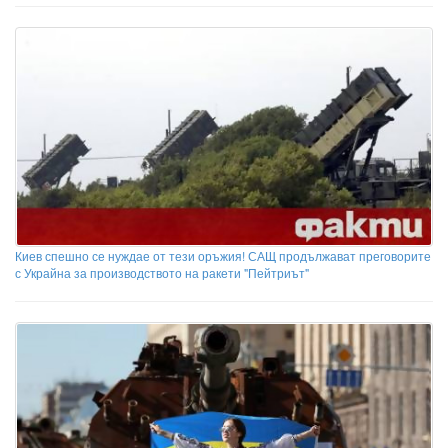
Киев спешно се нуждае от тези оръжия! САЩ продължават преговорите
с Украйна за производството на ракети "Пейтриът"