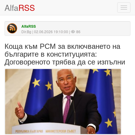
Alfa
RSS
Toggl
navig
AlfaRSS
Dir.Bg
| 02.06.2026 19:10:00 |
86
Коща към РСМ за включването на
българите в конституцията:
Договореното трябва да се изпълни