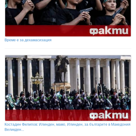
Време е за дехамасизация
Костадин Филипов: Илинден, мамо, Илинден, за българите в Македония
Великден...