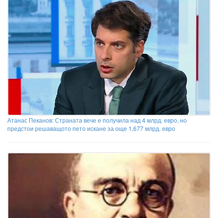
Атанас Пеканов: Страната вече е получила над 4 млрд. евро, но
предстои решаващото пето искане за още 1,677 млрд. евро