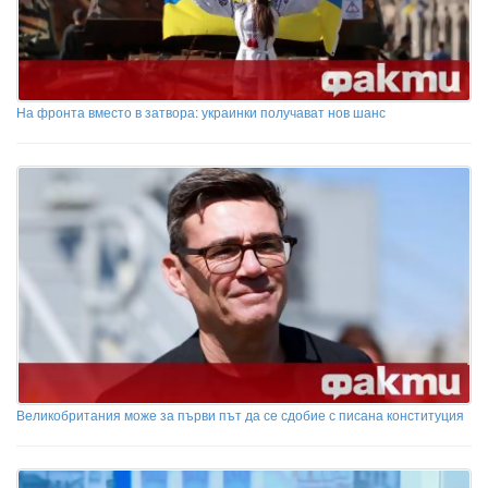
На фронта вместо в затвора: украинки получават нов шанс
Великобритания може за първи път да се сдобие с писана конституция