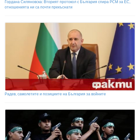
Гордана Силяновска: Вторият протокол с България спира РСМ за ЕС,
отношенията ни са почти прекъснати
Радев, самолетите и позициите на България за войните