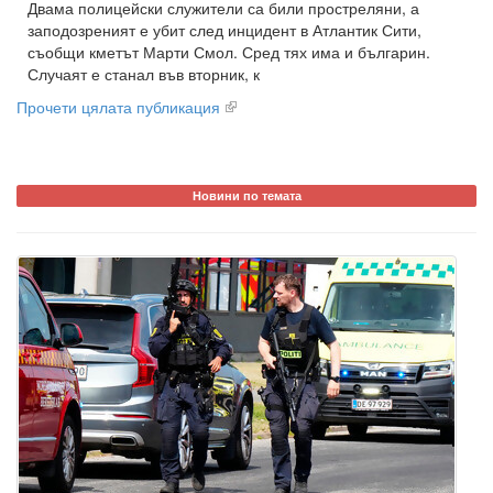
Двама полицейски служители са били простреляни, а
заподозреният е убит след инцидент в Атлантик Сити,
съобщи кметът Марти Смол. Сред тях има и българин.
Случаят е станал във вторник, к
Прочети цялата публикация
Новини по темата