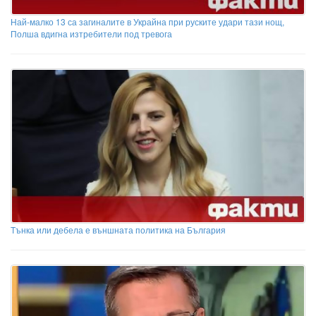
Най-малко 13 са загиналите в Украйна при руските удари тази нощ,
Полша вдигна изтребители под тревога
Тънка или дебела е външната политика на България