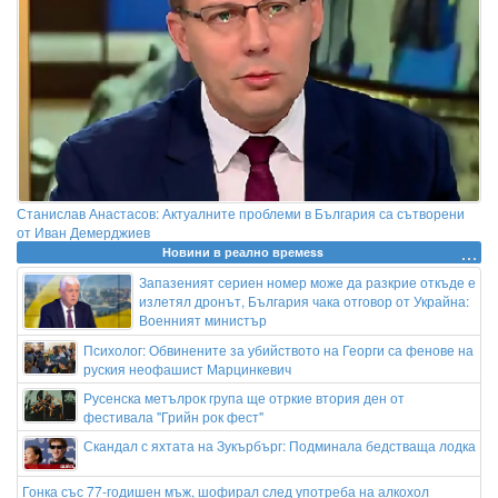
Станислав Анастасов: Актуалните проблеми в България са сътворени
от Иван Демерджиев
Новини в реално времеss
Запазеният сериен номер може да разкрие откъде е
излетял дронът, България чака отговор от Украйна:
Военният министър
Психолог: Обвинените за убийството на Георги са фенове на
руския неофашист Марцинкевич
Русенска метълрок група ще отркие втория ден от
фестивала "Грийн рок фест"
Скандал с яхтата на Зукърбърг: Подминала бедстваща лодка
Гонка със 77-годишен мъж, шофирал след употреба на алкохол