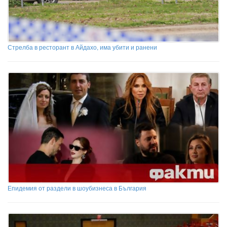
Стрелба в ресторант в Айдахо, има убити и ранени
Епидемия от раздели в шоубизнеса в България