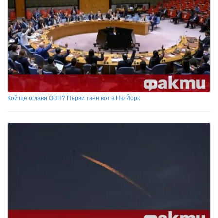
Кой ще оглави ООН? Първи таен вот в Ню Йорк