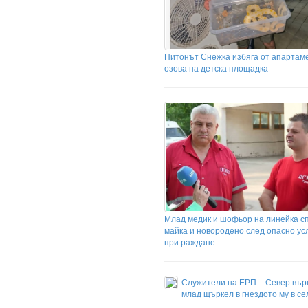
Питонът Снежка избяга от апартаме
озова на детска площадка
Млад медик и шофьор на линейка с
майка и новородено след опасно у
при раждане
Служители на ЕРП – Север вър
млад щъркел в гнездото му в с