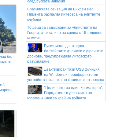
след руската инвазия
Бразилската сензация на Вихрен Лео
Пимента разпалва интереса на елитните
клубове
10 деца за задържани за убийството на
Георги, извикали го на среща с 15-годишно
момиче
Русия може да атакува
балтийските държави с украински
дронове, предупреждава литовското
лад бял
разузнаване
нездото
Деактивирах тази USB функция
на Windows и периферните ми
устройства станаха по-отзивчиви от всякога
т":
"Целия свят за един Краматорск".
емарена
Парадоксът в условията на
Москва и Киев за край на войната
Горещите дни продължават, жълт
код за опасно време в Русе утре
Защитник на Борнемут се
оперира, пропуска началото на
сезона