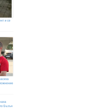
Ян Диоманде с първи думи след
рекордния трансфер в Реал
Мадрид
Тревожни новини за Яник Синер
преди Синсинати
нт и се
пасиха
сложнение
наха
ело Бъзън