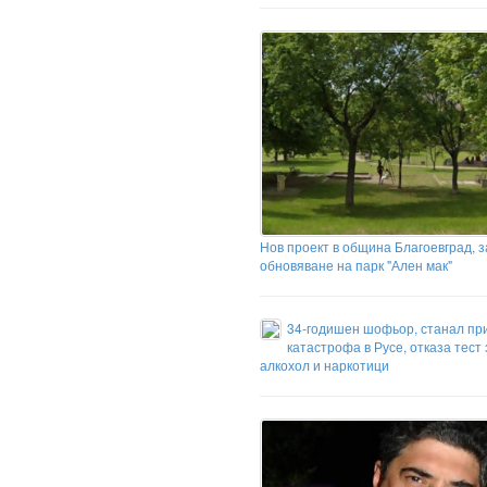
Нов проект в община Благоевград, 
обновяване на парк "Ален мак"
34-годишен шофьор, станал пр
катастрофа в Русе, отказа тест 
алкохол и наркотици