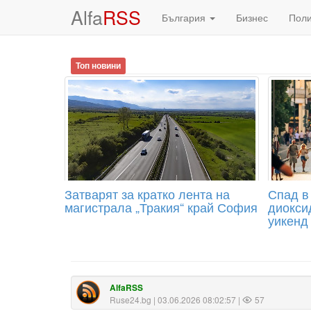
Alfa
RSS
България
Бизнес
Пол
Топ новини
Затварят за кратко лента на
Спад в
магистрала „Тракия“ край София
диокси
уикенд
AlfaRSS
Ruse24.bg
| 03.06.2026 08:02:57 |
57