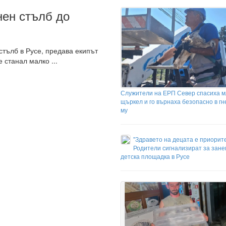
нен стълб до
стълб в Русе, предава екипът
 станал малко ...
Служители на ЕРП Север спасиха м
щъркел и го върнаха безопасно в г
му
"Здравето на децата е приорите
Родители сигнализират за зан
детска площадка в Русе