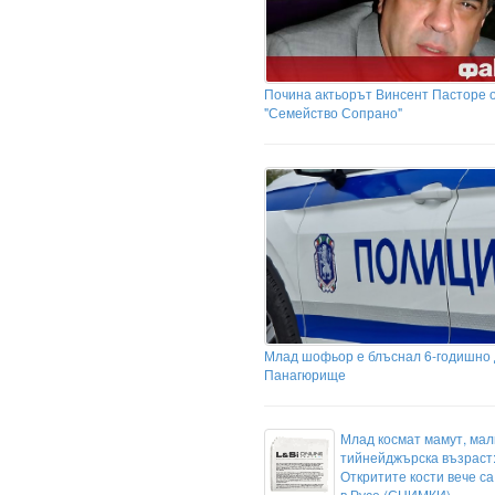
Почина актьорът Винсент Пасторе 
"Семейство Сопрано"
Млад шофьор е блъснал 6-годишно 
Панагюрище
Млад космат мамут, мал
тийнейджърска възраст
Откритите кости вече са
в Русе (СНИМКИ)