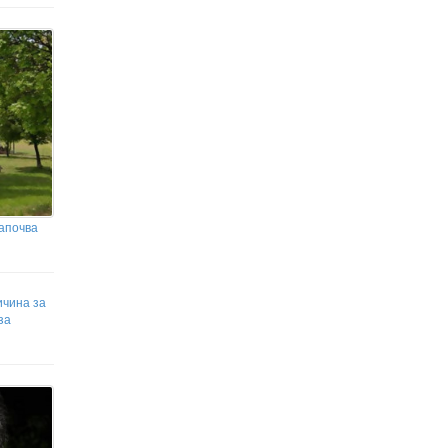
започва
ичина за
за