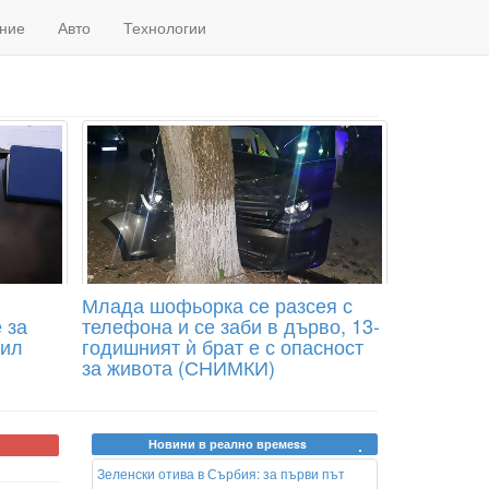
ние
Авто
Технологии
Млада шофьорка се разсея с
 за
телефона и се заби в дърво, 13-
нил
годишният ѝ брат е с опасност
за живота (СНИМКИ)
Новини в реално времеss
Зеленски отива в Сърбия: за първи път