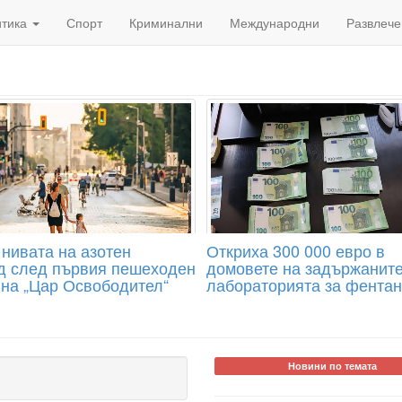
итика
Спорт
Криминални
Международни
Развлече
 нивата на азотен
Откриха 300 000 евро в
д след първия пешеходен
домовете на задържаните
 на „Цар Освободител“
лабораторията за фента
Новини по темата