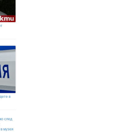
от
дете в
ко след
:
 в музея