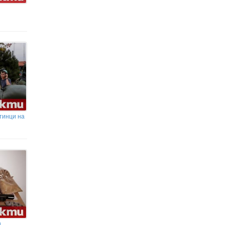
тинци на
и