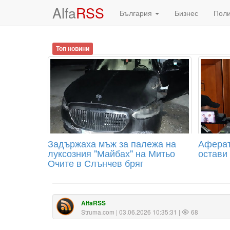
Alfa
RSS
България
Бизнес
Пол
Топ новини
Задържаха мъж за палежа на
Аферат
луксозния "Майбах" на Митьо
остави
Очите в Слънчев бряг
AlfaRSS
Struma.com
| 03.06.2026 10:35:31 |
68