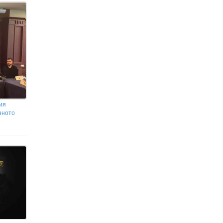
Д-р Благомир Здравков: В
Детската болница в Бургас ще
бъдат приемани деца от цялата страна
ия
нното