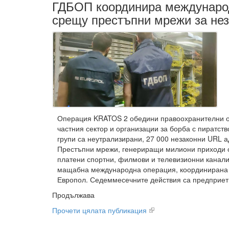
ГДБОП координира междунаро
срещу престъпни мрежи за нез
Операция KRATOS 2 обедини правоохранителни о
частния сектор и организации за борба с пиратство
групи са неутрализирани, 27 000 незаконни URL 
Престъпни мрежи, генериращи милиони приходи о
платени спортни, филмови и телевизионни канали
мащабна международна операция, координирана о
Европол. Седеммесечните действия са предприети
Продължава
Прочети цялата публикация