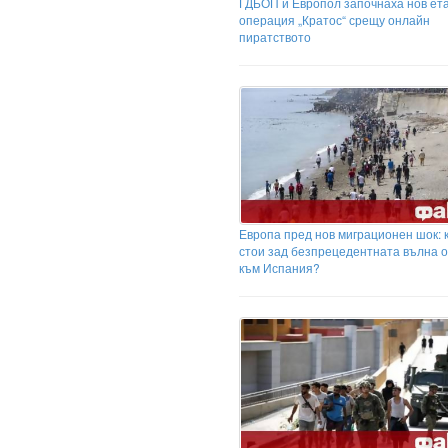
ГДБОП и Европол започнаха нов ета
операция „Кратос“ срещу онлайн
пиратството
Европа пред нов миграционен шок: 
стои зад безпрецедентната вълна 
към Испания?