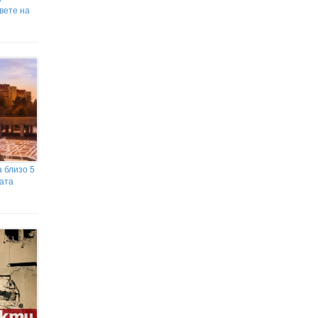
вете на
 близо 5
ата