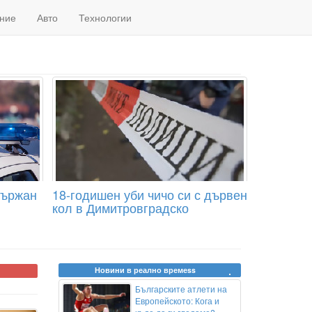
ние
Авто
Технологии
държан
18-годишен уби чичо си с дървен
кол в Димитровградско
Новини в реално времеss
Българските атлети на
Европейското: Кога и