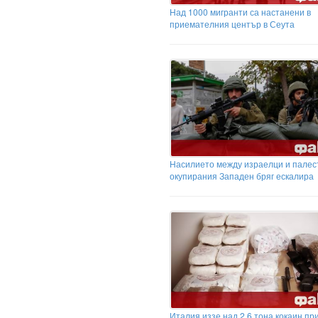
Над 1000 мигранти са настанени в
приемателния център в Сеута
Насилието между израелци и палес
окупирания Западен бряг ескалира
Италия иззе над 2,6 тона кокаин пр