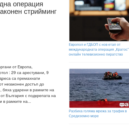
дна операция
аконен стрийминг
Европол и ГДБОП с нов етап от
международната операция „Кратос”
онлайн телевизионно пиратство
ргани от Европа,
тол : 29 са арестувани, 9
адреса са премахнати
т незаконен достъп до
, бяха ударени в рамките на
т България с подкрепата на
 в рамките на...
Разбиха голяма мрежа за трафик в
Средиземно море