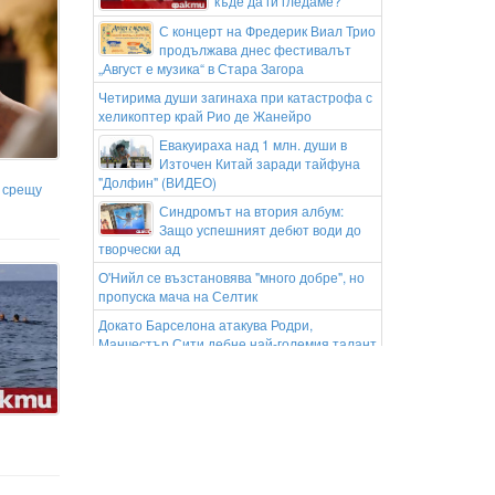
къде да ги гледаме?
С концерт на Фредерик Виал Трио
продължава днес фестивалът
„Август е музика“ в Стара Загора
Четирима души загинаха при катастрофа с
хеликоптер край Рио де Жанейро
Евакуираха над 1 млн. души в
Източен Китай заради тайфуна
"Долфин" (ВИДЕО)
 срещу
Синдромът на втория албум:
Защо успешният дебют води до
творчески ад
О'Нийл се възстановява "много добре", но
пропуска мача на Селтик
Докато Барселона атакува Родри,
Манчестър Сити дебне най-големия талант
в Ла Масия
Дори Синер изостава: Лучано Дардери с
голям рекорд през сезона
26-годишен опита да подкупи
полицаи със 100 евро след
положителен тест за кокаин