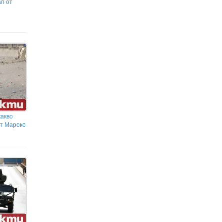
п от
какво
от Мароко