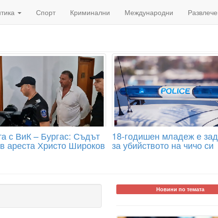
итика
Спорт
Криминални
Международни
Развлече
а с ВиК – Бургас: Съдът
18-годишен младеж е за
 в ареста Христо Широков
за убийството на чичо си
Новини по темата