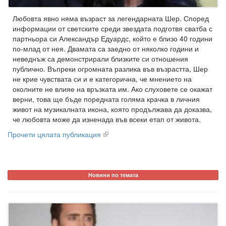
Любовта явно няма възраст за легендарната Шер. Според
информации от светските среди звездата подготвя сватба с
партньора си Александър Едуардс, който е близо 40 години
по-млад от нея. Двамата са заедно от няколко години и
неведнъж са демонстрирали близките си отношения
публично. Въпреки огромната разлика във възрастта, Шер
не крие чувствата си и е категорична, че мнението на
околните не влияе на връзката им. Ако слуховете се окажат
верни, това ще бъде поредната голяма крачка в личния
живот на музикалната икона, която продължава да доказва,
че любовта може да изненада във всеки етап от живота.
Прочети цялата публикация
Новини по темата