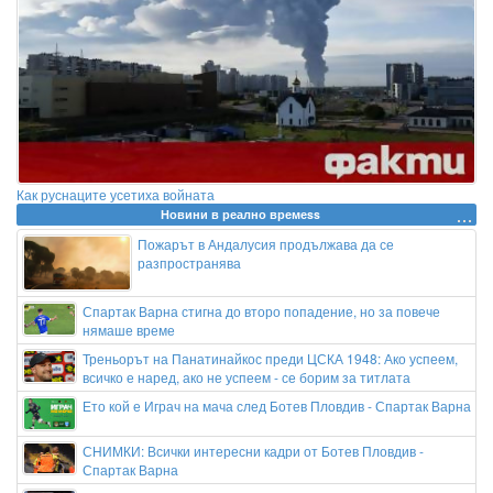
Как руснаците усетиха войната
Новини в реално времеss
Пожарът в Андалусия продължава да се
разпространява
Спартак Варна стигна до второ попадение, но за повече
нямаше време
Треньорът на Панатинайкос преди ЦСКА 1948: Ако успеем,
всичко е наред, ако не успеем - се борим за титлата
Ето кой е Играч на мача след Ботев Пловдив - Спартак Варна
СНИМКИ: Всички интересни кадри от Ботев Пловдив -
Спартак Варна