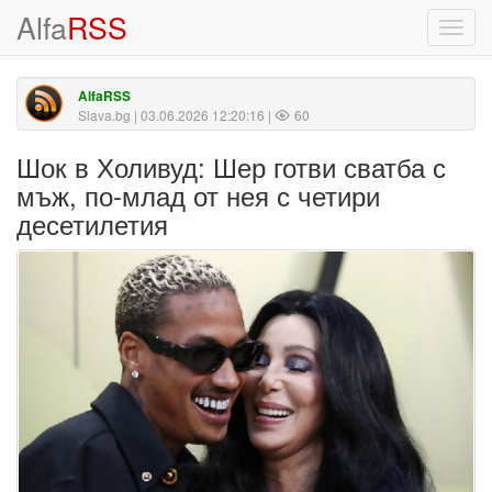
Alfa
RSS
Toggl
navig
AlfaRSS
Slava.bg
| 03.06.2026 12:20:16 |
60
Шок в Холивуд: Шер готви сватба с
мъж, по-млад от нея с четири
десетилетия