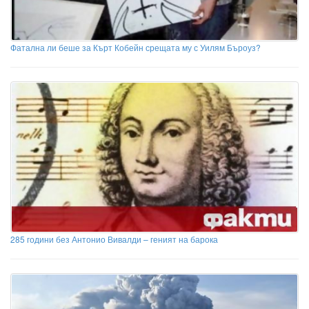
Фатална ли беше за Кърт Кобейн срещата му с Уилям Бъроуз?
285 години без Антонио Вивалди – геният на барока