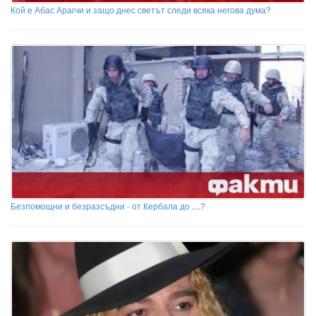
Кой е Абас Арагчи и защо днес светът следи всяка негова дума?
Безпомощни и безразсъдни - от Кербала до ....?