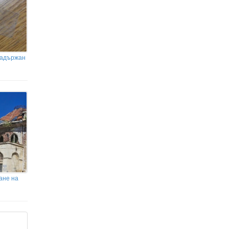
задържан
ане на