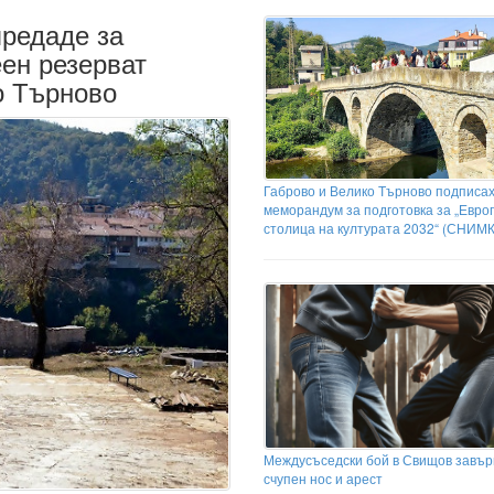
предаде за
ен резерват
о Търново
Габрово и Велико Търново подписа
меморандум за подготовка за „Евро
столица на културата 2032“ (СНИМ
Междусъседски бой в Свищов завър
счупен нос и арест