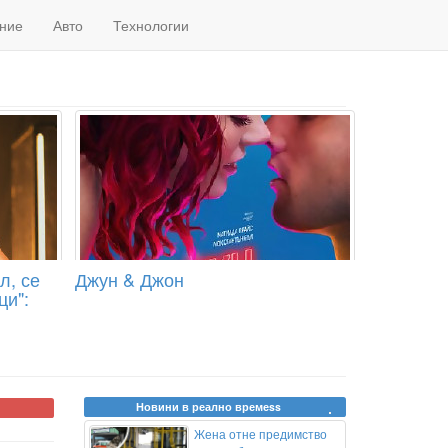
ние
Авто
Технологии
л, се
Джун & Джон
ци":
Новини в реално времеss
Жена отне предимство