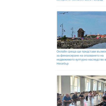
Онлайн среща ще представи възмо
за финансиране на опазването на
недвижимото културно наследство в
Несебър