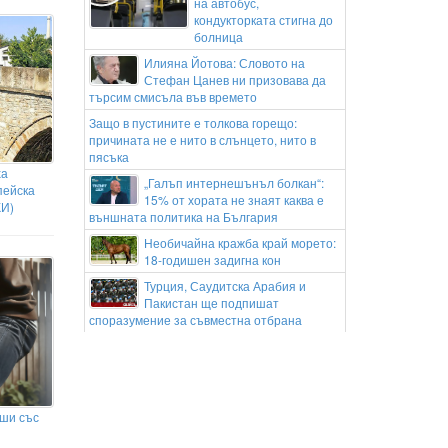
на автобус,
кондукторката стигна до
болница
Илияна Йотова: Словото на
Стефан Цанев ни призовава да
търсим смисъла във времето
Защо в пустините е толкова горещо:
причината не е нито в слънцето, нито в
пясъка
ха
„Галъп интернешънъл болкан“:
пейска
15% от хората не знаят каква е
КИ)
външната политика на България
Необичайна кражба край морето:
18-годишен задигна кон
Турция, Саудитска Арабия и
Пакистан ще подпишат
споразумение за съвместна отбрана
Учени откриха изгубени останки на
мегалодон и потвърдиха неговите гигантски
размери
Бързият влак София-Варна
ши със
блъсна и уби жена