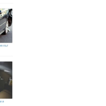
Не чула идващия влак: Жена загина край
жп гара Бутово
Почина TikTok инфлуенсърката
Сидни Тоул, която споделяше
битката си с рака
ия път
и и