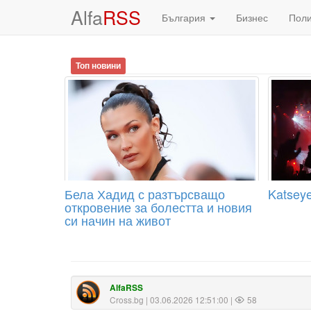
Alfa
RSS
България
Бизнес
Пол
Топ новини
Бела Хадид с разтърсващо
Katseye
откровение за болестта и новия
си начин на живот
AlfaRSS
Cross.bg
| 03.06.2026 12:51:00 |
58