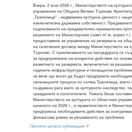
Вчера, 2 юни 2026 г., Министерството на култура
управление на Община Велико Търново Архитекту
„Трапезица" - недвижима културна ценност с нац
изключителна държавна собственост. Предаванет
подписването на предавателно-приемателен прот
решението на Министерския съвет от м. април т.г
предоставяне за управление на резервата на общи
на сключения договор между Министерството на 
Търново. С приключването на процедурата се съ
за предприемане на конкретни действия по опазв
развитието на резервата, включително за решаван
годините инфраструктурни и геозащитни проблеми
че вече ще могат да бъдат предприети необходим
свлачищните процеси по хълма Трапезица, които 
създаваха риск както за културното наследство, та
гражданите и посетителите. Темата беше поставе
Министерството на културата от областния управи
началото на 2026 г., а правителството и Министер
предприеха необходимите действия за осигуряван
финансова рамка за решаването на проблема
Прочети цялата публикация