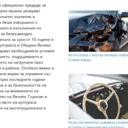
та официално предаде за
рно-музеен резерват
ионално значение и
о беше извършено с
окол в изпълнение на
. за безвъзмездно
ната за срок от 10 години и
културата и Община Велико
здават необходимите условия
Катастрофа с жертва блокира главн
ането, поддържането и
София-Варна
ето на натрупани през
 в района. Особено важно е,
ите мерки за справяне със
през последните години
ка и за безопасността на
на на вниманието на
тел на Велико Търново в
ството на културата
е на институционална и
Ретро автомобили съживиха спомен
истории от миналия век в Разград