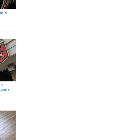
ните
 в
също е