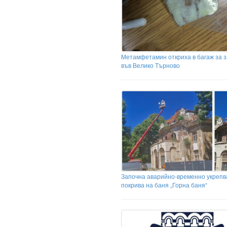
Метамфетамин откриха в багаж за 
във Велико Търново
Започна аварийно-временно укрепв
покрива на баня „Горна баня“