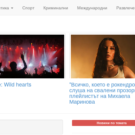
итика
Спорт
Криминални
Международни
Развлече
: Wild hearts
"Всичко, което е рокендро
слуша на свалени прозор
плейлистът на Михаела
Маринова
Новини по темата