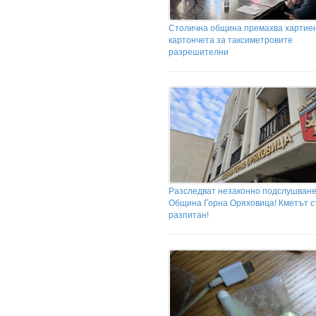
Столична община премахва хартие
картончета за таксиметровите
разрешителни
Разследват незаконно подслушване
Община Горна Оряховица! Кметът 
разпитан!