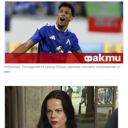
Рейналдо: Попаденията срещу Борац свалиха огромно напрежение от
мен