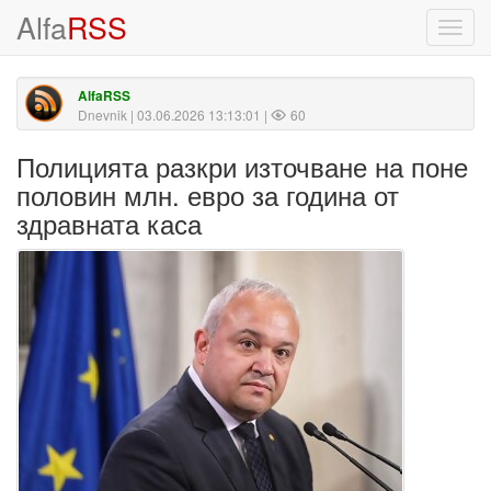
Alfa
RSS
Toggl
navig
AlfaRSS
Dnevnik
| 03.06.2026 13:13:01 |
60
Полицията разкри източване на поне
половин млн. евро за година от
здравната каса