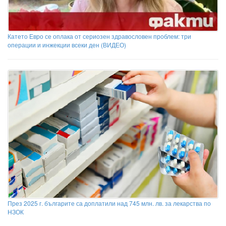
Катето Евро се оплака от сериозен здравословен проблем: три
операции и инжекции всеки ден (ВИДЕО)
През 2025 г. българите са доплатили над 745 млн. лв. за лекарства по
НЗОК