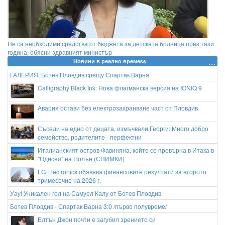
Не са необходими средства от бюджета за детската болница през тази
година, обясни здравният министър
Новини в реално времеss
ГАЛЕРИЯ: Ботев Пловдив срещу Спартак Варна
Calligraphy Black Ink: Нова флагманска версия на IONIQ 9
Авария остави без електрозахранване част от Пловдив
Съседи на едно от децата, измъчвали Георги: Много добро
семейство, родителите - перфектни
Италианският остров Фавиняна, който се превърна в Итака в
"Одисея" на Нолън (СНИМКИ)
LG Electronics обявява финансовите резултати за второто
тримесечие на 2026 г.
Уау! Уникален гол на Самуел Калу от Ботев Пловдив
Ботев Пловдив - Спартак Варна 3:0 /първо полувреме/
Елтън Джон почти е загубил зрението си