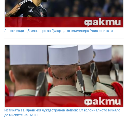
Левски вади 1,5 млн. евро за Гуларт, ако елиминира Университатя
Истината за Френския чуждестранен легион: От колониалното минало
до мисиите на НАТО