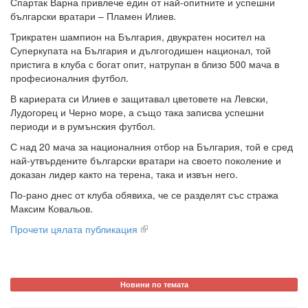
Спартак Варна привлече един от най-опитните и успешни
български вратари – Пламен Илиев.
Трикратен шампион на България, двукратен носител на
Суперкупата на България и дългогодишен национал, той
пристига в клуба с богат опит, натрупан в близо 500 мача в
професионалния футбол.
В кариерата си Илиев е защитавал цветовете на Левски,
Лудогорец и Черно море, а също така записва успешни
периоди и в румънския футбол.
С над 20 мача за националния отбор на България, той е сред
най-утвърдените български вратари на своето поколение и
доказан лидер както на терена, така и извън него.
По-рано днес от клуба обявиха, че се разделят със стража
Максим Ковальов.
Прочети цялата публикация
Новини по темата