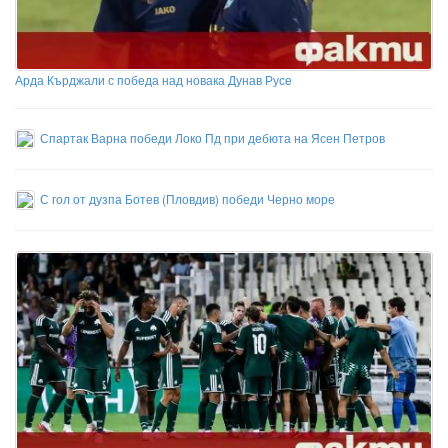
Арда Кърджали с победа над новака Дунав Русе
Спартак Варна победи Локо Пд при дебюта на Ясен Петров
С гол от дузпа Ботев (Пловдив) победи Черно море