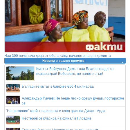
Над 300 починали деца от ебола след началото на епидемията
Новини в реално времеss
Кметът Байкушев: Димът над Благоевград е от
пожара край Бобошево, не палете огън!
Българите кътат в банките €56,4 милиарда
Александър Тунчев: Не беше лесно срещу Дунав, постарахме
се
"Напрежение" край тъчлинията и след края на Дунав - Арда
Нестеров се класира на финал в Пловдив
Емануел Луканов: Направихме наивни грешки