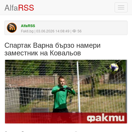
Alfa
RSS
Toggl
navig
AlfaRSS
Fakti.bg
| 03.06.2026 14:08:49 |
56
Спартак Варна бързо намери
заместник на Ковальов