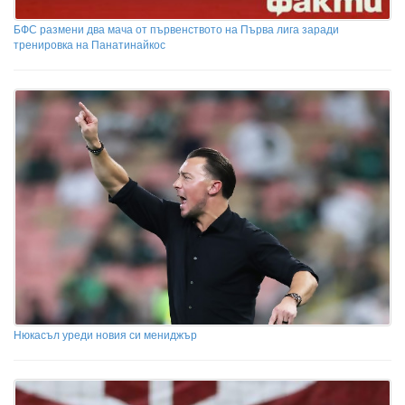
БФС размени два мача от първенството на Първа лига заради
тренировка на Панатинайкос
Нюкасъл уреди новия си мениджър