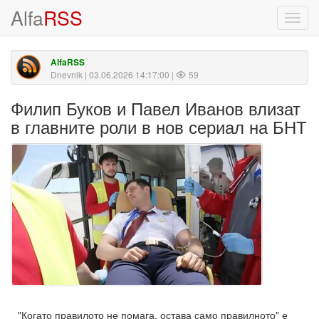
Alfa
RSS
Toggl
navig
AlfaRSS
Dnevnik
| 03.06.2026 14:17:00 |
59
Филип Буков и Павел Иванов влизат
в главните роли в нов сериал на БНТ
"Когато правилото не помага, остава само правилното" е