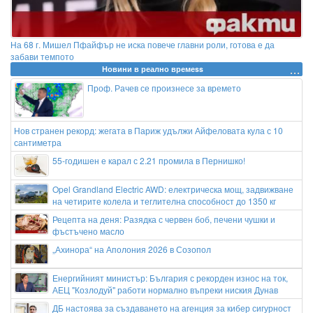
На 68 г. Мишел Пфайфър не иска повече главни роли, готова е да
забави темпото
Новини в реално времеss
Проф. Рачев се произнесе за времето
Нов странен рекорд: жегата в Париж удължи Айфеловата кула с 10
сантиметра
55-годишен е карал с 2.21 промила в Пернишко!
Opel Grandland Electric AWD: електрическа мощ, задвижване
на четирите колела и теглителна способност до 1350 кг
Рецепта на деня: Разядка с червен боб, печени чушки и
фъстъчено масло
„Ахинора“ на Аполония 2026 в Созопол
Енергийният министър: България с рекорден износ на ток,
АЕЦ "Козлодуй" работи нормално въпреки ниския Дунав
ДБ настоява за създаването на агенция за кибер сигурност