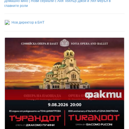
Домашно кино | Нови сериали с Аня Тейлър-Джой и Уил Феръл в
главните роли
Нов директор в БНТ