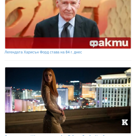
Легендата Харисън Форд става на 84 г. днес