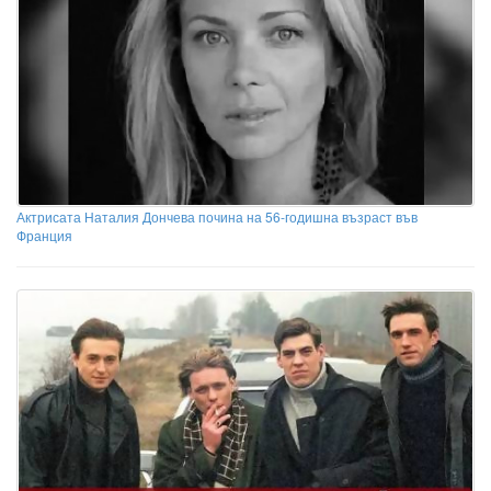
Актрисата Наталия Дончева почина на 56-годишна възраст във
Франция