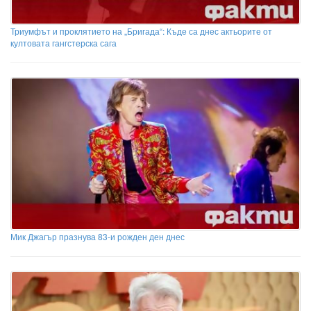
Триумфът и проклятието на „Бригада“: Къде са днес актьорите от
култовата гангстерска сага
Мик Джагър празнува 83-и рожден ден днес