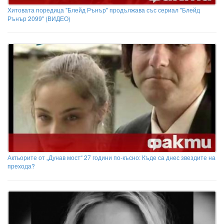
Хитовата поредица "Блейд Рънър" продължава със сериал "Блейд
Рънър 2099" (ВИДЕО)
Актьорите от „Дунав мост“ 27 години по-късно: Къде са днес звездите на
прехода?