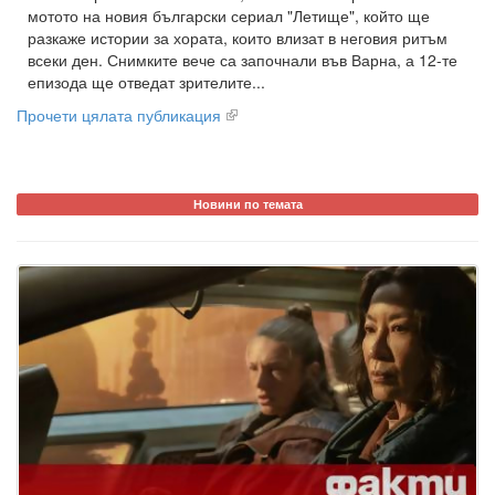
мотото на новия български сериал "Летище", който ще
разкаже истории за хората, които влизат в неговия ритъм
всеки ден. Снимките вече са започнали във Варна, а 12-те
епизода ще отведат зрителите...
Прочети цялата публикация
Новини по темата