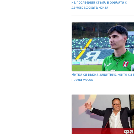
на последния стълб в борбата с
демографската криза
Янтра си върна защитник, който си 
преди месец