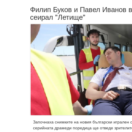
Филип Буков и Павел Иванов в
сеирал "Летище"
Започнаха снимките на новия български игрален с
серийната драмеди поредица ще отведе зрителите