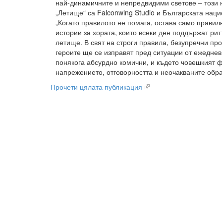
най-динамичните и непредвидими светове – този 
„Летище“ са Falconwing Studio и Българската нац
„Когато правилото не помага, остава само правил
истории за хората, които всеки ден поддържат ри
летище. В свят на строги правила, безупречни пр
героите ще се изправят пред ситуации от ежеднев
понякога абсурдно комични, и където човешкият 
напрежението, отговорността и неочакваните обра
Прочети цялата публикация