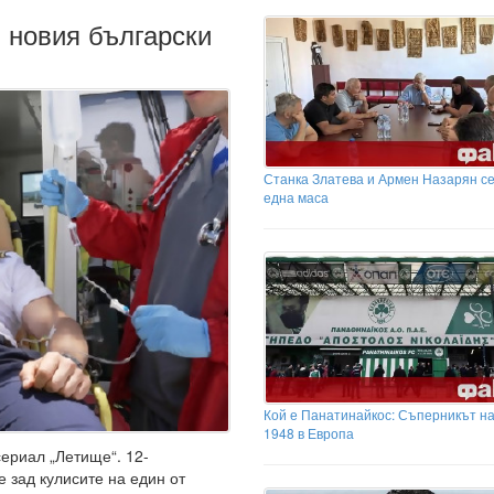
 новия български
Станка Златева и Армен Назарян с
една маса
Кой е Панатинайкос: Съперникът н
1948 в Европа
ериал „Летище“. 12-
 зад кулисите на един от