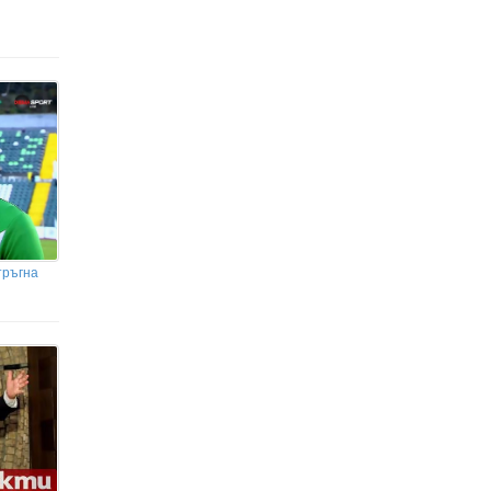
тръгна