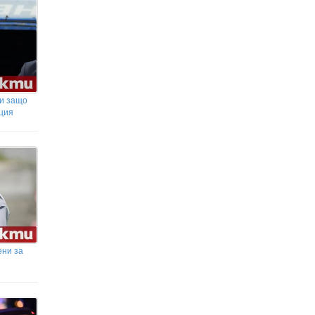
Делото "ВиК-Бургас": Хотелиери
плащали десетки хиляди лева
„такса спокойствие“, за да не им спират
водата
 и защо
ция
ени за