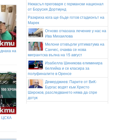
Нюкасъл преговаря с германски национал
от Борусия Дортмунд
Разкриха кога ще бъде готов стадионът на
Марек
Отново отказаха лечение у нас на
Ива Михаилова
Мелони отхвърли ултиматума на
Санчес, очаква се нова
еднаха на
мигрантска вълна на 15 август
Изабелла Шиникова елиминира
белгийка и се класира за
полуфиналите в Оренсе
Демерджиев: Парите от ВиК-
Бургас водят към Христо
Широков, разследването няма да спре
дотук
Мелони отхвърли ултиматума на Санчес,
очаква се нова мигрантска вълна в Сеута
на 15 август
а ЦСКА
Гореща вълна! Жегите поставиха
редица температурни рекорди в
Европа