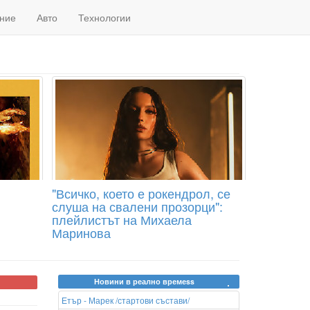
ние
Авто
Технологии
"Всичко, което е рокендрол, се
слуша на свалени прозорци":
плейлистът на Михаела
Маринова
Новини в реално времеss
Етър - Марек /стартови състави/