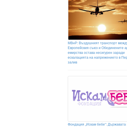
МВнР: Въздушният транспорт межд
Европейския съюз и Обединените а
емирства остава несигурен заради
ескалацията на напрежението в Пе
залив
Фондация „Искам бебе“: Държавата 