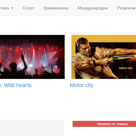
итика
Спорт
Криминални
Международни
Развлече
: Wild hearts
Motor city
Новини по темата