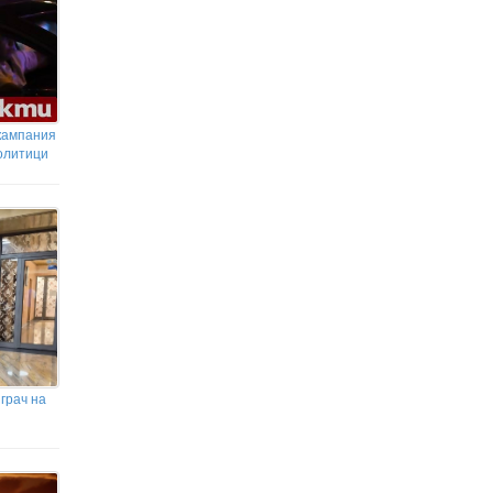
 кампания
олитици
грач на