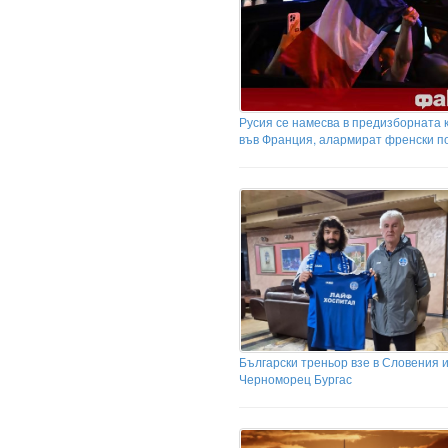
Русия се намесва в предизборната
във Франция, алармират френски п
Български треньор взе в Словения и
Черноморец Бургас