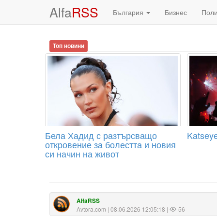
Alfa
RSS
България
Бизнес
Пол
Топ новини
Бела Хадид с разтърсващо
Katseye
откровение за болестта и новия
си начин на живот
AlfaRSS
Avtora.com
| 08.06.2026 12:05:18 |
56