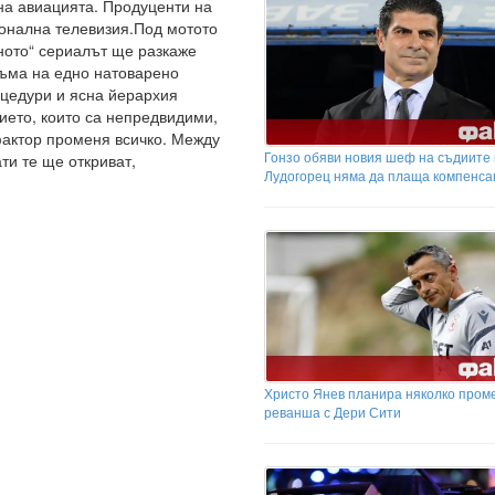
на авиацията. Продуценти на
ионална телевизия.Под мотото
ното“ сериалът ще разкаже
тъма на едно натоварено
оцедури и ясна йерархия
ието, които са непредвидими,
фактор променя всичко. Между
Гонзо обяви новия шеф на съдиите
ти те ще откриват,
Лудогорец няма да плаща компенса
Христо Янев планира няколко пром
реванша с Дери Сити