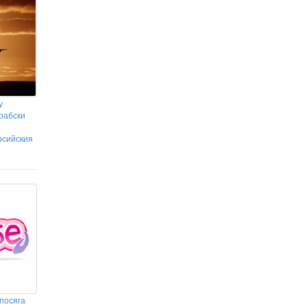
у
рабски
рсийския
посяга