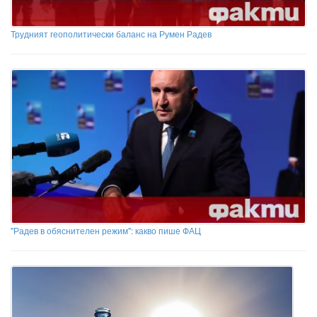
Трудният геополитически баланс на Румен Радев
"Радев в обяснителен режим": какво пише ФАЦ