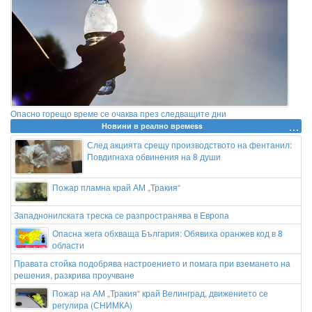
Опасно горещо време се очаква през следващите дни
Новини в реално времеss
След акцията срещу производството на фентанил:
Повдигнаха обвинения на 8 души
Пожар пламна край АМ „Тракия“
Западнонилската треска се разпространява в Европа
Опасна жега обхваща България: Обявиха оранжев код в 8
области
Правата стойка подобрява настроението и помага при вземането на
решения, разкрива проучване
Пожар на АМ „Тракия“ край Велинград, движението се
регулира (СНИМКА)