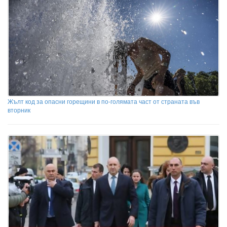
Жълт код за опасни горещини в по-голямата част от страната във
вторник