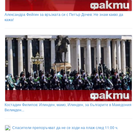
Александра Фейгин за връзката си с Петър Дочев: Не знам какво да
кажа!
Костадин Филипов: Илинден, мамо, Илинден, за българите в Македония
Великден...
Спасители препоръчват да не се ходи на плаж след 11:00 ч.