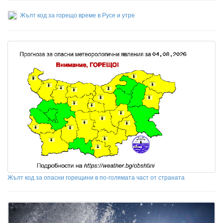
Жълт код за горещо време в Русе и утре
Жълт код за опасни горещини в по-голямата част от страната