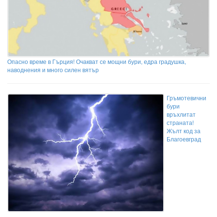
Опасно време в Гърция! Очакват се мощни бури, едра градушка,
наводнения и много силен вятър
Гръмотевични
бури
връхлитат
страната!
Жълт код за
Благоевград