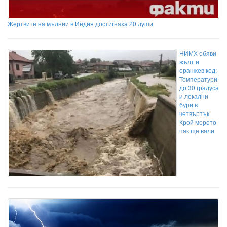
Жертвите на мълнии в Индия достигнаха 20 души
НИМХ обяви
жълт и
оранжев код:
Температури
до 30 градуса
и локални
бури в
четвъртък.
Крой морето
пак ще вали