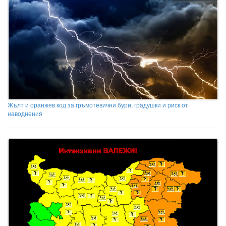
Жълт и оранжев код за гръмотевични бури, градушки и риск от
наводнения