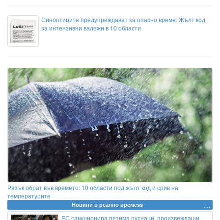
Синоптиците предупреждават за опасно време: Жълт код
за интензивни валежи в 10 области
Рязък обрат във времето: 10 области под жълт код и срив на
температурите
Новини в реално времеss
ЕС санкционира петима руснаци, произвеждащи