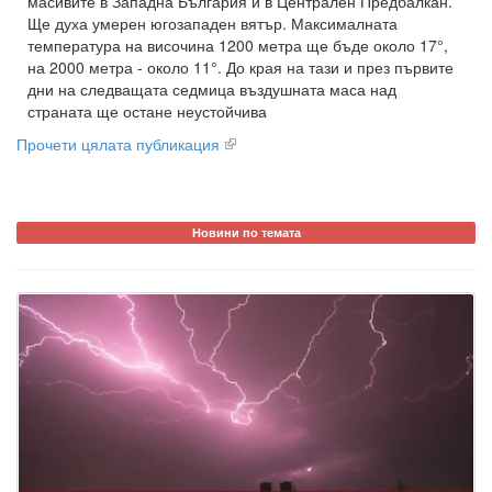
масивите в Западна България и в Централен Предбалкан.
Ще духа умерен югозападен вятър. Максималната
температура на височина 1200 метра ще бъде около 17°,
на 2000 метра - около 11°. До края на тази и през първите
дни на следващата седмица въздушната маса над
страната ще остане неустойчива
Прочети цялата публикация
Новини по темата