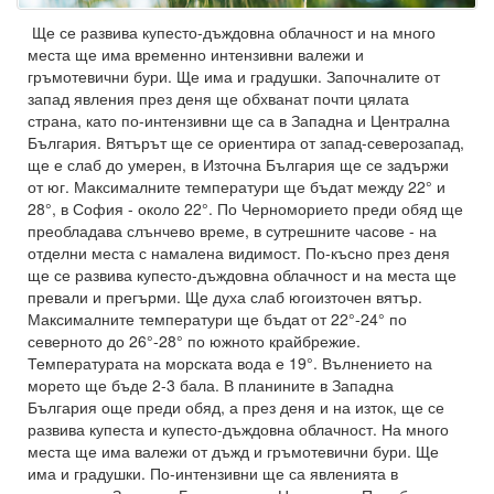
Ще се развива купесто-дъждовна облачност и на много
места ще има временно интензивни валежи и
гръмотевични бури. Ще има и градушки. Започналите от
запад явления през деня ще обхванат почти цялата
страна, като по-интензивни ще са в Западна и Централна
България. Вятърът ще се ориентира от запад-северозапад,
ще е слаб до умерен, в Източна България ще се задържи
от юг. Максималните температури ще бъдат между 22° и
28°, в София - около 22°. По Черноморието преди обяд ще
преобладава слънчево време, в сутрешните часове - на
отделни места с намалена видимост. По-късно през деня
ще се развива купесто-дъждовна облачност и на места ще
превали и прегърми. Ще духа слаб югоизточен вятър.
Максималните температури ще бъдат от 22°-24° по
северното до 26°-28° по южното крайбрежие.
Температурата на морската вода е 19°. Вълнението на
морето ще бъде 2-3 бала. В планините в Западна
България още преди обяд, а през деня и на изток, ще се
развива купеста и купесто-дъждовна облачност. На много
места ще има валежи от дъжд и гръмотевични бури. Ще
има и градушки. По-интензивни ще са явленията в