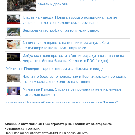
ракети и дронове
Гласът на народа! Новата турска опозиционна партия
излезе начело в социологическо проучване
Верижна катастрофа с три коли край Банско
Започва изплащането на пенсиите за август: Кога
пенсионерите ще получат парите си
Избухнаха нови протести в Англия заради настаняване на
мигранти в бивша база на Кралските ВВС (видео)
Убитият в Пловдив - горен с цигари и с обръснати вежди
Частично бедствено положение в Перник заради пропаднал
път към газоразпределителна станция
Министър Ивкова: Страхът от промяната не е излекувал
нито един пациент
Локомотив Пловдив обяви групата си за гостуването на "Герена"
Бившата на Икарди показа формите си
AlfaRSS е автоматичен RSS агрегатор на новини от българските
новинарски портали.
Новините се обновяват автоматично на всяка минута.