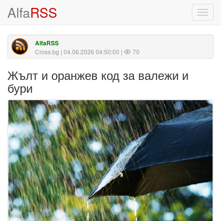
Alfa
RSS
Toggl
navig
AlfaRSS
Cross.bg
| 04.06.2026 04:50:00 |
70
Жълт и оранжев код за валежи и
бури