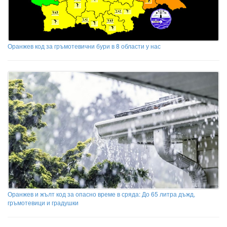
Оранжев код за гръмотевични бури в 8 области у нас
Оранжев и жълт код за опасно време в сряда: До 65 литра дъжд,
гръмотевици и градушки