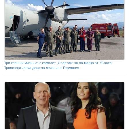
Три спешни мисии със самолет „Спартан“ за по-малко от 72 часа:
Транспортираха деца за лечение в Германия