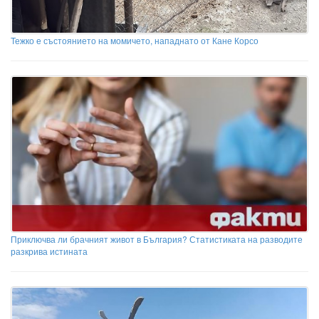
Тежко е състоянието на момичето, нападнато от Кане Корсо
Приключва ли брачният живот в България? Статистиката на разводите
разкрива истината