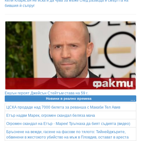
бившия ѝ съпруг
Екшън героят Джейсън Стейтъм става на 59 г.
Новини в реално времеss
ЦСКА продаде над 7000 билета за реванша с Макаби Тел Авив
Етър надви Марек, огромен скандал беляза мача
Огромен скандал на Етър - Марек! Тръгнаха да бият съдията (видео)
Бръснене на вежди, гасене на фасове по тялото: Тийнейджърите,
обвинени в жестокото убийство на мъж в Пловдив, остават в ареста