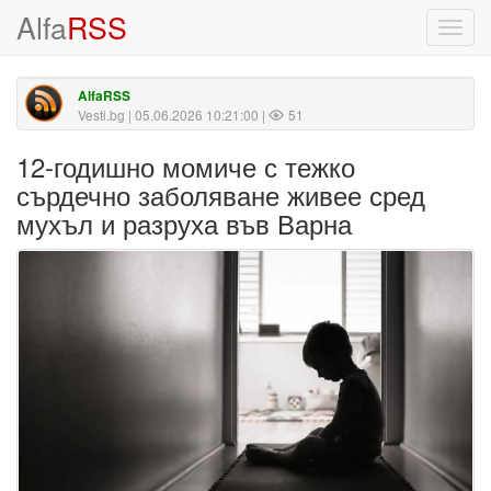
Alfa
RSS
Toggl
navig
AlfaRSS
Vesti.bg
| 05.06.2026 10:21:00 |
51
12-годишно момиче с тежко
сърдечно заболяване живее сред
мухъл и разруха във Варна