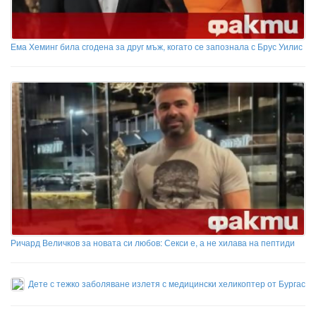
Ема Хеминг била сгодена за друг мъж, когато се запознала с Брус Уилис
Ричард Величков за новата си любов: Секси е, а не хилава на пептиди
Дете с тежко заболяване излетя с медицински хеликоптер от Бургас