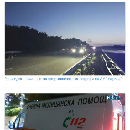
Разследват причините за смъртоносната катастрофа на АМ "Марица"