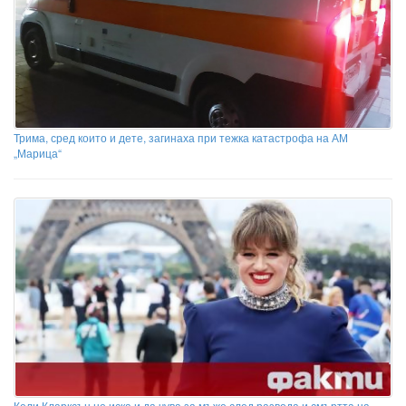
Трима, сред които и дете, загинаха при тежка катастрофа на АМ
„Марица“
Кели Кларксън не иска и да чува за мъже след развода и смъртта на