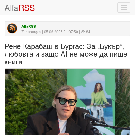
Alfa
RSS
Toggl
navig
AlfaRSS
Zonaburgas
| 05.06.2026 21:07:50 |
84
Рене Карабаш в Бургас: За „Букър“,
любовта и защо AI не може да пише
книги