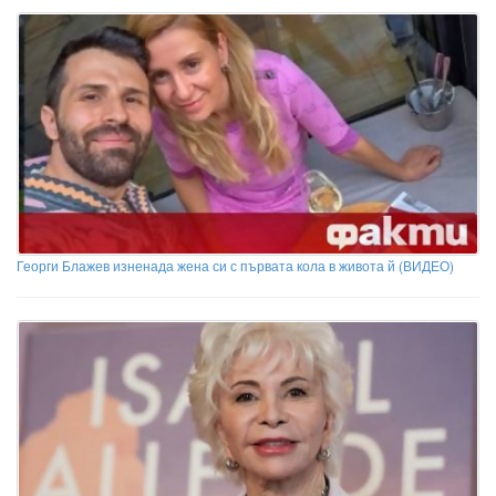
Георги Блажев изненада жена си с първата кола в живота й (ВИДЕО)