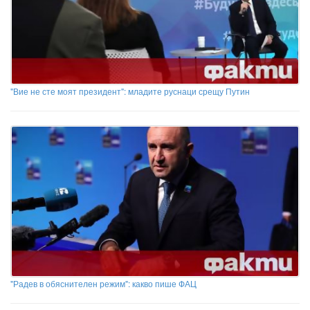
"Вие не сте моят президент": младите руснаци срещу Путин
"Радев в обяснителен режим": какво пише ФАЦ