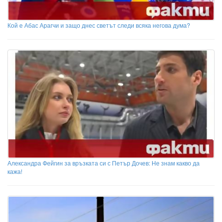
Кой е Абас Арагчи и защо днес светът следи всяка негова дума?
Александра Фейгин за връзката си с Петър Дочев: Не знам какво да
кажа!