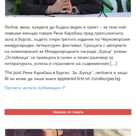
Любов, вина, нуждата да бъдеш видян и приет – за тези най-
човешки емоции говори Рене Карабаш пред препълнената
зала в Бургас, където откри третото издание на Черноморския
международен литературен фестивал. Срещата с авторката
на номинирания за Международната награда „Букър“ роман
„Остайница“ се превърна в силен и личен разговор за
литературата, успеха и страховете на съвременния […]
The post Рене Карабаш в Бургас: За „Букър“, любовта и защо
AI не може да пише книги appeared first on zonaburgas.bg.
Прочети цялата публикация
Новини по темата