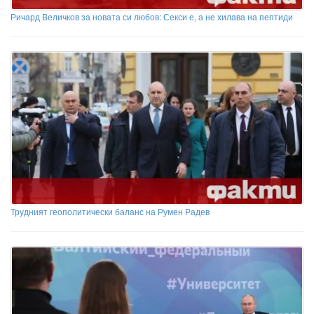
Ричард Величков за новата си любов: Секси е, а не хилава на пептиди
Трудният геополитически баланс на Румен Радев