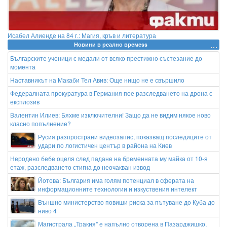
Исабел Алиенде на 84 г.: Магия, кръв и литература
Новини в реално времеss
Българските ученици с медали от всяко престижно състезание до
момента
Наставникът на Макаби Тел Авив: Още нищо не е свършило
Федералната прокуратура в Германия пое разследването на дрона с
експлозив
Валентин Илиев: Бяхме изключителни! Защо да не видим някое ново
класно попълнение?
Русия разпространи видеозапис, показващ последиците от
удари по логистичен център в района на Киев
Неродено бебе оцеля след падане на бременната му майка от 10-я
етаж, разследването стигна до неочакван извод
Йотова: България има голям потенциал в сферата на
информационните технологии и изкуствения интелект
Външно министерство повиши риска за пътуване до Куба до
ниво 4
Магистрала „Тракия" е напълно отворена в Пазарджишко,