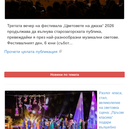
Третата вечер на фестивала „Цветовете на джаза“ 2026
продължава да вълнува старозагорската публика,
превеждайки я през най-разнообразни музикални светове.
Фестивалният ден, 6 юни (събот...
Прочети цялата публикация
Новини по темата
Разлог -класа,
стил,
великолепие
на световна
сцена: „Пръски
класика“
подари
вълшебно