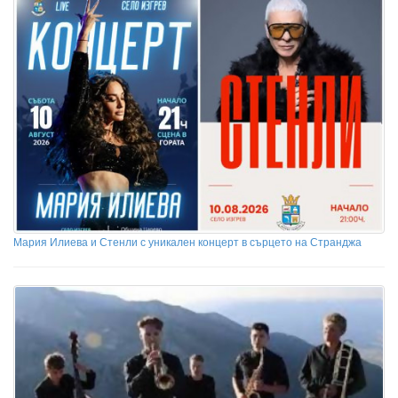
Мария Илиева и Стенли с уникален концерт в сърцето на Странджа