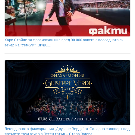
Хари Стайлс пя с разкопчан цип пред 90 000 човека в последната си
вечер на "Уембли" (ВИДЕО)
Легендарната филхармония „Джузепе Верди“ от Салерно с концерт под
звездите тази вечер в Летен татър – Стара Загора