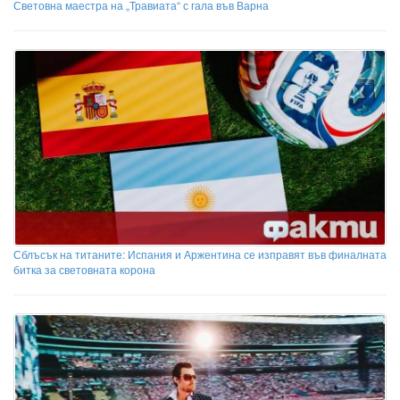
Световна маестра на „Травиата“ с гала във Варна
Сблъсък на титаните: Испания и Аржентина се изправят във финалната
битка за световната корона