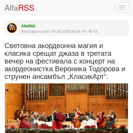
Alfa
RSS
Toggl
navig
AlfaRSS
Starozagorci.com
| 06.06.2026 06:54:18 |
53
Световна акордеонна магия и
класика срещат джаза в третата
вечер на фестивала с концерт на
акордеонистка Вероника Тодорова и
струнен ансамбъл „КласикАрт“.