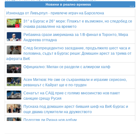
Новини в реално времеss
Изненада от Ливърпул - привлече играч на Барселона
31° в Бургас и 26° море: Плажът е възможен, но следобед се
очаква разваляне на времето
Рибакина срази американка за 1/8-финал в Торонто, Мира
Андреева отпадна
След безпрецедентно заседание, продължило шест часа и
половина, съдът в Бургас реши: Домашен арест за трима от
аферата ВиК
Официално: Милан се раздели с алжирски халф
Асен Митков: Не сме се съхранявали и играхме сериозно,
реваншът с Кайрат ще е по-труден
Сенатът на САЩ прие с голямо мнозинство нов пакет
санкции срещу Русия
Пуснаха под домашен арест бившия шеф на ВиК-Бургас и
още двама служители на дружеството
Подготвя ли Риана нов албум
Гонка с полицията в София: Заловиха Венци „Белия Негър“ с
460 000 евро