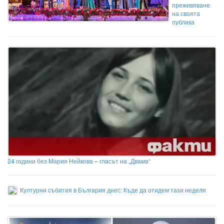
преживяване
на своята
публика
24 години без Мария Нейкова – гласът на „Двама“
Културни събития в България днес: Къде да отидем тази неделя